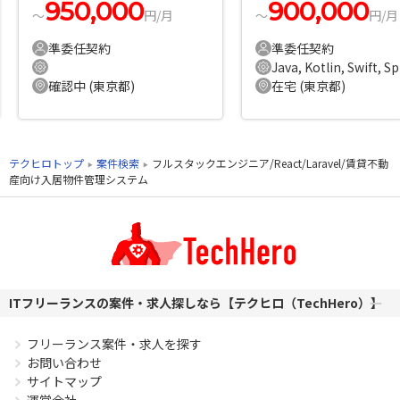
950,000
900,000
〜
円/月
〜
円/月
準委任契約
準委任契約
Ja
確認中 (東京都)
在宅 (東京都)
テクヒロトップ
案件検索
フルスタックエンジニア/React/Laravel/賃貸不動
産向け入居物件管理システム
ITフリーランスの案件・求人探しなら【テクヒロ（TechHero）】
フリーランス案件・求人を探す
お問い合わせ
サイトマップ
運営会社