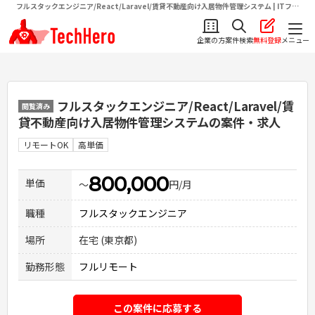
フルスタックエンジニア/React/Laravel/賃貸不動産向け入居物件管理システム | ITフリ
ーランス向け求人・案件情報サイトテクヒロ（TechHero）
企業の方
案件検索
無料登録
メニュー
フルスタックエンジニア/React/Laravel/賃
閲覧済み
貸不動産向け入居物件管理システム
の案件・求人
リモートOK
高単価
800,000
単価
〜
円/月
職種
フルスタックエンジニア
場所
在宅 (東京都)
勤務形態
フルリモート
この案件に応募する