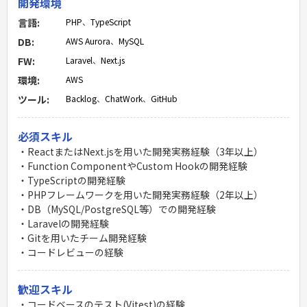
開発環境
言語:
PHP
、
TypeScript
DB:
AWS Aurora
、
MySQL
FW:
Laravel
、
Next.js
環境:
AWS
ツール:
Backlog
、
ChatWork
、
GitHub
必須スキル
・ReactまたはNext.jsを用いた開発実務経験（3年以上）
・Function ComponentやCustom Hookの開発経験
・TypeScriptの開発経験
・PHPフレームワークを用いた開発実務経験（2年以上）
・DB（MySQL/PostgreSQL等）での開発経験
・Laravelの開発経験
・Gitを用いたチーム開発経験
・コードレビューの経験
歓迎スキル
・コードベースのテスト(Vitest)の経験