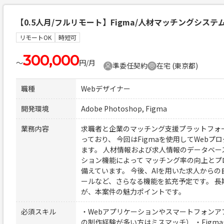
【0.5人月/フルリモート】Figma/人材マッチングシステム
リモートOK
時短可
300,000
〜
円/月
準委任契約
在宅 (東京都)
職種
Webデザイナー
開発環境
Adobe Photoshop, Figma
業務内容
求職者と企業のマッチング支援プラットフォー
っており、 今回はFigmaを使用してWeb
ます。 人材情報および求人情報のデータベ
ション機能によって マッチング率の向上と
備えています。 今後、AIを用いた求人からの
ールなど、さらなる機能を拡充予定です。 
が、本案件の魅力ポイントです。
必須スキル
・Webアプリケーションやスマートフォンア
の制作経験が多い方はミスマッチ） ・Figma