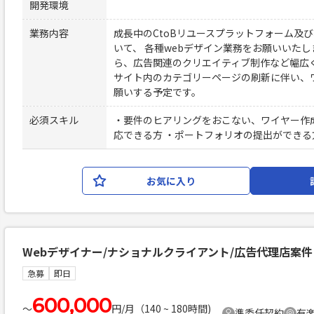
開発環境
業務内容
成長中のCtoBリユースプラットフォーム及
いて、 各種webデザイン業務をお願いいたし
ら、広告関連のクリエイティブ制作など幅広
サイト内のカテゴリーページの刷新に伴い、
願いする予定です。
必須スキル
・要件のヒアリングをおこない、ワイヤー作
応できる方 ・ポートフォリオの提出ができる
お気に入り
Webデザイナー/ナショナルクライアント/広告代理店案件
急募
即日
600,000
〜
円/月（140 ~ 180時間)
準委任契約
有楽