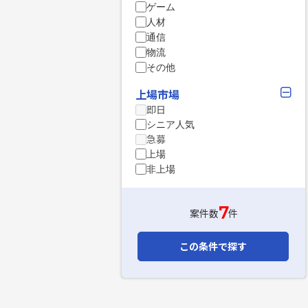
ゲーム
人材
通信
物流
その他
上場市場
即日
シニア人気
急募
上場
非上場
7
案件数
件
この条件で探す