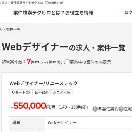
け求人・案件情報サイトテクヒロ（TechHero）
案件検索
テクヒロとは？
お役立ち情報
ロ
求人・案件一覧
Webデザイナー
の求人・案件一覧
7
該当案件数：
募集中の案件のみ表示
件中 1〜7件を表示
Webデザイナー/リユーステック
リモートOK
若手歓迎
シニア人気
550,000
〜
円/月（140 ~ 180時間)
準委任契約
在宅
職種
Webデザイナー