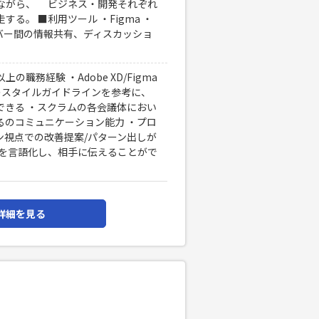
ながら、 ビジネス・開発それぞれ
る。 ■利用ツール ・Figma ・
クトメンバー間の情報共有、ディスカッショ
の職務経験 ・Adobe XD/Figma
のスタイルガイドラインを参考に、
できる ・スクラムの各会議体におい
るのコミュニケーション能力 ・プロ
ン視点での改善提案/パターン出しが
図を言語化し、相手に伝えることがで
詳細を見る