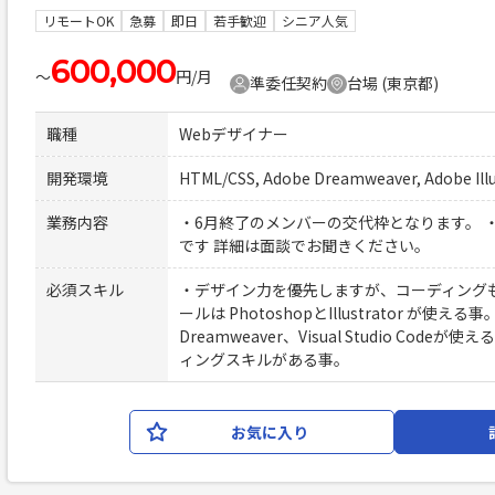
リモートOK
急募
即日
若手歓迎
シニア人気
600,000
〜
円/月
準委任契約
台場 (東京都)
職種
Webデザイナー
開発環境
HTML/CSS, Adobe Dreamweaver, Adobe Ill
業務内容
・6月終了のメンバーの交代枠となります。 
です 詳細は面談でお聞きください。
必須スキル
・デザイン力を優先しますが、コーディング
ールは PhotoshopとIllustrator が使
Dreamweaver、Visual Studio Cod
ィングスキルがある事。
お気に入り