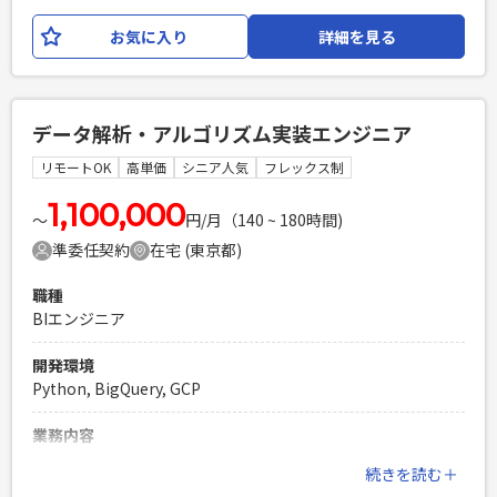
必要になります ・BigQuery上のデータウェアハウス・データ
お気に入り
詳細を見る
マートの加工処理の構築・運用 ・現行システムから新システ
ムへのデータ移行 技術環境： ・言語 : Python, ・データベー
ス : BigQuqery, Aurora MySQL 2.0/3.0, Aurora PostgreSQL
・インフラ : AWS (EC2, S3, Lambda etc.) , GCP ・バージョン
データ解析・アルゴリズム実装エンジニア
管理 : Github ・CI : GitHub Actions ・データパイプライン実
行制御: dagster ・コミュニケーション : Slack, GitHub
リモートOK
高単価
シニア人気
フレックス制
Projects, Notion
1,100,000
〜
円/月（140 ~ 180時間)
必須スキル
準委任契約
在宅 (東京都)
・GCP、AWSなどクラウドでのデータ分析基盤の構築・運用
経験 ・BigQueryの利用経験（1年以上必須） ・DWHへのデー
職種
タパイプラインの運用経験 ・データベースに関する知識と
BIエンジニア
SQLの利用経験 ・Python開発経験 ・チャットコミュニケーシ
ョン(Slack)が中心となるため、チャットコミュニケーション
開発環境
に抵抗がない方(必要に応じてMTGも実施します)
Python, BigQuery, GCP
PHPを用いたWebサービスの開発経験4年以上
Laravelを用いた開発経験1年以上
業務内容
エンジニア複数人のチームでの開発経験
睡眠データ解析をするサービスのアルゴリズム開発の実装者
続きを読む＋
を募集します。 アルゴリズムのコアな仕様は決まっているの