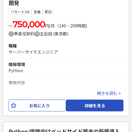
開発
ているため、そこに寄与いただける方を求めています。 【業
務内容】 ミドルオフィス領域（契約/署名/請求業務）におけ
リモートOK
急募
即日
る要件定義から開発、運用、および現場の自走支援を担当い
ただきます。 (1)スクラッチ開発・運用 - Claude Code等のAI
750,000
〜
円/月（140 ~ 200時間)
ツールを駆使した、複雑な業務ロジックの設計・開発
準委任契約
五反田 (東京都)
（TypeScript/Python等）。 - Google Cloud環境をベースと
したシステムのデプロイ・保守。 (2)市民開発（Citizen
職種
Development）のエコシステム構築 - ビジネス職が n8n や
サーバーサイドエンジニア
Google Apps Script を安全・効果的に利用するためのガイド
ライン策定。 - 共通で利用するコンポーネントやAPI接続基盤
開発環境
の整備。 - 現場担当者が作成したツールのレビューや技術的な
Python
アドバイス。 (3)プラットフォーム管理 - Google Workspace
と Google Cloud の連携設定および権限管理の最適化。 【対
業務内容
応工程】 要件定義〜運用、その後の現場の自走支援、まで一
大手音楽会社の社内アプリケーション開発に携わっていただ
人称で対応 【手法】 アジャイル（スクラム） 【環境】 ・言
続きを読む＋
きます。 機能単位あるいはPoCの内容によってAzure /
語：TypeScript, Python, Google Apps Script (GAS) ・イン
Google Cloud / AWS を併用し、サーバーはおもに Google
フラ：AWS, Google Cloud ・コンテナ：Amazon EKS, Cloud
お気に入り
詳細を見る
Cloud に構築します。 社内ツールを作成する際は Google ス
Run ・DB：BigQuery ・iPaaS：n8n, Google Workspace
プレッドシートと連携することが多く、スプシAPIをよく利用
Studio ・AI：Claude Code, Cursor, GitHub Copilot ・その
します。 【開発環境】 現状だと Cloud Run で Flask or
他：Google Workspace, Slack, GitHub, Jira, Confluence,
FastAPI でAPI化している仕組みが多いです。 DAASをご提供
IAM設定
Python/病院向けベッドサイド端末の新規導入