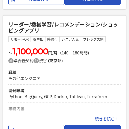
す。 【開発環境】 Python,Vue,AWS(Lambda,API
Gateway,ECS/Fargate(FastAPI),Aurora(MySQL))
必須スキル
リーダー/機械学習/レコメンデーション/ショッ
・Pythonを使用した開発経験のある方（実務で2年以上） ・
ピングアプリ
AWSの利用経験(Lambda、APIGateway、Aurora) ・Gitの利
用経験 ・設計業務を経験したことのある方 ・勤怠、コミュニ
リモートOK
高単価
時短可
シニア人気
フレックス制
ケーションが良好な方（★重要）
1,100,000
PHPを用いたWebサービスの開発経験4年以上
〜
円/月（140 ~ 180時間)
Laravelを用いた開発経験1年以上
準委任契約
渋谷 (東京都)
エンジニア複数人のチームでの開発経験
職種
その他エンジニア
開発環境
Python, BigQuery, GCP, Docker, Tableau, Terraform
業務内容
ショピング×SNSで買い物をシェアする新感覚の注目ECアプ
続きを読む＋
リの開発です。 累計400万ダウンロード突破し、ここから更に
サービスを拡大するために開発力強化いたします。 今回は、