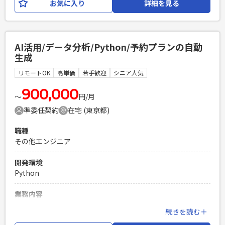
お気に入り
詳細を見る
ML Lead Engineerとして、データチームのメンバーと以下の
業務を行っていただきます。 【業務内容】 ・機械学習基盤の
設計と構築（Training pipeline, Serving, Monitoring など）
・機械学習（特にレコメンデーション）を用いたプロダクト
AI活用/データ分析/Python/予約プランの自動
の設計・開発 ・要件定義、開発進行、技術的意思決定などの
生成
推進・リード ・運用フロー、実験管理の自動化・効率化 ・シ
ステムの信頼性 / 品質の向上 【開発環境】 ・開発言語:
リモートOK
高単価
若手歓迎
シニア人気
Python ・インフラ: Google Cloud ・分析・モニタリング基
盤: BigQuery, Tableau, Looker Studio ・その他: Crashlytics,
900,000
〜
円/月
Docker, GitHub, Terraform, Slack, Figma, Notion
準委任契約
在宅 (東京都)
必須スキル
職種
・ビジネス指標（CTR、CVR、LTVなど）を目標として持ち、
その他エンジニア
改善するためのロードマップの策定と実行経験、そのための
モデル開発や各種実装経験 ・チームまたはプロジェクトのリ
開発環境
ード経験 ・レコメンデーション分野（コンテンツ推薦、商品
Python
推薦、パーソナライズド、ランキングなど）におけるプロダ
クト開発の実務経験 ・レコメンデーション分野における、モ
業務内容
デルを用いた実装、特徴量エンジニアリングや前処理、実運
Aiを活用した最適な予約プランの自動生成及びシステムへの
用・モニタリング（MLOps）、精度改善、効果検証の経験 ・
続きを読む＋
データ投入の自動化を行います。 ・競合他社情報や過去デー
月に一回出社できる方（遠方の方は交通費負担あり）