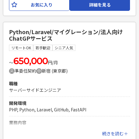
タなどから、ダイナミックプライシングと予約プランの生成
お気に入り
詳細を見る
PHPを用いたWebサービスの開発経験4年以上
・ExcelやWeb、Speech-to-Textなど様々なデータソースを
Laravelを用いた開発経験1年以上
予約システムへ自動登録する処理の作成
エンジニア複数人のチームでの開発経験
必須スキル
Python/Laravel/マイグレーション/法人向け
・データ分析、機械学習の基礎理解がある方 ・回帰モデルの
ChatGPサービス
検討と構築経験 ・Pythonの使用経験 ・TensorFlow、
PyTorchまたはScikit-Learnの利用経験 ・納期を守り自律的
リモートOK
若手歓迎
シニア人気
にリモートワークで業務を行える方
650,000
PHPを用いたWebサービスの開発経験4年以上
〜
円/月
Laravelを用いた開発経験1年以上
準委任契約
新宿 (東京都)
エンジニア複数人のチームでの開発経験
職種
サーバーサイドエンジニア
開発環境
PHP, Python, Laravel, GitHub, FastAPI
業務内容
法人向けのChatGPTサービスのリファクタリングおよび言語
続きを読む＋
移行をおこないます。 スキルに応じて、移行とは別に、追加