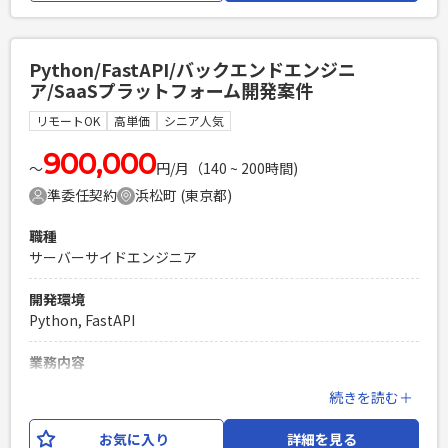
す。 ご対応いただく開発工程としては設計からテストまで
で、コードレビューやドキュメント作成もお願いいたします。
【期待する役割】 ・チームリーダーの設計方針に沿ったAIエ
Python/FastAPI/バックエンドエンジニ
ージェント機能の実装 ・プロンプト設計の改善提案および実
ア/SaaSプラットフォーム開発案件
装、テスト対応 ・チーム内の技術課題に対する解決策の提
示、実装 ・技術的スキル向上と成果物の品質担保 【開発環
リモートOK
高単価
シニア人気
境】 使用技術：Python、TypeScript、JavaScript、Git、
OpenAI API、LangChain 等
900,000
〜
円/月（140 ~ 200時間)
準委任契約
浜松町 (東京都)
必須スキル
・Webアプリケーション開発の実務経験（言語不問、2年以
職種
上） ・API開発、フロントエンド開発の実装経験 ・Gitを用い
サーバーサイドエンジニア
たチーム開発経験 ・ChatGPTやClaude等、大規模言語モデル
の実務での活用経験 ・JSON/CSV等のデータ処理経験
開発環境
PHPを用いたWebサービスの開発経験4年以上
Python, FastAPI
Laravelを用いた開発経験1年以上
エンジニア複数人のチームでの開発経験
業務内容
某上場Sierの請負開発チームに、サーバーサイドエンジニア
続きを読む＋
(Python)としてご参画いただきます。 今回ご参画いただくプ
ロジェクトは、ECサイトのSaaS環境の開発となります。 担当
お気に入り
詳細を見る
工程としては、設計から試験フェーズまでを想定しておりま