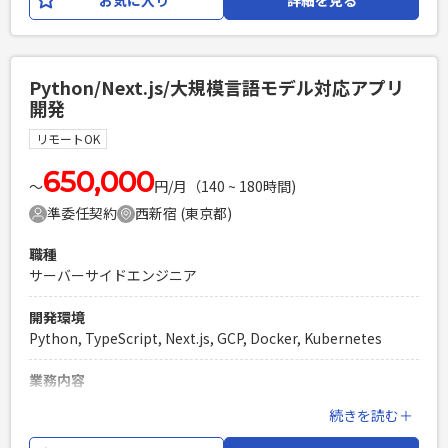
トワークの構造やセキュリティーの観点から、実際に導入さ
れている施設に伺い、 バグがあった際の調査や設定をしても
らうこともございます。 ＜技術環境＞ オンプレミス環境で、
システム環境情報は下記となります。 ・Webサーバー：
Python/Next.js/大規模言語モデル対応アプリ
Apache 2,mod_wsgi 5 ・DBサーバー： MariaDB 11 ・言
開発
語： Python3.12,TypeScript5.3,HTML,CSS ・フレームワー
ク： Flask3,SQLAlchemy2,pytest ・フロントエンド：
リモートOK
Vue3,Bootstrap5.3,jQuery3.7,vitest1.4 ・その他：
Docker,Github,Github
650,000
〜
円/月（140 ~ 180時間)
Actions,Backlog,Teams,eslint,prettier,mypy,ruff
準委任契約
西新宿 (東京都)
必須スキル
職種
・Webアプリケーション開発経験（5年以上） ・Flaskを使用
サーバーサイドエンジニア
したPytonの開発経験 ・設計〜運用保守まで一人称で対応で
きる方 ・JavaScript,HTML,CSSでの基本的な画面開発ができ
開発環境
る方 ・導入先（病院）への出張ができる方（2,3か月に1回程
Python, TypeScript, Next.js, GCP, Docker, Kubernetes
度）
PHPを用いたWebサービスの開発経験4年以上
業務内容
Laravelを用いた開発経験1年以上
大規模言語モデル (LLM) を使用したアプリケーションの開発
続きを読む＋
エンジニア複数人のチームでの開発経験
【業務内容】 ・LLMを使用したプロダクト開発 ・パフォーマ
ンスやメンテナンス性を考慮したWebアプリケーションの設