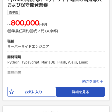
し、環境にはそこから接続していただく想定です。 ・メイン
および保守開発業務
言語: Python ・サーバー: サーバーレス Cloud Run(Google
必須スキル
Cloud) が多く、デプロイ環境は Docker で構築 ・DB: SQL
・エンジニア経験7年以上 ・フルスタック開発実務経験 3年以
高単価
Server(Azure) or Cloud SQL PostgreSQL(Google Cloud) ・
上 ・Cloud Run, BigQuery, IAM設定, Google Apps Script
DWH: BigQuery(Google Cloud) ・CI/CD: GitHub Actions ※
800,000
(GAS) の実装経験 ・要件定義〜運用保守の一連の実務経験 ・
〜
円/月
上記以外の技術を使用する場合もあります。技術調査もお願
AI駆動開発の実務経験
準委任契約
虎ノ門 (東京都)
いする場合があります。 【開発体制】 ・PM1名 ・リードエン
PHPを用いたWebサービスの開発経験4年以上
ジニア1名 ・SE1名 ・プロジェクトメンバー1名
Laravelを用いた開発経験1年以上
職種
エンジニア複数人のチームでの開発経験
サーバーサイドエンジニア
必須スキル
・Pythonでのコーディング経験（アプリケーション開発2年
開発環境
以上） ・基本的なレベルのDB設計 ・GCP上の構築経験
Python, TypeScript, MariaDB, Flask, Vue.js, Linux
PHPを用いたWebサービスの開発経験4年以上
Laravelを用いた開発経験1年以上
業務内容
エンジニア複数人のチームでの開発経験
パッケージ版の新規導入および保守のバックエンド開発やOS
続きを読む＋
更新に係る検証作業を担っていただきます。 ＜業務内容＞ ・
新規導入する施設に向けたWebアプリケーションの開発業務
お気に入り
詳細を見る
・稼働中の施設にて発生する保守開発業務 ・OS更新に伴うア
プリケーションテスト業務 ＜開発環境＞ BE：Python／Flask
／SQLAlchemy FE：Vue.js／TypeScript （SPA） OS：
Windows11／Linux（Redhat 系） DB：MariaDB 他、電子カ