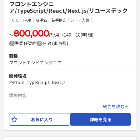
フロントエンジニ
構築経験 ・RAG環境構築の経験（社内情報の検索性向上） ・
ア/TypeScript/React/Next.js/リユーステック
Pythonの経験 ・AIエージェント実装の経験（業務タスクの自
動化）※コーディングも可能 ・OpenAIやGeminiの活用経験
リモートOK
高単価
若手歓迎
シニア人気
PHPを用いたWebサービスの開発経験4年以上
800,000
Laravelを用いた開発経験1年以上
〜
円/月（140 ~ 180時間)
エンジニア複数人のチームでの開発経験
準委任契約
在宅 (東京都)
職種
フロントエンドエンジニア
開発環境
Python, TypeScript, Next.js
業務内容
CtoBリユースプラットフォーム及び、リユース情報メディア
続きを読む＋
の開発となります。 現在Rails,jQuey,CSSなどでできているフ
ロント側を、新しくTypeScript,React,Next.jsで構築いたしま
お気に入り
詳細を見る
す。 メインはフロント側の開発をお願いすることになります
が、新規構築分のタスクだけでは空きが出る可能性があり、
そのようなときにはバックエンド（Python）の開発もお願い