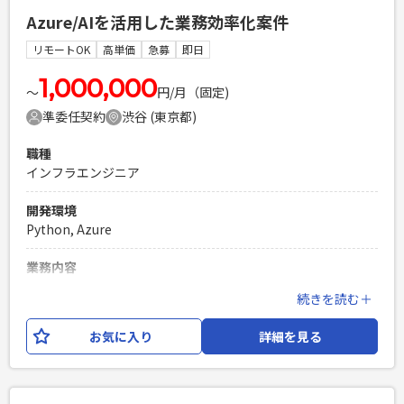
[共通] ・AWS（ECS,Bedrock,RDS,S3 等）を用いた設計・開
・開発全体を一人称でリードした経験 ・GCPもしくはAWSで
Azure/AIを活用した業務効率化案件
発・運用経験 ・ReactまたはVueを用いたフロントエンド開発
のインフラ設計構築 ・10名弱規模のマネジメント経験
経験 ・TypeScriptを用いた開発経験 ・FastAPI等のフレーム
リモートOK
高単価
急募
即日
PHPを用いたWebサービスの開発経験4年以上
ワークを利用したPython開発経験 [ミドル〜シニアの方] ・顧
Laravelを用いた開発経験1年以上
客との仕様調整や設計から対応できる ・
1,000,000
〜
円/月（固定)
エンジニア複数人のチームでの開発経験
LLM（AWS/Azure/Bedrock/Claudeなど）のAPI活用経験 ・プ
準委任契約
渋谷 (東京都)
ロンプト設計、LLM出力の評価、改善の実務経験 ・Pythonを
用いたテキスト処理、Embedding/RAGの基礎理解 ・AIを組
職種
み込んだWebアプリケーションの設計・実装経験
インフラエンジニア
PHPを用いたWebサービスの開発経験4年以上
Laravelを用いた開発経験1年以上
開発環境
エンジニア複数人のチームでの開発経験
Python, Azure
業務内容
大手情報・通信業のお客様にてAIを活用した業務効率化案件
続きを読む＋
が推進されております。 インフラの設計・構築経験があ
り、AI活用のアイディア・方針に沿って実際の開発業務を担っ
お気に入り
詳細を見る
て頂ける方を募集しております。
必須スキル
・インフラの設計・構築経験 ・Pythonの経験 ・Azure環境の