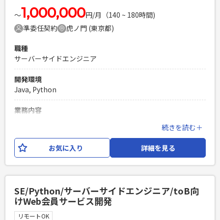
1,000,000
〜
円/月（140 ~ 180時間)
準委任契約
虎ノ門 (東京都)
職種
サーバーサイドエンジニア
開発環境
Java, Python
業務内容
上場企業が投資家向けに提供している、マーケティングプラ
続きを読む＋
ットフォームの運用開発となります。 サーバーサイドエンジ
ニア（Python）のリーダーとしてご参画いただき、顧客との
お気に入り
詳細を見る
要件整理から 設計、開発、テスト、レビューまで一連の工程
を対応し、チームの推進をしていただきます。 開発環境は、
Python,Azure,HTML,CSS,JavaScript,Azure,Claude Code 他
となります。
SE/Python/サーバーサイドエンジニア/toB向
けWeb会員サービス開発
必須スキル
・顧客と技術観点で折衝をおこない、要求整理と要件定義が
リモートOK