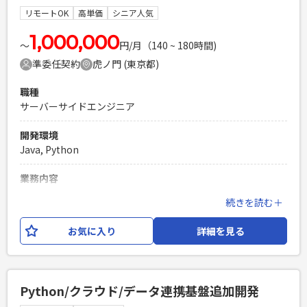
リモートOK
高単価
シニア人気
必須スキル
・バックエンド開発における実務経験（5年以上） ・Python
1,000,000
〜
円/月（140 ~ 180時間)
を用いたバックエンド開発経験（3年以上） ・ソケット通信
準委任契約
虎ノ門 (東京都)
（TCP/IP通信）を用いた開発実務経験 ・API連携およびファ
イル連携を用いた開発実務経験
職種
PHPを用いたWebサービスの開発経験4年以上
サーバーサイドエンジニア
Laravelを用いた開発経験1年以上
エンジニア複数人のチームでの開発経験
開発環境
Java, Python
業務内容
上場企業が投資家向けに提供している、会員ポータルサイト
続きを読む＋
の運用開発となります。 サービスは2つあり、いずれかのサー
ビスにサーバーサイドエンジニアのPLとしてご参画いただき
お気に入り
詳細を見る
ます。 開発言語はPythonとJavaがあり、ご経験に応じてアサ
イン先を決定いたします。
必須スキル
Python/クラウド/データ連携基盤追加開発
・顧客と技術観点で折衝ができ要求整理と要件定義ができる