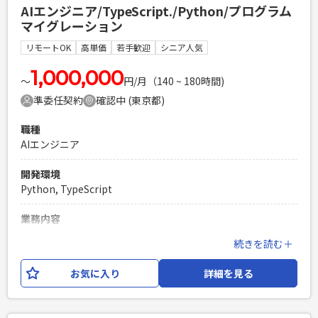
AIエンジニア/TypeScript./Python/プログラム
施策・新案件の立ち上げにも段階的に関与いただく想定で
マイグレーション
す。 スピードよりも確実性・再現性を重視する文化で、 大規
模データを安定運用する設計力・実装力が求められます。 具
リモートOK
高単価
若手歓迎
シニア人気
体的な業務内容としては下記がございます。 ・GCP上でのイ
ンフラ設計・構築・運用（VPC、FW、IAM、Cloud DNS、監
1,000,000
〜
円/月（140 ~ 180時間)
視、ログ等） ・コンテナ/サーバレス基盤の設計・構築
準委任契約
確認中 (東京都)
（Cloud Run、GKE、Cloud Functions など）＋運用設計（監
視・アラート・障害対応） ・RDB設計/性能改善（Cloud SQL
職種
/ AlloyDB 等：スキーマ設計、インデックス、クエリチューニ
AIエンジニア
ング、性能検証） ・バックエンドアーキテクチャ設計
（Python等：API設計、非同期処理、認証認可、例外設計、
開発環境
リリース設計） ・IaC（Terraform）やCI/CDを活用した運用
Python, TypeScript
改善、変更管理の標準化 ・若手メンバーへの技術フォロー、
レビュー、手順整備（内製化推進の支援） ・施策要件の整
業務内容
理〜仕様の深掘り〜技術設計への落とし込み（関係者調整含
生成AIを用いて既存プログラムをマイグレーションするサー
む）
続きを読む＋
ビスの機能追加、改修作業となります。 AIサービスを導入す
る顧客との仕様調整、設計、実装、試験の一連の工程すべても
必須スキル
お気に入り
詳細を見る
しくは一部をご担当いただきます。
・PythonやJavaで要件定義以降一貫した開発経験(Python経
験なしは不可) ※データエンジニアやデータサイエンティス
必須スキル
トなどはアンマッチ ・RDBでのDB設計やチューニング経験