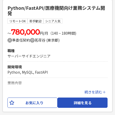
分けて段階的にリリースを行う計画となっており、 リリース
Python/FastAPI/医療機関向け業務システム開
後は追加機能開発にも継続的にご参画いただく予定です。
発
必須スキル
リモートOK
若手歓迎
シニア人気
・Pythonを使用したWebアプリケーションの開発経験（2年
以上） ※金融系などの固い業務システム開発のご経験ばかり
780,000
〜
円/月（140 ~ 180時間)
の方はミスマッチです。
準委任契約
茗荷谷 (東京都)
PHPを用いたWebサービスの開発経験4年以上
Laravelを用いた開発経験1年以上
職種
エンジニア複数人のチームでの開発経験
サーバーサイドエンジニア
開発環境
Python, MySQL, FastAPI
業務内容
医療機関向けの業務システムの開発において、バックエンド
続きを読む＋
からフロント、 一部機器制御の開発まで全般的にご対応いた
だきます。 業務内容は、API設計・実装を中心に、DB設計お
お気に入り
詳細を見る
よびクラウド環境での構築・運用までお任せいたします。 開
発いただくシステムは、自動精算機や会計案内システム、そ