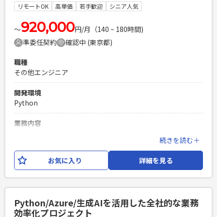
ます。 クラウドサービスやLLM APIに依存しない、ローカル完
リモートOK
高単価
若手歓迎
シニア人気
結型のシンプルかつ堅牢なアーキテクチャとなる予定です。
【お任せしたい業務 】 フェーズ1：立ち上げ、検証 ・
920,000
〜
円/月（140 ~ 180時間)
Windows Server環境の調査、Python実行環境のセットアッ
準委任契約
確認中 (東京都)
プ ・プロジェクトフォルダ構成の設計、構築 ・CSV読込処理
の実装 ・環境定義書の作成 フェーズ2：モデル改善、実装 ・
職種
ETLパイプラインの実装（データバリデーション含む） ・タ
その他エンジニア
スクスケジューラーを用いたバッチ実行の仕組み構築 ・ログ
出力機能の設計、実装 ・DSが開発したモデルロジックのパイ
開発環境
プラインへの統合 ・結合テスト、負荷検証 フェーズ3：テス
Python
ト、納品 ・UAT中の不具合修正、再配置 ・操作マニュアルの
作成 ・納品用パッケージの梱包 ・変換仕様書、アプリケーシ
業務内容
ョン仕様書の作成
AI関連システム開発（Python）に携わっていただくエンジニ
続きを読む＋
アを募集。 クラウド技術を活用したシステム開発やプロジェ
必須スキル
クト推進経験をお持ちの方を歓迎します。 【募集職種】 • AI
[技術スキル] ・Pythonでの開発実務経験（2年以上目安） ・
お気に入り
詳細を見る
エンジニア（Pythonによる開発） 【業務内容】 ・Pythonを
Windows Server環境での開発、運用経験 ・バッチ処理の構築
用いたAIシステム/アプリケーションの開発 ・組み込みソフト
経験 ・Windows固有のファイルパス、文字コード、権限管理
ウェアの設計、開発、評価 ・Pythonを用いたAIシステム/ア
への理解 ・ETLパイプラインの設計、実装経験 ・CSVを中心
プリケーションの開発 ・クラウド環境を活用したシステム構
としたデータの抽出、変換、格納処理 ・データバリデーショ
Python/Azure/生成AIを活用した全社的な業務
築・運用 ・プロジェクト推進および関係者との調整 ・顧客と
ン、エラーハンドリングの設計 ・バッチ処理のログ設計、実
効率化プロジェクト
の技術的な打ち合わせ・要件整理