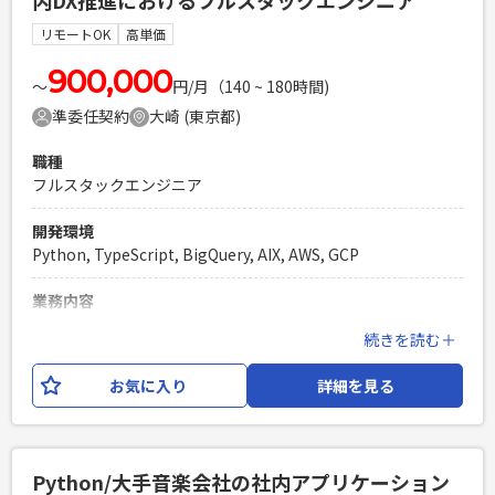
内DX推進におけるフルスタックエンジニア
必須スキル
※下記必須スキルの内容すべてをカバーしている必要はありま
リモートOK
高単価
せんが、 生成AIの経験(業務効率化PJやアプリ開発)、クラウ
ドインフラの経験は必須です。 ・インフラの設計・構築経験
900,000
〜
円/月（140 ~ 180時間)
・Pythonの経験 ・Azure環境の構築経験 ・RAG環境構築の経
準委任契約
大崎 (東京都)
験（社内情報の検索性向上） ・AIエージェント実装の経験
（業務タスクの自動化）※コーディングも可能な方 ・OpenAI
職種
やGeminiの活用経験 ＜ポイント＞ 特定の業務があるという
フルスタックエンジニア
より、AIを活用したアイディア・方針に基づき、 業務効率化に
向けて実装に向けて頭と手を動かしていける方がマッチしま
開発環境
す。
Python, TypeScript, BigQuery, AIX, AWS, GCP
PHPを用いたWebサービスの開発経験4年以上
Laravelを用いた開発経験1年以上
業務内容
エンジニア複数人のチームでの開発経験
クラウド型の管理会計システムを展開する企業にご参画いた
続きを読む＋
だきます。 今回は、ミドルオフィス領域の業務改善をご担当
いただけるエンジニアの方を募集します。 現状、企画立案者
お気に入り
詳細を見る
は揃っていますが、実行フェーズのエンジニアが不足していま
す。 （具体的なシステムとして形づくり、運用に乗せるとこ
ろまで） また、エンジニアが全てを作るのではなく、現場の
ビジネス職がn8nやGoogle Workspace Studioを活用して自
Python/大手音楽会社の社内アプリケーション
ら業務効率化を図れる 「自律的な開発環境」の構築を目指し