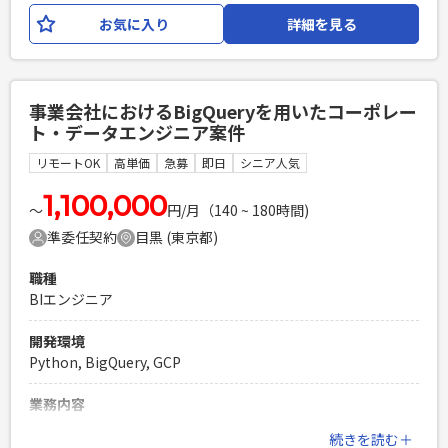
機能開発にもご対応いただきたいと思います。 【担当業務｝
お気に入り
詳細を見る
・PHP（Laravel）で構築されたサーバーを
Python（FastAPI）へ移行 ・移行期間中のユーザー要望に基
づく機能開発
事業会社におけるBigQueryを用いたコーポレー
必須スキル
ト・データエンジニア案件
・Pythonを用いたAPI開発経験がある方 ・PHP(Laravel)を使
用した経験があり、Laravel で記述されたコードを読むことが
リモートOK
高単価
急募
即日
シニア人気
できる ・Gitを用いたチーム開発経験がある方
1,100,000
PHPを用いたWebサービスの開発経験4年以上
〜
円/月（140 ~ 180時間)
Laravelを用いた開発経験1年以上
準委任契約
目黒 (東京都)
エンジニア複数人のチームでの開発経験
職種
BIエンジニア
開発環境
Python, BigQuery, GCP
業務内容
・各種システムからのBigQueryへのデータパイプラインの構
続きを読む＋
築・運用 ・関連部署や関連チームとのコミュニケーションが