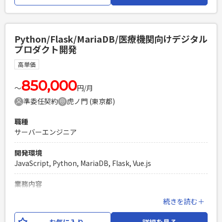
す。
必須スキル
Python/Flask/MariaDB/医療機関向けデジタル
・マイクロサービスアーキテクチャの設計・開発・運用経験
プロダクト開発
（3年以上） ・gRPCを用いたサービス間連携や高速通信の実
務経験（3年以上） ・REST API/GraphQLを用いたAPI設計・
高単価
開発経験（3年以上） ・ドメイン駆動設計、イベント駆動開
発、スキーマ駆動開発などの設計思想を用いた開発経験 ・1人
850,000
〜
円/月
称で仕様理解、開発等を進められる方
準委任契約
虎ノ門 (東京都)
PHPを用いたWebサービスの開発経験4年以上
Laravelを用いた開発経験1年以上
職種
エンジニア複数人のチームでの開発経験
サーバーエンジニア
開発環境
JavaScript, Python, MariaDB, Flask, Vue.js
業務内容
医療機関向けのDXソリューションの一環で、病院内の業務支
続きを読む＋
援ツールを開発しております。 今回の案件では、すでに導入
されているプロダクトの運用保守がメインとなります。 ネッ
お気に入り
詳細を見る