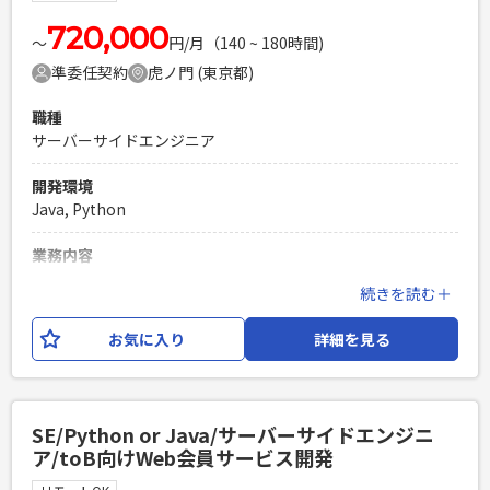
できる方 ・SEクラスから上がってくる成果物のレビューがで
きる方 ・PythonによるWebアプリケーション設計開発経験3
720,000
〜
円/月（140 ~ 180時間)
年以上 ・Gitを使用したチーム開発経験 ・対人コミュニケーシ
準委任契約
虎ノ門 (東京都)
ョン能力の高い方
PHPを用いたWebサービスの開発経験4年以上
職種
Laravelを用いた開発経験1年以上
サーバーサイドエンジニア
エンジニア複数人のチームでの開発経験
開発環境
Java, Python
業務内容
上場企業が機関投資家向けに提供している、マーケティング
続きを読む＋
プラットフォームのリニューアル案件に サーバーサイドエン
ジニア（Python）のSEとしてご参画いただきます。 【開発環
お気に入り
詳細を見る
境】Python,Azure,HTML,CSS,JavaScript,Azure,Claude
Code 他
必須スキル
SE/Python or Java/サーバーサイドエンジニ
・PythonによるWebアプリケーション設計開発経験3年以上
ア/toB向けWeb会員サービス開発
・Gitを使用したチーム開発経験 ・対人コミュニケーション能
力の高い方（★重要）