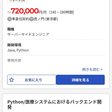
リモートOK
PHPを用いたWebサービスの開発経験4年以上
720,000
Laravelを用いた開発経験1年以上
〜
円/月（140 ~ 180時間)
エンジニア複数人のチームでの開発経験
準委任契約
虎ノ門 (東京都)
職種
サーバーサイドエンジニア
開発環境
Java, Python
業務内容
上場企業が機関投資家向けに提供している、マーケティング
続きを読む＋
プラットフォームの運用開発となります。 サービスは2つあ
り、いずれかのサービスにサーバーサイドエンジニアのSEと
お気に入り
詳細を見る
してご参画いただきます。 開発言語はPythonとJavaがあり、
ご経験に応じてアサイン先を決定いたします。
必須スキル
Python/医療システムにおけるバックエンド開
・PythonもしくはJavaによるWebアプリケーション開発経験
発
3年以上 ・Gitを使用したチーム開発経験 ・対人コミュニケー