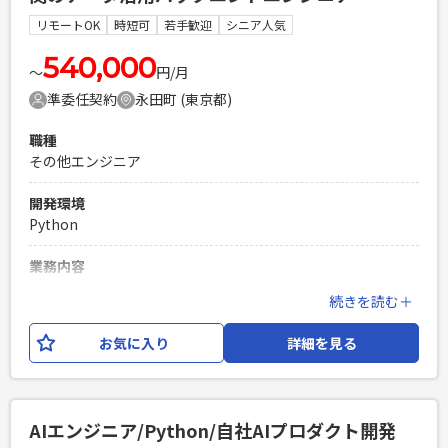
スト（テストケース作成・実施）、コードレビュー 【開発環
リモートOK
時短可
若手歓迎
シニア人気
境】 言語：Python クラウド：Google Cloud
540,000
〜
円/月
必須スキル
準委任契約
永田町 (東京都)
・Pythonでの開発経験3年以上 ・基本設計〜開発の経験 ・エ
ンドユーザーとコミュニケーションをとりながら業務を推進
職種
できる方 ・クラウド環境（Google Cloud等）を利用した開発
その他エンジニア
経験3年以上 ・各種ドキュメント作成経験 ・スケジュール管
理をして1人称で設計開発作業を進められる方 ・生成AI、機械
開発環境
学習についてのキャッチアップ意欲
Python
PHPを用いたWebサービスの開発経験4年以上
Laravelを用いた開発経験1年以上
業務内容
エンジニア複数人のチームでの開発経験
生命保険会社における営業職員のコンプライアンスモニタリ
続きを読む＋
ングを目的とした、機械学習モデルの推論環境構築および
ETLパイプライン開発プロジェクトです。 顧客企業が蓄積し
お気に入り
詳細を見る
てきたフリーコメントデータ（約17,000件）をもとに、デー
タサイエンティストが開発する分類モデル（TF-IDF＋ロジス
ティック回帰/SVM、RoBERTaアンサンブル等）を、 オンプ
レミスのWindowsサーバー上で安定稼働させるためのCLIアプ
AIエンジニア/Python/自社AIプロダクト開発
リ作成とデータパイプラインの構築が主なミッションとなり