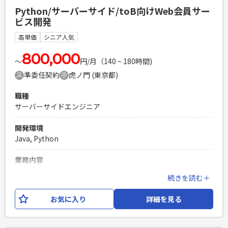
できると助かります。
Python/サーバーサイド/toB向けWeb会員サー
ビス開発
必須スキル
・TypeScript,React,Next.jsでのフロント開発経験（4年以
高単価
シニア人気
上） ・基本設計の経験 ・ゼロからFE開発を主導できる方
800,000
PHPを用いたWebサービスの開発経験4年以上
〜
円/月（140 ~ 180時間)
Laravelを用いた開発経験1年以上
準委任契約
虎ノ門 (東京都)
エンジニア複数人のチームでの開発経験
職種
サーバーサイドエンジニア
開発環境
Java, Python
業務内容
上場企業向けに提供しているWeb会員サービスのフルリニュ
続きを読む＋
ーアルプロジェクトです。 本案件では、Pythonを用いたサー
バーサイド開発をご担当いただきます。 顧客から提示された
お気に入り
詳細を見る
改修内容をもとに要件を理解し、設計書の作成から開発、 テ
スト設計書・仕様書の作成、テスト実施まで一貫した工程に
携わっていただく想定です。 リニューアルは3フェーズ程度に