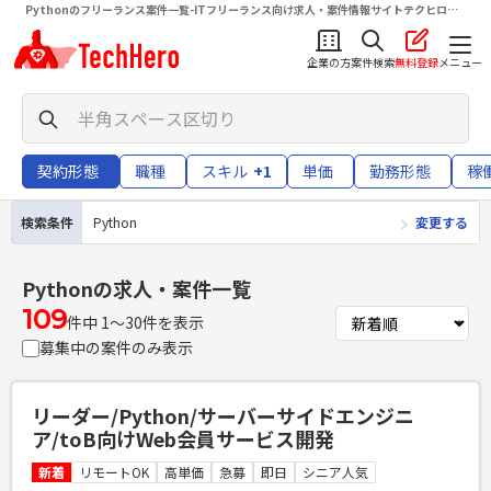
Pythonのフリーランス案件一覧-ITフリーランス向け求人・案件情報サイトテクヒロ
（TechHero）
企業の方
案件検索
無料登録
メニュー
契約形態
職種
スキル
+1
単価
勤務形態
稼
検索条件
Python
変更する
Python
の求人・案件一覧
109
件中 1〜30件を表示
募集中の案件のみ表示
リーダー/Python/サーバーサイドエンジニ
ア/toB向けWeb会員サービス開発
新着
リモートOK
高単価
急募
即日
シニア人気