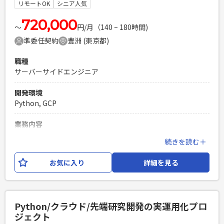
方 ・成果物のレビューができる方 ・Webアプリケーションの
リモートOK
シニア人気
設計、開発経験が5年以上 ・PythonもしくはJavaによるWeb
アプリケーション開発経験3年以上 ・Gitを使用したチーム開
720,000
〜
円/月（140 ~ 180時間)
発経験
準委任契約
豊洲 (東京都)
PHPを用いたWebサービスの開発経験4年以上
Laravelを用いた開発経験1年以上
職種
エンジニア複数人のチームでの開発経験
サーバーサイドエンジニア
開発環境
Python, GCP
業務内容
Tableau等のツールからデータ分析を可能とするために、社内
続きを読む＋
の複数システムで蓄積されたデータを GCP上に集約（DL）す
る機能を実装いただきます。 また、要求に応じてDWHも設
お気に入り
詳細を見る
計・構築いただきます。 【ポジション】PG 【開発環境】
Python、シェルスクリプト、Google Cloud
必須スキル
Python/クラウド/先端研究開発の実運用化プロ
・Pythonでの開発経験3年以上 ・基本設計〜開発の経験 ・エ
ジェクト
ンドユーザーとコミュニケーションをとりながら業務を推進