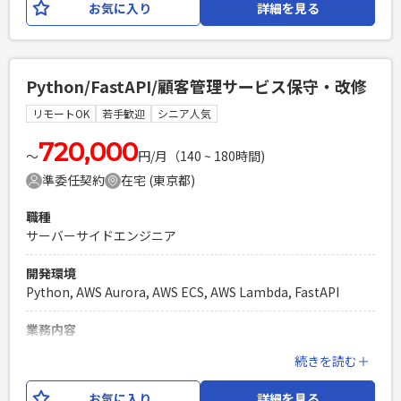
お気に入り
詳細を見る
計・実装 【開発環境】 ・開発言語：
Python,TypeScript,Next.js ・インフラ：
GCP,Docker,Kubernetes ・ツール：
Slack,Confluence,Jira,Google Workspace,GitHub など
Python/FastAPI/顧客管理サービス保守・改修
必須スキル
リモートOK
若手歓迎
シニア人気
・Pythonを用いた開発経験 (2年以上) ・生成AI/LLMを活用し
たアプリケーションの開発経験 ・基本設計の経験
720,000
〜
円/月（140 ~ 180時間)
PHPを用いたWebサービスの開発経験4年以上
準委任契約
在宅 (東京都)
Laravelを用いた開発経験1年以上
エンジニア複数人のチームでの開発経験
職種
サーバーサイドエンジニア
開発環境
Python, AWS Aurora, AWS ECS, AWS Lambda, FastAPI
業務内容
顧客管理・顧客通知サービスの追加機能開発及び保守をお願
続きを読む＋
いいたします。 主な作業としては、機能追加時の設計・実
装・テスト、問い合わせ対応（調査・回答）などがございま
お気に入り
詳細を見る