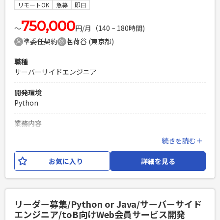
ション能力の高い方（★重要）
リモートOK
急募
即日
PHPを用いたWebサービスの開発経験4年以上
750,000
Laravelを用いた開発経験1年以上
〜
円/月（140 ~ 180時間)
エンジニア複数人のチームでの開発経験
準委任契約
茗荷谷 (東京都)
職種
サーバーサイドエンジニア
開発環境
Python
業務内容
医療系の外部システム（電子カルテやレセコンなど）との連
続きを読む＋
携開発における、詳細設計および開発・テストをご担当いた
だきます。 電子カルテベンダーによって連携方式が異なるた
お気に入り
詳細を見る
め、要件に合わせた柔軟な実装が求められます。 ■詳細設
計、実装 - Python 2.7を用いたTCP/IP通信、データ変換、制
御処理等の実装 - ソケット通信、API連携、ファイル連携等の
実装 ■テスト・保守 - 単体試験、連携試験の実施 - 試験時の
リーダー募集/Python or Java/サーバーサイド
不具合修正、仕様変更対応 ■ドキュメント作成 - 関連する技
エンジニア/toB向けWeb会員サービス開発
術資料、設定資料、引き継ぎ資料の作成