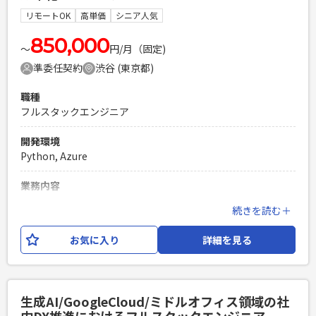
装経験（実行履歴の追跡可能性を担保できること） [ソフトス
キル] ・データサイエンティストとの協業経験（モデルロジッ
リモートOK
高単価
シニア人気
必須スキル
クの受け取り、統合ができること） ・顧客先の情報セキュリ
・ソフトウェア開発経験8年以上 ・Pythonによる開発経験 ・
850,000
ティ部門との技術的な折衝、調整ができるコミュニケーショ
〜
円/月（固定)
クラウドに関する知識・経験（AWS、Azure、GCP等） ・プ
ン力 ・ドキュメント作成能力（仕様書、マニュアル等の納品
準委任契約
渋谷 (東京都)
ロジェクトマネジメント経験 ・ビジネスレベルの英語による
物）
コミュニケーションが可能な方（日本語基礎レベルでもOK）
PHPを用いたWebサービスの開発経験4年以上
職種
PHPを用いたWebサービスの開発経験4年以上
Laravelを用いた開発経験1年以上
フルスタックエンジニア
Laravelを用いた開発経験1年以上
エンジニア複数人のチームでの開発経験
エンジニア複数人のチームでの開発経験
開発環境
Python, Azure
業務内容
情報・通信業のお客様先にて、生成AIを活用した全社的な業務
続きを読む＋
効率化プロジェクトが推進されています。 本案件は、単に決
まった仕様書通りに作るのではなく、AI活用のアイディアや方
お気に入り
詳細を見る
針に基づき、「どのようなアーキテクチャで、 どう実装すべ
きか」を自ら考え、手を動かして形にする役割です。 インフ
ラ基盤の知見と、AIエージェント・RAG実装スキルの両方を
活かせるプロジェクトで、交代枠となります。
生成AI/GoogleCloud/ミドルオフィス領域の社