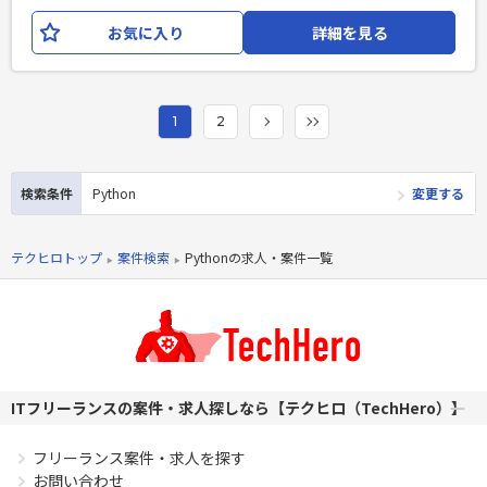
盤データ連携ツール ・データ加工用ツール ・チーム内業務改
お気に入り
詳細を見る
善ツール 主な利用環境（言語など） ・Python、bash ・主に
GCP（BigQuery、CloudSQL、GKE、CloudFunctions、
PubSubなど） ・多少AWS（RDS、AWS Batch、SQSなど）
・コンテナ技術（Docker、Kubernetesなど） ・GitHub
1
2
Enterprise
必須スキル
検索条件
Python
変更する
・Java/Pythonなどを利用したアプリケーションの設計・実
装スキル（業務経験年数: 2年以上） ・AWS/GCPなどのパブリ
ッククラウドでのアーキテクチャ設計・実装スキル（業務経験
テクヒロトップ
案件検索
Pythonの求人・案件一覧
年数: 2年以上）
PHPを用いたWebサービスの開発経験4年以上
Laravelを用いた開発経験1年以上
エンジニア複数人のチームでの開発経験
ITフリーランスの案件・求人探しなら【テクヒロ（TechHero）】
フリーランス案件・求人を探す
お問い合わせ