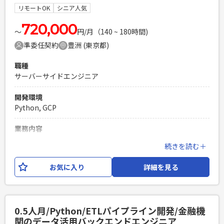
できる方 ・クラウド環境（Google Cloud等）を利用した開発
リモートOK
シニア人気
経験3年以上 ・データ連携処理の実装経験 ・スケジュール管
理をして1人称で設計開発作業を進められる方
720,000
〜
円/月（140 ~ 180時間)
PHPを用いたWebサービスの開発経験4年以上
準委任契約
豊洲 (東京都)
Laravelを用いた開発経験1年以上
エンジニア複数人のチームでの開発経験
職種
サーバーサイドエンジニア
開発環境
Python, GCP
業務内容
研究開発目的で開発された調達管理システム（Python/約
続きを読む＋
7,000～8,000ステップ）の実運用化プロジェクトです。 研究
段階のプログラムを実際の業務で利用できるシステムへブラ
お気に入り
詳細を見る
ッシュアップするため、 設計書の作成から実装、テスト（テ
ストケース作成・実施）、コードレビューまで、一連の開発業
務をご担当いただきます。 本案件終了後も、レコメンドエン
ジンやインバウンド需要予測、LLM（大規模言語モデル）構
0.5人月/Python/ETLパイプライン開発/金融機
築など、 先端技術を活用したプロジェクトへの参画を予定し
関のデータ活用バックエンドエンジニア
ております。 【担当工程】 設計書作成、実装（Python）、テ