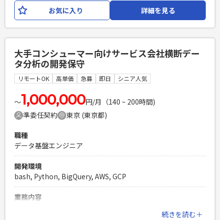
で、それらのプログラムをコードに落とし、実装するイメー
お気に入り
詳細を見る
ジです。 【内容】 ・コーディング ・データ分析etc…
必須スキル
・Pythonを用いた実装経験 ・連続性のある時系列データを扱
大手コンシューマー向けサービス会社横断デー
った分析経験がある方 ・下記のいずれかの経験をされている
タ分析の開発保守
方 A：大学の研究室で統計や分析に関連する研究を行っていた
方 B：品質保証部門で分析業務を行っていた方／メーカー系の
リモートOK
高単価
急募
即日
シニア人気
企業で分析業務を行っていた方
1,000,000
PHPを用いたWebサービスの開発経験4年以上
〜
円/月（140 ~ 200時間)
Laravelを用いた開発経験1年以上
準委任契約
東京 (東京都)
エンジニア複数人のチームでの開発経験
職種
データ基盤エンジニア
開発環境
bash, Python, BigQuery, AWS, GCP
業務内容
・GCP BigQueryを中心としたデータ分析基盤の保守 ・内製ツ
続きを読む＋
ールの保守・改善（主にPython） ・プロダクトDB→分析基