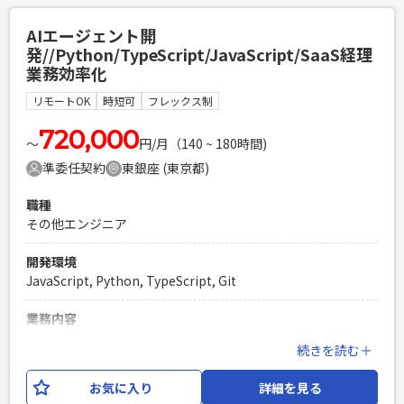
の他他社製品との 連携ソフトウェアなどがございます。 技術
環境は、Python3系、FastAPI0.11x系、JavaScript、MySQL8
AIエージェント開
を使用いたします。
発//Python/TypeScript/JavaScript/SaaS経理
業務効率化
必須スキル
・Webアプリケーションの開発経験（5年以上） ・FWを用い
リモートOK
時短可
フレックス制
たPythonでの開発経経験（3年以上） ・FastAPIを用いた
Webシステム開発の実務経験 ・クラウド環境でのアプリケー
720,000
〜
円/月（140 ~ 180時間)
ション設計・構築・運用経験
準委任契約
東銀座 (東京都)
PHPを用いたWebサービスの開発経験4年以上
Laravelを用いた開発経験1年以上
職種
エンジニア複数人のチームでの開発経験
その他エンジニア
開発環境
JavaScript, Python, TypeScript, Git
業務内容
経理業務のペーパーレス化や、業務の一元管理による効率化
続きを読む＋
やコスト削減を目的としたSaaSプロダクトの開発の一環で 効
率化を目的としたAIエージェントの開発プロジェクトを推進
お気に入り
詳細を見る
しており、即戦力となる実装担当エンジニアを募集いたしま