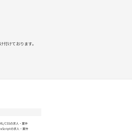
け付けております。
TML/CSSの求人・案件
vaScriptの求人・案件