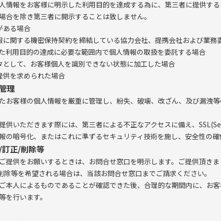
人情報をお客様に明示した利用目的を達成する為に、第三者に提供する
場合を除き第三者に開示することは致しません。
がある場合
報に関する機密保持契約を締結している協力会社、提携会社および業務
た利用目的の達成に必要な範囲内で個人情報の取扱を委託する場合
タとして、お客様個人を識別できない状態に加工した場合
提供を求められた場合
全管理
たお客様の個人情報を厳重に管理し、紛失、破壊、改ざん、及び漏洩等
供いただきます際には、第三者による不正なアクセスに備え、SSL(Secure
個人情報の暗号化、またはこれに準ずるセキュリティ技術を施し、安全性の
/訂正/削除等
ご提供をお願いするときは、お問合せ窓口を明示します。ご提供頂きま
/削除等を希望される場合は、当該お問合せ窓口までご請求ください。
ご本人によるものであることが確認できた後、合理的な期間内に、お客
等を行います。