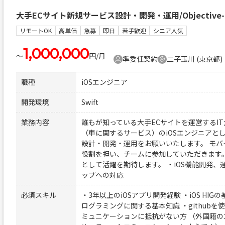
大手ECサイト新規サービス設計・開発・運用/Objective-C/S
リモートOK
高単価
急募
即日
若手歓迎
シニア人気
1,000,000
〜
円/月
準委任契約
二子玉川 (東京都)
職種
iOSエンジニア
開発環境
Swift
業務内容
誰もが知っている大手ECサイトを運営するI
（車に関するサービス）のiOSエンジニアと
設計・開発・運用をお願いいたします。 モ
役割を担い、チームに参加していただきます
として活躍を期待します。 ・iOS機能開発、運
ップへの対応
必須スキル
・3年以上のiOSアプリ開発経験 ・iOS HIGの基本的
ログラミングに関する基本知識 ・github
ミュニケーションに抵抗がない方 （外国籍