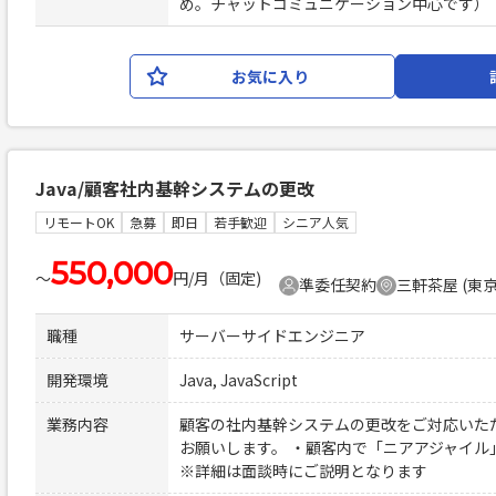
め。チャットコミュニケーション中心です）
お気に入り
Java/顧客社内基幹システムの更改
リモートOK
急募
即日
若手歓迎
シニア人気
550,000
〜
円/月（固定)
準委任契約
三軒茶屋 (東京
職種
サーバーサイドエンジニア
開発環境
Java, JavaScript
業務内容
顧客の社内基幹システムの更改をご対応いただ
お願いします。 ・顧客内で「ニアアジャイル
※詳細は面談時にご説明となります