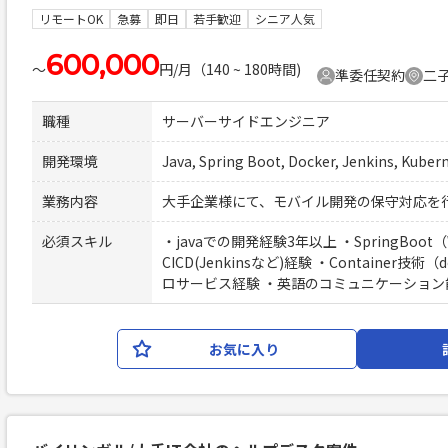
リモートOK
急募
即日
若手歓迎
シニア人気
600,000
〜
円/月（140 ~ 180時間)
準委任契約
二子
職種
サーバーサイドエンジニア
開発環境
Java, Spring Boot, Docker, Jenkins, Kuber
業務内容
大手企業様にて、モバイル開発の保守対応を
必須スキル
・javaでの開発経験3年以上 ・SpringBoot
CICD(Jenkinsなど)経験 ・Container技術（
ロサービス経験 ・英語のコミュニケーション能
お気に入り