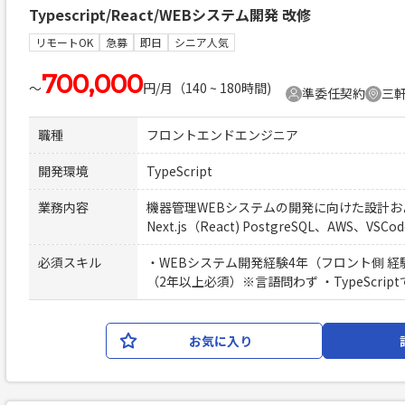
Typescript/React/WEBシステム開発 改修
リモートOK
急募
即日
シニア人気
700,000
〜
円/月（140 ~ 180時間)
準委任契約
三軒
職種
フロントエンドエンジニア
開発環境
TypeScript
業務内容
機器管理WEBシステムの開発に向けた設計および実
Next.js（React) PostgreSQL、AWS、VSC
必須スキル
・WEBシステム開発経験4年（フロント側 経
（2年以上必須）※言語問わず ・TypeScrip
お気に入り