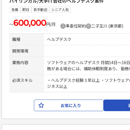
バイリンガル/大手IT会社のヘルプデスク案件
急募
即日
若手歓迎
シニア人気
600,000
〜
円/月
準委任契約
二子玉川 (東京都)
職種
ヘルプデスク
開発環境
業務内容
ソフトウェアのヘルプデスク 月間14日～16日稼働
務がある場合には、補助休暇制度あり、 勤
必須スキル
・ヘルプデスク経験３年以上 ・ソフトウェア
ジネス以上
お気に入り