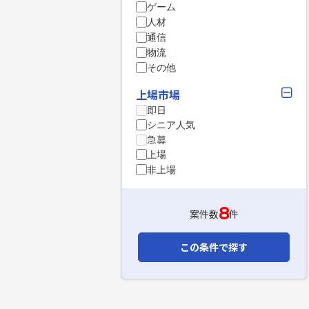
ゲーム
人材
通信
物流
その他
上場市場
即日
シニア人気
急募
上場
非上場
8
案件数
件
この条件で探す