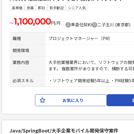
高単価
急募
即日
若手歓迎
シニア人気
1,100,000
〜
円/月
準委任契約
二子玉川 (東京都)
職種
プロジェクトマネージャー（PM）
開発環境
業務内容
大手他業種業界において、ソフトウェアの開
ます。 複数案件がありますので、横断する可
必須スキル
・ソフトウェア開発経験5年以上 ・PM経験5
お気に入り
Java/SpringBoot/大手企業モバイル開発保守案件