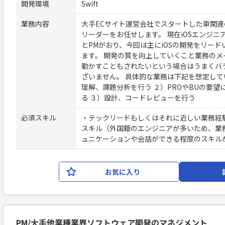
開発環境
Swift
業務内容
大手ECサイト運営会社でスタートした車関
リーダーをお任せします。 現在iOSエンジニア
とPMがおり、今回は主にiOSの開発をリー
ます。 開発の質を向上していくこと業務の
動かすこともされたいという場合はうまくバ
ざいません。 具体的な業務は下記を想定して
理解、課題分析を行う ２）PROやBUの要
る ３）設計、コードレビューを行う
必須スキル
・テックリードもしくはそれに近しい業務経験 ・
スキル（外国籍のエンジニアが多いため、業
ュニケーションや会話ができる程度のスキル
お気に入り
PM/大手他業種業界ソフトウェア開発のマネジメント