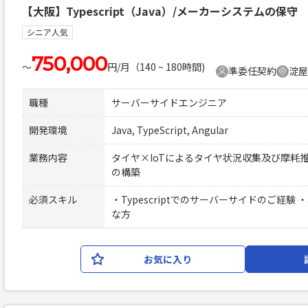
【大阪】Typescript（Java）/メーカーシステムの保守
シニア人気
750,000
〜
円/月（140 ~ 180時間)
準委任契約
淀屋
職種
サーバーサイドエンジニア
開発環境
Java, TypeScript, Angular
業務内容
タイヤ×IoTによるタイヤ状況収集及び摩耗
の構築
必須スキル
・Typescriptでのサーバーサイドのご経験 
な方
お気に入り