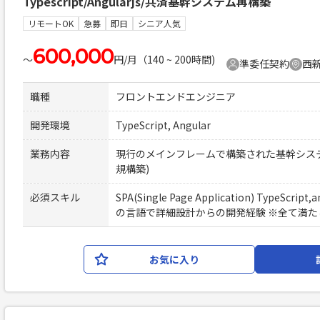
Typescript/Angularjs/共済基幹システム再構築
リモートOK
急募
即日
シニア人気
600,000
〜
円/月（140 ~ 200時間)
準委任契約
西新
職種
フロントエンドエンジニア
開発環境
TypeScript, Angular
業務内容
現行のメインフレームで構築された基幹シス
規構築)
必須スキル
SPA(Single Page Application) TypeScript,a
の言語で詳細設計からの開発経験 ※全て満た
お気に入り