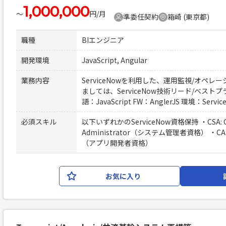
1,000,000
〜
円/月
準委任契約
箱崎 (東京都)
職種
BIエンジニア
開発環境
JavaScript, Angular
業務内容
ServiceNowを利用した、運用監視/オペ
ましては、ServiceNow技術リード/ベス
語：JavaScript FW：AnglerJS 環境：Servi
必須スキル
以下いずれかのServiceNow資格保持 ・CSA: Cert
Administrator（システム管理者資格） ・CAD: Cer
（アプリ開発者資格）
お気に入り