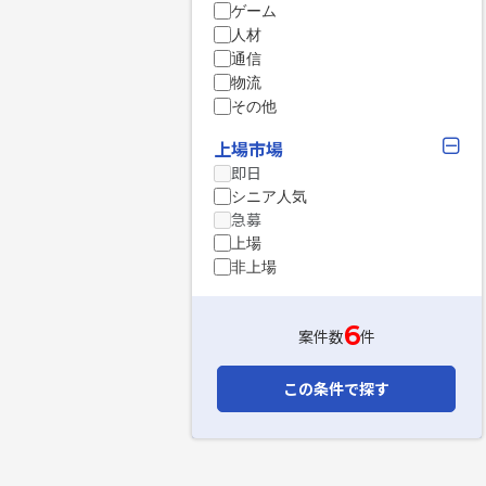
ゲーム
人材
通信
物流
その他
上場市場
即日
シニア人気
急募
上場
非上場
6
案件数
件
この条件で探す