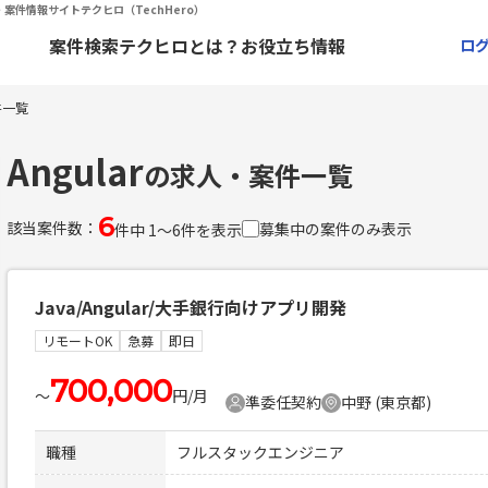
・案件情報サイトテクヒロ（TechHero）
案件検索
テクヒロとは？
お役立ち情報
ロ
件一覧
Angular
の求人・案件一覧
6
該当案件数：
募集中の案件のみ表示
件中 1〜6件を表示
Java/Angular/大手銀行向けアプリ開発
リモートOK
急募
即日
700,000
〜
円/月
準委任契約
中野 (東京都)
職種
フルスタックエンジニア