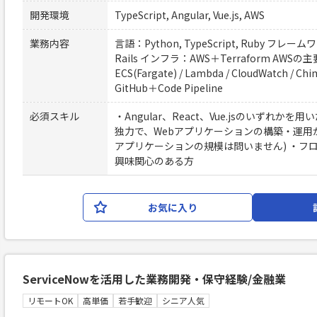
開発環境
TypeScript, Angular, Vue.js, AWS
業務内容
言語：Python, TypeScript, Ruby フレームワーク
Rails インフラ：AWS＋Terraform AWSの主
ECS(Fargate) / Lambda / CloudWatch / Chime
GitHub＋Code Pipeline
必須スキル
・Angular、React、Vue.jsのいずれか
独力で、Webアプリケーションの構築・運用
アプリケーションの規模は問いません) ・フ
興味関心のある方
お気に入り
ServiceNowを活用した業務開発・保守経験/金融業
リモートOK
高単価
若手歓迎
シニア人気