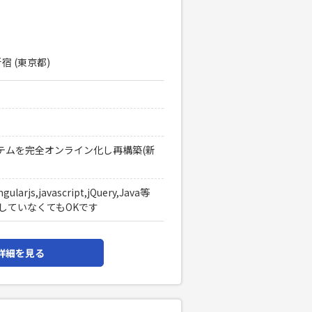
宿 (東京都)
テムを完全オンライン化し再構築(新
ngularjs,javascript,jQuery,Java等
していなくてもOKです
詳細を見る