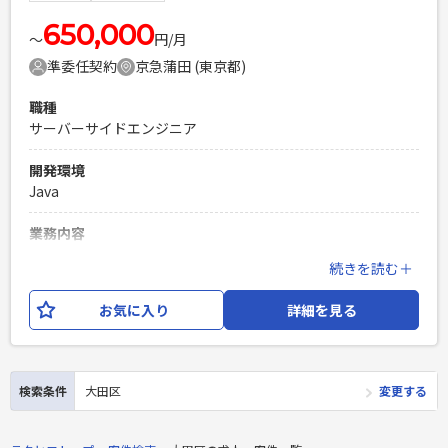
650,000
〜
円/月
準委任契約
京急蒲田 (東京都)
職種
サーバーサイドエンジニア
開発環境
Java
業務内容
※今回のクライアント会社で利用するＩＴ資産管理システム
続きを読む＋
となります。 【依頼工程】詳細設計、製造、テスト、本番環
境デプロイ
お気に入り
詳細を見る
必須スキル
Java開発経験 3年程 1人称で詳細設計ができるレベル
PHPを用いたWebサービスの開発経験4年以上
検索条件
大田区
変更する
Laravelを用いた開発経験1年以上
エンジニア複数人のチームでの開発経験