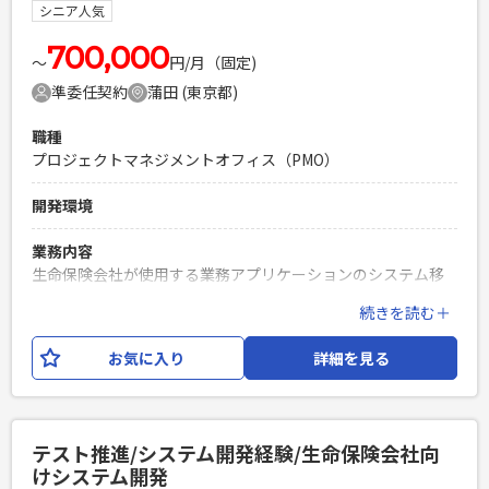
PM/PMOの実務経験 ・プロジェクト横断での統制・推進経験
シニア人気
（進捗・課題・品質・リスク管理） ・エンタープライズ標準
に準拠したガバナンス運用の経験
700,000
〜
円/月（固定)
PHPを用いたWebサービスの開発経験4年以上
準委任契約
蒲田 (東京都)
Laravelを用いた開発経験1年以上
エンジニア複数人のチームでの開発経験
職種
プロジェクトマネジメントオフィス（PMO）
開発環境
業務内容
生命保険会社が使用する業務アプリケーションのシステム移
行に伴い、 PMOとしてプロジェクト推進をお願いいたしま
続きを読む＋
す。
お気に入り
詳細を見る
必須スキル
・スケジュール管理、進捗管理 ・課題管理、リスク管理経験
・課題解決を推進された経験（積極的にトラッキングできる
方） ・会議対応経験（ファシリテーション及び報告） ・顧客
テスト推進/システム開発経験/生命保険会社向
向けの説明資料などのドキュメント作成経験
けシステム開発