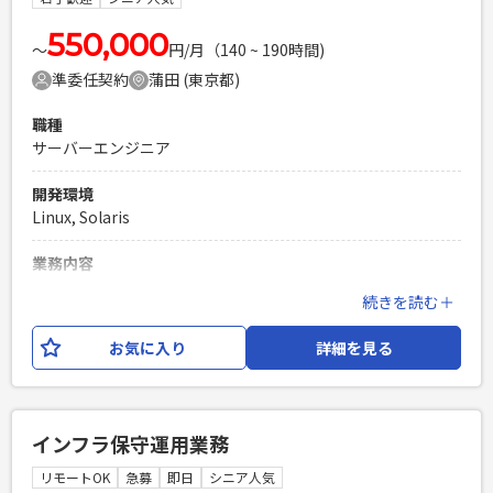
ン能力問題ない方
550,000
PHPを用いたWebサービスの開発経験4年以上
〜
円/月（140 ~ 190時間)
Laravelを用いた開発経験1年以上
準委任契約
蒲田 (東京都)
エンジニア複数人のチームでの開発経験
職種
サーバーエンジニア
開発環境
Linux, Solaris
業務内容
SolarisからLinuxへの基盤更改に伴う各種アプリケーション、
続きを読む＋
ミドルウェアのマイグレーションを行う。 現在の主な作業は
以下の2つです。 ①シェルの共通部品の開発作業 要件を確
お気に入り
詳細を見る
認しながら、シェル（bash、csh）の設計書作成からコーデ
ィング、単体テストまでを行う。 ②帳票出力テスト 基盤更
改に際して帳票の出力方式が変わるため、その非互換調査対
応。 ソースコード（bash、csh、ksh）を見て現行の仕様を
インフラ保守運用業務
確認→修正方針の検討→修正、 テストまで行い、帳票が現
行と新で一致しているかを確認する。
リモートOK
急募
即日
シニア人気