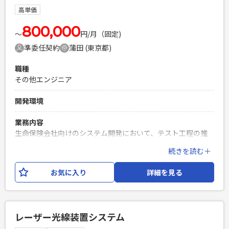
PHPを用いたWebサービスの開発経験4年以上
高単価
Laravelを用いた開発経験1年以上
エンジニア複数人のチームでの開発経験
800,000
〜
円/月（固定)
準委任契約
蒲田 (東京都)
職種
その他エンジニア
開発環境
業務内容
生命保険会社向けのシステム開発において、テスト工程の推
進をお願いいたします。 【業務内容】 ・テスト計画や設計基
続きを読む＋
準の妥当性チェック ・テスト結果が正しく記録され、仕様や
要件を満たしているかのエビデンスチェック ・画面の仕様の
お気に入り
詳細を見る
妥当性チェック（適切に分類・整理されているか、要件を満
たしてるか） ・マッピングシートの内容チェック（システム
間のデータ連携や変換ルールが適切に定義されていて、仕様
通りに動作するかを確認） ・テスト実施時に発生する技術的
レーザー光線装置システム
な疑問点や課題について、技術支援チームと連携し解決す