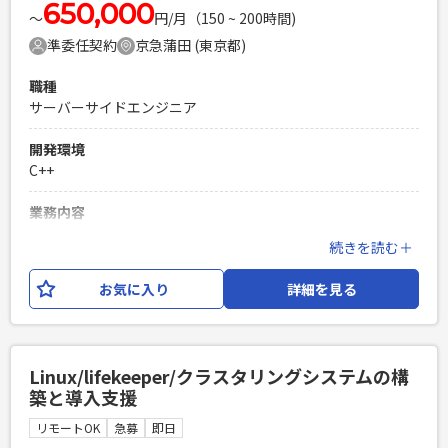
650,000
Laravelを用いた開発経験1年以上
〜
円/月（150 ~ 200時間)
エンジニア複数人のチームでの開発経験
準委任契約
京急蒲田 (東京都)
職種
サーバーサイドエンジニア
開発環境
C++
業務内容
某省庁向けシステム開発
続きを読む＋
必須スキル
お気に入り
詳細を見る
・C++での開発経験（他言語での開発経験でも検討可）
PHPを用いたWebサービスの開発経験4年以上
Laravelを用いた開発経験1年以上
エンジニア複数人のチームでの開発経験
Linux/lifekeeper/クラスタリングシステムの構
築と導入支援
リモートOK
急募
即日