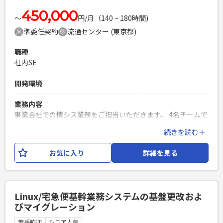
450,000
〜
円/月（140 ~ 180時間)
準委任契約
流通センター (東京都)
職種
社内SE
開発環境
業務内容
事業会社での情シス業務をご担当いただきます。 4名チームで
の体制で、経験者や専門家があまりいない現場となりますの
続きを読む＋
で、 それらをリードできる方、リーダーのサポートができる
レベルの情シス経験者を求めております。 また、組織体制の
お気に入り
詳細を見る
変更に伴い会社のルール、ドキュメント作成、ツール策定テ
クニカルサポート業務等 幅広くご対応を頂く予定となってお
ります。
Linux/宅急便基幹業務システムの基盤更改およ
必須スキル
びマイグレーション
・情シス経験3年以上 ・テクニカルサポート業務経験 ・ネッ
トワークの知識 ・基本的なPC操作 ・勤怠、コミュニケーショ
若手歓迎
シニア人気