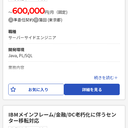
エンジニア複数人のチームでの開発経験
600,000
〜
円/月（固定)
準委任契約
蒲田 (東京都)
職種
サーバーサイドエンジニア
開発環境
Java, PL/SQL
業務内容
開発 テストを対応頂きます。 2023/11 or 12 ～ 一旦2024/03
続きを読む＋
継続作業予定有
お気に入り
詳細を見る
必須スキル
PL/SQL 、Java開発経験3年程度～希望 ※ PL/SQL経験を重視
します
PHPを用いたWebサービスの開発経験4年以上
IBMメインフレーム/金融/DC老朽化に伴うセン
Laravelを用いた開発経験1年以上
ター移転対応
エンジニア複数人のチームでの開発経験