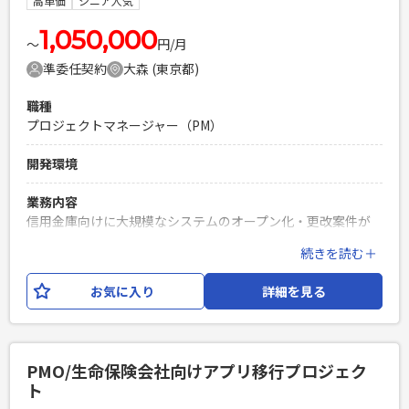
高単価
シニア人気
アップ意欲のある方でも可）
1,050,000
PHPを用いたWebサービスの開発経験4年以上
〜
円/月
Laravelを用いた開発経験1年以上
準委任契約
大森 (東京都)
エンジニア複数人のチームでの開発経験
職種
プロジェクトマネージャー（PM）
開発環境
業務内容
信用金庫向けに大規模なシステムのオープン化・更改案件が
進行しており、 プロパー代替としてプロジェクトを推進いた
続きを読む＋
だける方を探しております。 統括（PM/PMO推進）というポ
ジションにて、横断的なプロジェクト計画策定の推進、 進
お気に入り
詳細を見る
捗・課題・品質・リスク・変更管理、他領域との調整や各種
レビューの主導、 受入および移行計画の策定・実行支援など
を行っていただきます。
PMO/生命保険会社向けアプリ移行プロジェク
必須スキル
ト
・オープン化/マイグレーションプロジェクトにおける