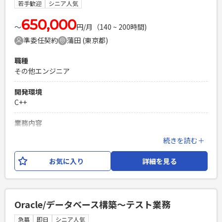
る。 ・結合テスト、総合テスト、移行テストなど、テスト工
若手歓迎
シニア人気
程全体を推進し品質を担保する
650,000
〜
円/月（140 ~ 200時間)
必須スキル
準委任契約
蒲田 (東京都)
・システム開発経験がある方 ・プロジェクト管理業務全般の
経験がある方 ・課題の解決、推進経験がある方
職種
PHPを用いたWebサービスの開発経験4年以上
その他エンジニア
Laravelを用いた開発経験1年以上
エンジニア複数人のチームでの開発経験
開発環境
C++
業務内容
仮想戦場での訓練で使用するシステムで、位置情報の地図表
続きを読む＋
示や、レーザー光線を使用した被弾判定等を行う。 次期シス
テムに向けた機能改修もあり。 - 案件1：プラットフォーム
お気に入り
詳細を見る
変更（OS変更、64bit化、非互換対応） - 案件2：次期シス
テムの新機能に向けた概要設計 【開発環境】 ・クライアン
ト：C++ ・サーバ：C++、Pro*C、Oracle、Solaris ・開発環
境：Visual Studio ・その他： - リアルタイム性を考慮した
Oracle/データベース構築〜テスト業務
処理 - 地図上で弾道の位置・角度を元にした影響範囲の計算
処理
急募
即日
シニア人気