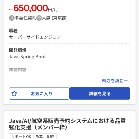
650,000
〜
円/月
準委任契約
大森 (東京都)
職種
サーバーサイドエンジニア
開発環境
Java, Spring Boot
業務内容
保険会社の顧客用MYページのクラウド移行PJ ※現在結合試験
続きを読む＋
工程で、障害分析改修を担当いただきたい。 【業務内容】 障
害リカバリ対応（原因調査～解決案提案～修正まで）
お気に入り
詳細を見る
必須スキル
・開発経験5年以上 ・Thymeleaf、Spring Bootを使用しての
業務経験 ・障害、バグの解析、修正までの経験
Java/AI/航空系販売予約システムにおける品質
PHPを用いたWebサービスの開発経験4年以上
強化支援（メンバー枠）
Laravelを用いた開発経験1年以上
リモートOK
急募
即日
エンジニア複数人のチームでの開発経験