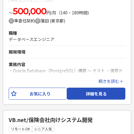
必須スキル
500,000
〜
円/月（140 ~ 180時間)
・C++の開発経験 ・基本設計の経験
準委任契約
蒲田 (東京都)
PHPを用いたWebサービスの開発経験4年以上
Laravelを用いた開発経験1年以上
職種
エンジニア複数人のチームでの開発経験
データベースエンジニア
開発環境
業務内容
・Oracle Database（PostgreSQL）構築 ～ テスト ・運用ド
キュメントの作成 ・QA対応、パッチ適用、その他付随作業
続きを読む＋
必須スキル
お気に入り
詳細を見る
・Windows, Linux, 商用UNIX(HP-UX, Solaris) ・Oracle
Database、シェルスクリプト
PHPを用いたWebサービスの開発経験4年以上
Laravelを用いた開発経験1年以上
VB.net/保険会社向けシステム開発
エンジニア複数人のチームでの開発経験
リモートOK
シニア人気