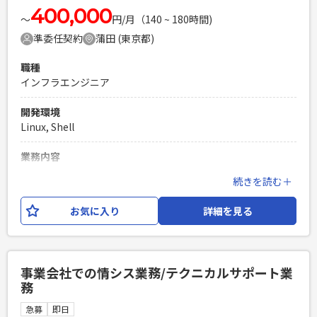
400,000
〜
円/月（140 ~ 180時間)
準委任契約
蒲田 (東京都)
職種
インフラエンジニア
開発環境
Linux, Shell
業務内容
lifekeeperを用いてクラスタリングシステムを構築しておりま
続きを読む＋
す。ある程度設計はできており、仕様書に準じて客先へシステ
ム導入する要員様を募集しております。
お気に入り
詳細を見る
必須スキル
・Linuxサーバー設計構築経験 ・Shellのご経験 ・クラスタリ
ングシステムの構築経験がある方
事業会社での情シス業務/テクニカルサポート業
PHPを用いたWebサービスの開発経験4年以上
務
Laravelを用いた開発経験1年以上
急募
即日
エンジニア複数人のチームでの開発経験