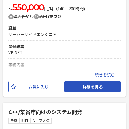
550,000
〜
円/月（140 ~ 200時間)
準委任契約
蒲田 (東京都)
職種
サーバーサイドエンジニア
開発環境
VB.NET
業務内容
保険システムの開発をお願いします。 現行を調査しながら、
続きを読む＋
既存システムの機能追加や改修をお願いいただく予定です。
また、数年に一度の大幅バージョンアップ（刷新）について
お気に入り
詳細を見る
もご担当いただく予定です。 ※今期の大幅バージョンアップ
予定はなし VB.net、T-SQL、SQL Server
必須スキル
C++/某省庁向けのシステム開発
・VB.net環境での設計開発経験 ・T-SQL環境での開発経験ま
たは知見 ・SQL Server環境での開発経験
急募
即日
シニア人気
PHPを用いたWebサービスの開発経験4年以上