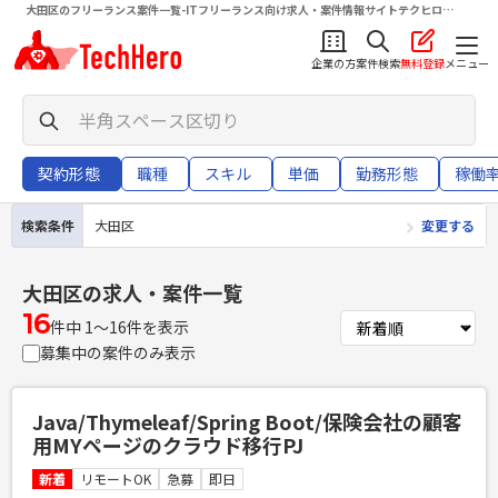
大田区のフリーランス案件一覧-ITフリーランス向け求人・案件情報サイトテクヒロ
（TechHero）
企業の方
案件検索
無料登録
メニュー
契約形態
職種
スキル
単価
勤務形態
稼働
検索条件
大田区
変更する
大田区
の求人・案件一覧
16
件中 1〜16件を表示
募集中の案件のみ表示
Java/Thymeleaf/Spring Boot/保険会社の顧客
用MYページのクラウド移行PJ
新着
リモートOK
急募
即日