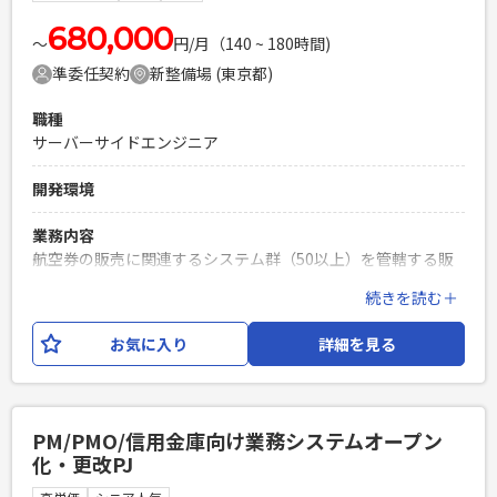
680,000
〜
円/月（140 ~ 180時間)
準委任契約
新整備場 (東京都)
職種
サーバーサイドエンジニア
開発環境
業務内容
航空券の販売に関連するシステム群（50以上）を管轄する販
売予約チームにて、開発者を募集します。 本チームは開発リ
続きを読む＋
ーダーが参画した初期から継続して支援しており、リリース実
績も多数あります。
お気に入り
詳細を見る
必須スキル
※Javaの開発経験があり、AI駆動開発（Github Copilot）の
経験のある方がマッチします！ ■経験可否を〇,△,×でご回答
PM/PMO/信用金庫向け業務システムオープン
ください ・JavaによるWebシステム開発経験 ・基本設計か
化・更改PJ
ら一貫して対応可能な方 ・顧客と会話しながら業務を進めら
れるコミュニケーション力 ・AI駆動開発のご経験 （キャッチ