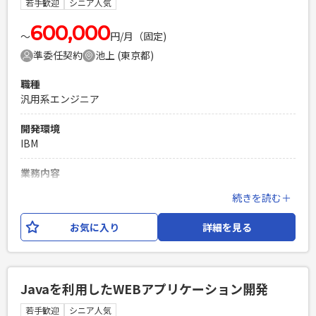
若手歓迎
シニア人気
600,000
〜
円/月（固定)
準委任契約
池上 (東京都)
職種
汎用系エンジニア
開発環境
IBM
業務内容
新センターに新規購入した機器を設置し、 現センターと同一
続きを読む＋
環境を構築する 現センターから新センターへ全Volumeを転送
する。
お気に入り
詳細を見る
必須スキル
z/OS全般のスキル保有者 CPU周りの設計経験者 IO作業経験者
PHPを用いたWebサービスの開発経験4年以上
Javaを利用したWEBアプリケーション開発
Laravelを用いた開発経験1年以上
若手歓迎
シニア人気
エンジニア複数人のチームでの開発経験