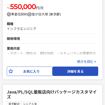
必須スキル
550,000
〜
円/月
・Linuxの実務経験 ・何かしらのシェルスクリプトの実行経験
準委任契約
雪が谷大塚 (東京都)
・設計書等のドキュメント作成
PHPを用いたWebサービスの開発経験4年以上
職種
Laravelを用いた開発経験1年以上
インフラエンジニア
エンジニア複数人のチームでの開発経験
開発環境
業務内容
・サポート（問合せ、資料作成） ・セキュリティ対策要件の
構成フォロー 情報保護業務として、共有データ暗号化、デー
続きを読む＋
タ漏洩防止、バックアップ等 システム運用業務として、ログ
収集/分析（製品選定、要件定義/設計）等をお願いします。
お気に入り
詳細を見る
必須スキル
・要件定義、基本設計等のご経験をお持ちの方。 ・インフラ
運用経験、ファイルサーバ運用のご経験をお持ちの方。 ・勤
Java/PL/SQL量販店向けパッケージカスタマイ
怠面、コミュニケーション面問題ない方。
ズ
PHPを用いたWebサービスの開発経験4年以上
若手歓迎
シニア人気
Laravelを用いた開発経験1年以上