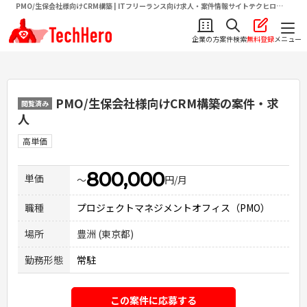
PMO/生保会社様向けCRM構築 | ITフリーランス向け求人・案件情報サイトテクヒロ
（TechHero）
企業の方
案件検索
無料登録
メニュー
PMO/生保会社様向けCRM構築
の案件・求
閲覧済み
人
高単価
800,000
単価
〜
円/月
職種
プロジェクトマネジメントオフィス（PMO）
場所
豊洲 (東京都)
勤務形態
常駐
この案件に応募する