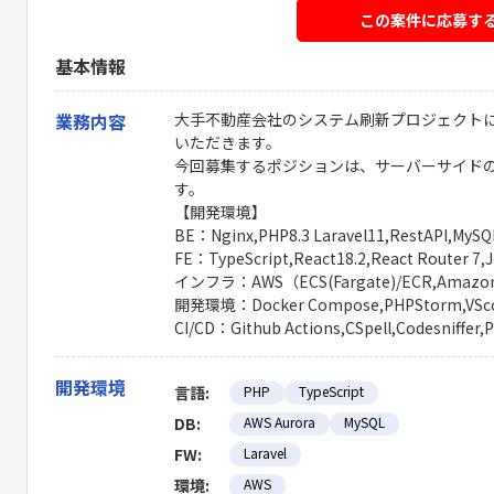
この案件に応募す
基本情報
業務内容
大手不動産会社のシステム刷新プロジェクト
いただきます。
今回募集するポジションは、サーバーサイド
す。
【開発環境】
BE：Nginx,PHP8.3 Laravel11,RestAPI,MySQL
FE：TypeScript,React18.2,React Router 7,J
インフラ：AWS（ECS(Fargate)/ECR,AmazonAur
開発環境：Docker Compose,PHPStorm,VSco
CI/CD：Github Actions,CSpell,Codesniffer,
開発環境
言語:
PHP
TypeScript
DB:
AWS Aurora
MySQL
FW:
Laravel
環境:
AWS