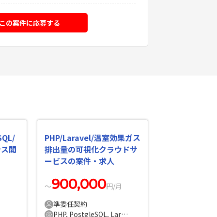
この案件に応募する
SQL/
PHP/Laravel/温室効果ガス
ンス開
排出量の可視化クラウドサ
ービスの案件・求人
900,000
〜
円/月
準委任契約
PHP, PostgleSQL, Laravel, AWS