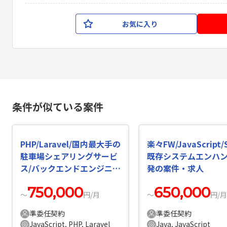
お気に入り
条件が似ている案件
PHP/Laravel/国内最大手の
楽々FW/JavaScript/
駐車場シェアリングサービ
既存システムエンハ
ス/バックエンドエンジニア
発の案件・求人
の案件・求人
750,000
650,000
〜
円/月
〜
円/月
準委任契約
準委任契約
JavaScript, PHP, Laravel
Java, JavaScript