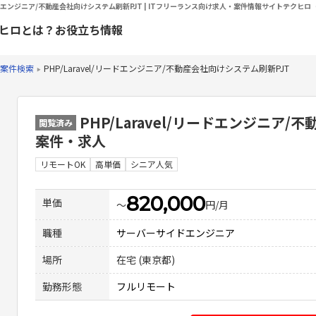
/リードエンジニア/不動産会社向けシステム刷新PJT | ITフリーランス向け求人・案件情報サイトテクヒロ（
ヒロとは？
お役立ち情報
案件検索
PHP/Laravel/リードエンジニア/不動産会社向けシステム刷新PJT
PHP/Laravel/リードエンジニア
閲覧済み
案件・求人
リモートOK
高単価
シニア人気
820,000
単価
〜
円/月
職種
サーバーサイドエンジニア
場所
在宅 (東京都)
勤務形態
フルリモート