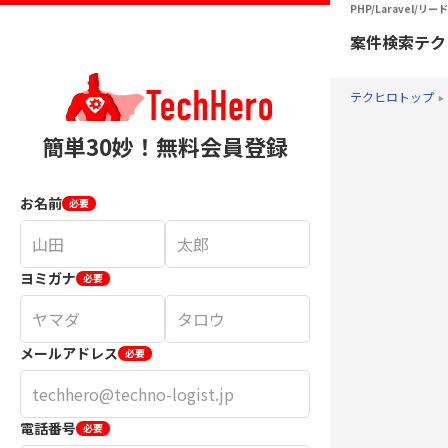
PHP/Laravel
案件検索
テク
テクヒロトップ
簡単30妙！無料会員登録
お名前
必要
ヨミガナ
必要
メールアドレス
必要
電話番号
必要