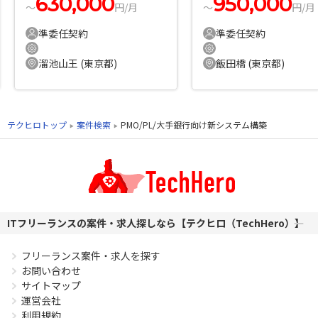
630,000
950,000
〜
円/月
〜
円/月
準委任契約
準委任契約
溜池山王 (東京都)
飯田橋 (東京都)
テクヒロトップ
案件検索
PMO/PL/大手銀行向け新システム構築
ITフリーランスの案件・求人探しなら【テクヒロ（TechHero）】
フリーランス案件・求人を探す
お問い合わせ
サイトマップ
運営会社
利用規約