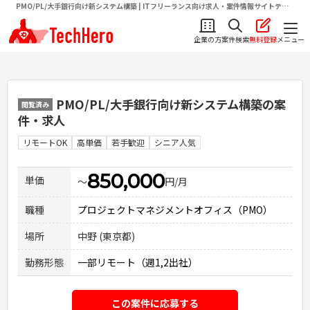
PMO/PL/大手銀行向け新システム構築 | ITフリーランス向け求人・案件情報サイトテク
ヒロ（TechHero）
企業の方
案件検索
無料登録
メニュー
PMO/PL/大手銀行向け新システム構築
の案
閲覧済み
件・求人
リモートOK
高単価
若手歓迎
シニア人気
850,000
単価
〜
円/月
職種
プロジェクトマネジメントオフィス（PMO）
場所
中野 (東京都)
勤務形態
一部リモート（週1,2出社）
この案件に応募する