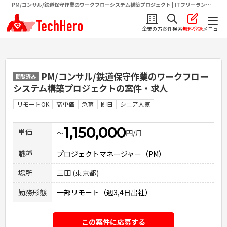
PM/コンサル/鉄道保守作業のワークフローシステム構築プロジェクト | ITフリーランス
向け求人・案件情報サイトテクヒロ（TechHero）
企業の方
案件検索
無料登録
メニュー
PM/コンサル/鉄道保守作業のワークフロー
閲覧済み
システム構築プロジェクト
の案件・求人
リモートOK
高単価
急募
即日
シニア人気
1,150,000
単価
〜
円/月
職種
プロジェクトマネージャー（PM）
場所
三田 (東京都)
勤務形態
一部リモート（週3,4日出社）
この案件に応募する