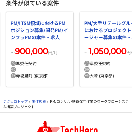
条件が似ている案件
PM/ITSM領域におけるPM
PM/大手リテールグル
ポジション募集/開発PM/イ
におけるプロジェクト
ンフラPMの案件・求人
ージャー募集の案件・
900,000
1,050,000
〜
円/月
〜
円
準委任契約
準委任契約
赤坂見附 (東京都)
大崎 (東京都)
テクヒロトップ
案件検索
PM/コンサル/鉄道保守作業のワークフローシステ
ム構築プロジェクト