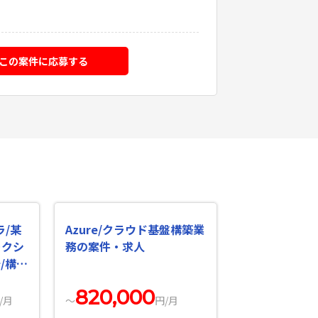
。
この案件に応募する
ラ/某
Azure/クラウド基盤構築業
ークシ
務の案件・求人
/構築
820,000
/月
〜
円/月