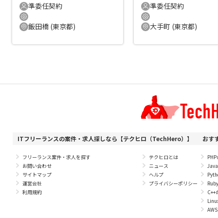
準委任契約
準委任契約
飯田橋 (東京都)
大手町 (東京都)
ITフリーランスの案件・求人探しなら【テクヒロ（TechHero）】
おす
フリーランス案件・求人を探す
テクヒロとは
PH
お問い合わせ
ニュース
Ja
サイトマップ
ヘルプ
Py
運営会社
プライバシーポリシー
Ru
利用規約
C+
Li
AW