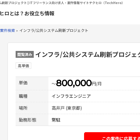
刷新プロジェクト | ITフリーランス向け求人・案件情報サイトテクヒロ（TechHero）
ヒロとは？
お役立ち情報
案件検索
インフラ/公共システム刷新プロジェクト
インフラ/公共システム刷新プロジェ
閲覧済み
高単価
800,000
単価
〜
円/月
職種
インフラエンジニア
場所
高井戸 (東京都)
勤務形態
常駐
この案件に応募す