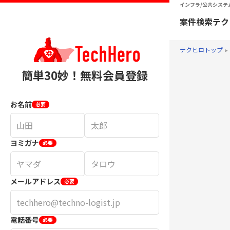
インフラ/公共システム
案件検索
テク
テクヒロトップ
簡単30妙！無料会員登録
お名前
必要
ヨミガナ
必要
メールアドレス
必要
電話番号
必要