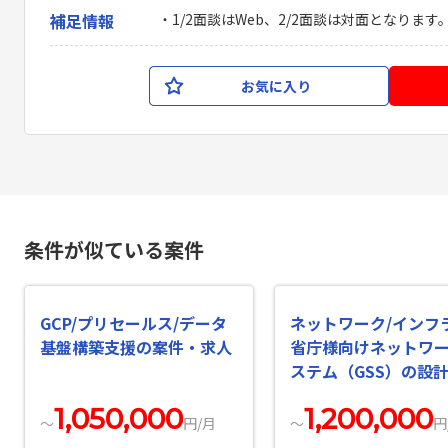
補足情報
・1/2面談はWeb、2/2面談は対面となります
お気に入り
条件が似ている案件
GCP/プリセールス/データ
ネットワーク/インフ
基盤構築支援の案件・求人
省庁様向けネットワ
ステム（GSS）の設計
の案件・求人
1,050,000
1,200,000
〜
円/月
〜
円