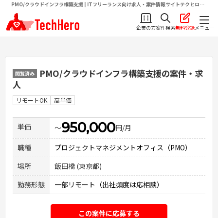
PMO/クラウドインフラ構築支援 | ITフリーランス向け求人・案件情報サイトテクヒロ
（TechHero）
企業の方
案件検索
無料登録
メニュー
PMO/クラウドインフラ構築支援
の案件・求
閲覧済み
人
リモートOK
高単価
950,000
単価
〜
円/月
職種
プロジェクトマネジメントオフィス（PMO）
場所
飯田橋 (東京都)
勤務形態
一部リモート（出社頻度は応相談）
この案件に応募する