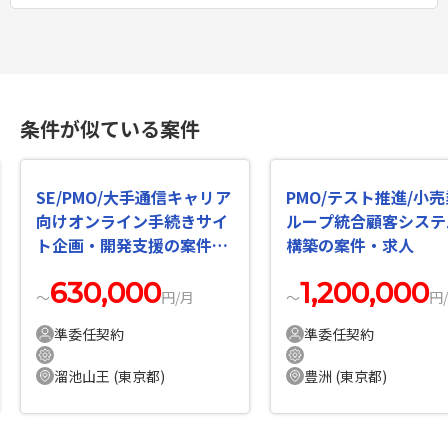
条件が似ている案件
SE/PMO/大手通信キャリア
PMO/テスト推進/小
向けオンライン手続きサイ
ループ統合顧客システ
ト企画・開発支援の案件・
構築の案件・求人
求人
630,000
1,200,000
〜
円/月
〜
円
準委任契約
準委任契約
溜池山王 (東京都)
豊洲 (東京都)