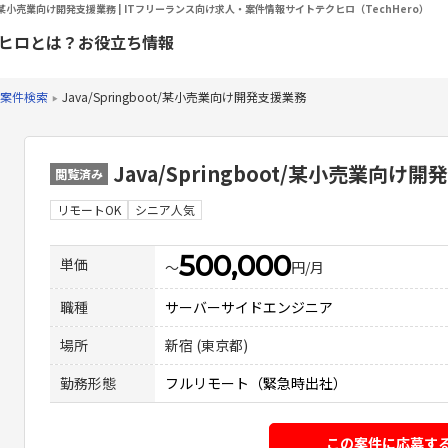
oot/某小売業向け開発支援業務 | ITフリーランス向け求人・案件情報サイトテクヒロ（TechHero）
ヒロとは？
お役立ち情報
案件検索
Java/Springboot/某小売業向け開発支援業務
Java/Springboot/某小売業向け
閲覧済み
リモートOK
シニア人気
500,000
単価
〜
円/月
職種
サーバーサイドエンジニア
場所
新宿 (東京都)
勤務形態
フルリモート（緊急時出社）
この案件に応募す