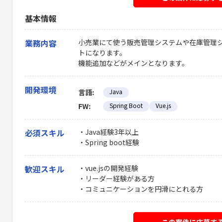
基本情報
業務内容
小売業にて使う販売管理システムや在庫管理
トになります。
機能追加などがメインとなります。
開発環境
言語:
Java
FW:
Spring Boot
Vue.js
必須スキル
・Java経験3年以上
・Spring boot経験
歓迎スキル
・vue.jsの開発経験
・リーダー経験がある方
・コミュニケーションを円滑にとれる方
この案件に応募す