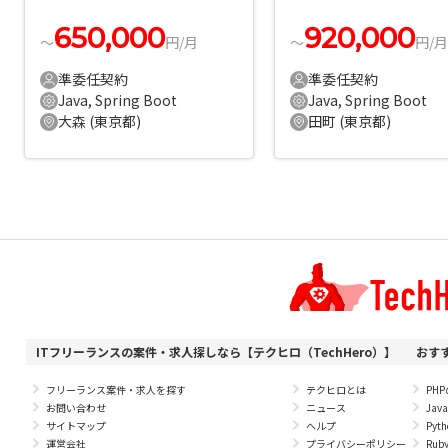
案件・求人
650,000
920,000
〜
円/月
〜
円/月
準委任契約
準委任契約
Java, Spring Boot
Java, Spring Boot
大森 (東京都)
田町 (東京都)
ITフリーランスの案件・求人探しなら【テクヒロ（TechHero）】
おす
フリーランス案件・求人を探す
テクヒロとは
PH
お問い合わせ
ニュース
Ja
サイトマップ
ヘルプ
Py
運営会社
プライバシーポリシー
Ru