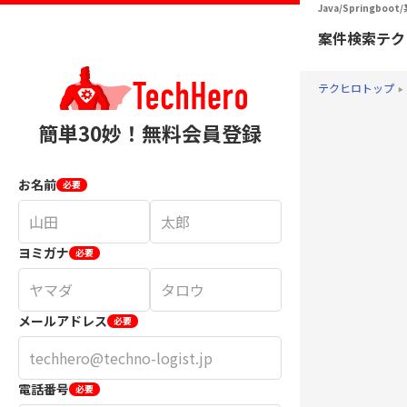
Java/Springb
案件検索
テク
テクヒロトップ
簡単30妙！無料会員登録
お名前
必要
ヨミガナ
必要
メールアドレス
必要
電話番号
必要