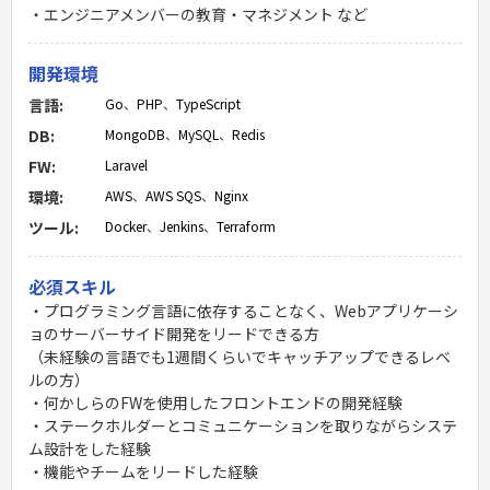
・エンジニアメンバーの教育・マネジメント など
開発環境
言語:
Go
、
PHP
、
TypeScript
DB:
MongoDB
、
MySQL
、
Redis
FW:
Laravel
環境:
AWS
、
AWS SQS
、
Nginx
ツール:
Docker
、
Jenkins
、
Terraform
必須スキル
・プログラミング言語に依存することなく、Webアプリケーシ
ョのサーバーサイド開発をリードできる方
（未経験の言語でも1週間くらいでキャッチアップできるレベ
ルの方）
・何かしらのFWを使用したフロントエンドの開発経験
・ステークホルダーとコミュニケーションを取りながらシステ
ム設計をした経験
・機能やチームをリードした経験