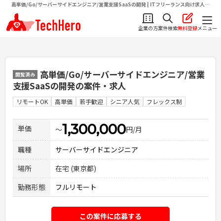
高単価/Go/サーバーサイドエンジニア/営業支援SaaSの開発 | ITフリーランス向け求人・
案件情報サイトテクヒロ（TechHero）
企業の方
案件検索
無料登録
メニュー
高単価/Go/サーバーサイドエンジニア/営業
閲覧済み
支援SaaSの開発
の案件・求人
リモートOK
高単価
若手歓迎
シニア人気
フレックス制
1,300,000
単価
〜
円/月
職種
サーバーサイドエンジニア
場所
在宅 (東京都)
勤務形態
フルリモート
この案件に応募する