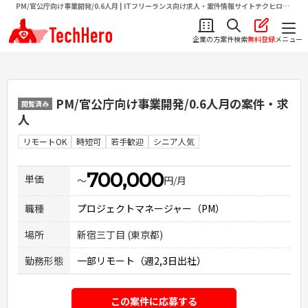
PM/官公庁向け事業開発/0.6人月 | ITフリーランス向け求人・案件情報サイトテクヒロ
（TechHero）
企業の方
案件検索
無料登録
メニュー
PM/官公庁向け事業開発/0.6人月
の案件・求
閲覧済み
人
リモートOK
時短可
若手歓迎
シニア人気
700,000
単価
〜
円/月
職種
プロジェクトマネージャー（PM）
場所
新宿三丁目 (東京都)
勤務形態
一部リモート（週2,3日出社）
この案件に応募する