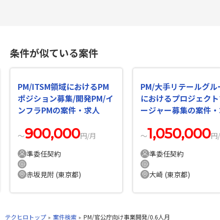
条件が似ている案件
PM/ITSM領域におけるPM
PM/大手リテールグル
ポジション募集/開発PM/イ
におけるプロジェクト
ンフラPMの案件・求人
ージャー募集の案件・
900,000
1,050,000
〜
円/月
〜
円
準委任契約
準委任契約
赤坂見附 (東京都)
大崎 (東京都)
テクヒロトップ
案件検索
PM/官公庁向け事業開発/0.6人月