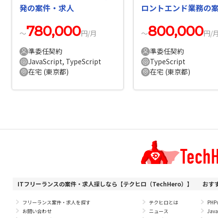
発の案件・求人
ロントエンド業務の
求人
780,000
800,000
〜
円/月
〜
円/
準委任契約
準委任契約
JavaScript, TypeScript
TypeScript
在宅 (東京都)
在宅 (東京都)
ITフリーランスの案件・求人探しなら【テクヒロ（TechHero）】
おす
フリーランス案件・求人を探す
テクヒロとは
PH
お問い合わせ
ニュース
Ja