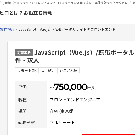
ue.js）/転職ポータルサイトのフロントエンド | ITフリーランス向け求人・案件情報サイトテクヒロ（Te
ヒロとは？
お役立ち情報
案件検索
JavaScript（Vue.js）/転職ポータルサイトのフロントエンド
JavaScript（Vue.js）/転職
閲覧済み
件・求人
リモートOK
若手歓迎
シニア人気
750,000
単価
〜
円/月
職種
フロントエンドエンジニア
場所
在宅 (東京都)
勤務形態
フルリモート