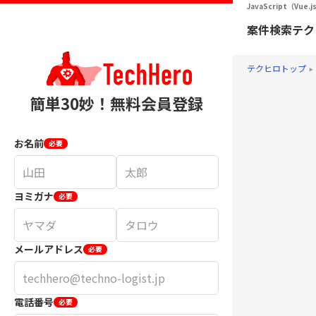
JavaScript（V
案件検索
テク
テクヒロトップ
簡単30妙！無料会員登録
お名前
必要
ヨミガナ
必要
メールアドレス
必要
電話番号
必要