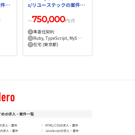
案件・
s/リユーステックの案件・
求人
750,000
月
〜
円/月
準委任契約
Ruby, TypeScript, MySQL, PostgleSQL, jQuery, Rails, AWS, WordPress
在宅 (東京都)
すめの求人・案件一覧
Pの求人・案件
HTML/CSSの求人・案件
vaの求人・案件
JavaScriptの求人・案件