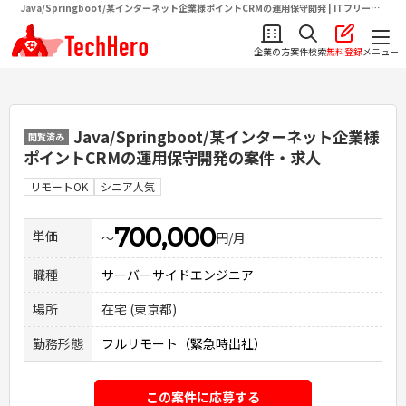
Java/Springboot/某インターネット企業様ポイントCRMの運用保守開発 | ITフリーラ
ンス向け求人・案件情報サイトテクヒロ（TechHero）
企業の方
案件検索
無料登録
メニュー
Java/Springboot/某インターネット企業様
閲覧済み
ポイントCRMの運用保守開発
の案件・求人
リモートOK
シニア人気
700,000
単価
〜
円/月
職種
サーバーサイドエンジニア
場所
在宅 (東京都)
勤務形態
フルリモート（緊急時出社）
この案件に応募する