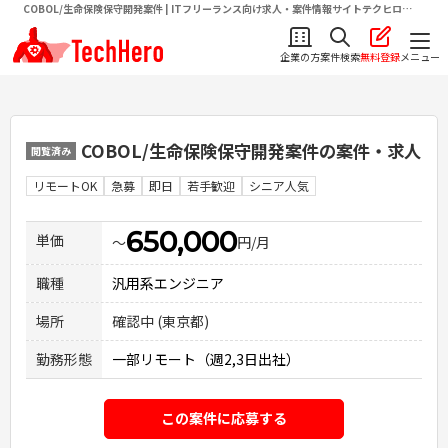
COBOL/生命保険保守開発案件 | ITフリーランス向け求人・案件情報サイトテクヒロ
（TechHero）
企業の方
案件検索
無料登録
メニュー
COBOL/生命保険保守開発案件
の案件・求人
閲覧済み
リモートOK
急募
即日
若手歓迎
シニア人気
650,000
単価
〜
円/月
職種
汎用系エンジニア
場所
確認中 (東京都)
勤務形態
一部リモート（週2,3日出社）
この案件に応募する