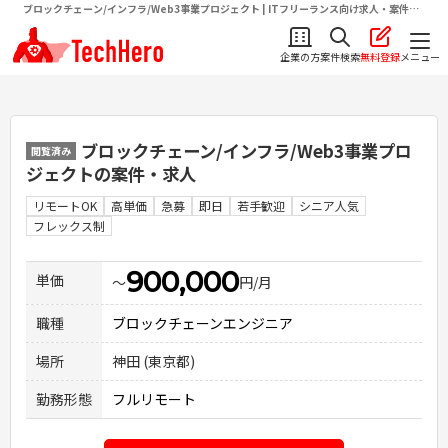
ブロックチェーン/インフラ/Web3事業プロジェクト | ITフリーランス向け求人・案件情
報サイトテクヒロ（TechHero）
企業の方
案件検索
無料登録
メニュー
ブロックチェーン/インフラ/Web3事業プロ
閲覧済み
ジェクト
の案件・求人
リモートOK
高単価
急募
即日
若手歓迎
シニア人気
フレックス制
900,000
単価
〜
円/月
職種
ブロックチェーンエンジニア
場所
神田 (東京都)
勤務形態
フルリモート