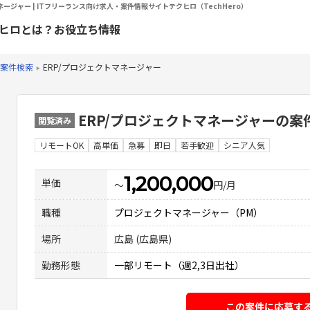
ネージャー | ITフリーランス向け求人・案件情報サイトテクヒロ（TechHero）
ヒロとは？
お役立ち情報
案件検索
ERP/プロジェクトマネージャー
ERP/プロジェクトマネージャー
の案
閲覧済み
リモートOK
高単価
急募
即日
若手歓迎
シニア人気
1,200,000
単価
〜
円/月
職種
プロジェクトマネージャー（PM）
場所
広島 (広島県)
勤務形態
一部リモート（週2,3日出社）
この案件に応募す