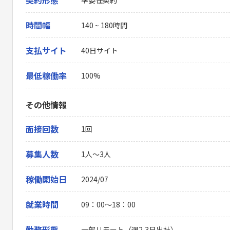
契約形態
時間幅
140 ~ 180時間
支払サイト
40日サイト
最低稼働率
100%
その他情報
面接回数
1回
募集人数
1人～3人
稼働開始日
2024/07
就業時間
09：00〜18：00
勤務形態
一部リモート（週2,3日出社）