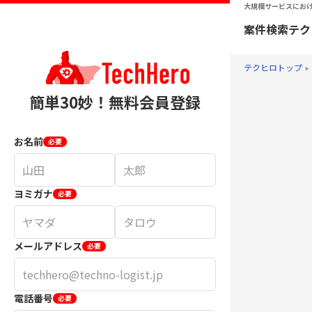
大規模サービスにおけ
案件検索
テク
テクヒロトップ
簡単30妙！無料会員登録
お名前
必要
ヨミガナ
必要
メールアドレス
必要
電話番号
必要