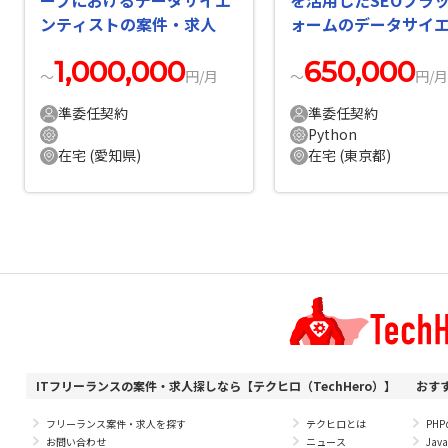
ープにおけるデータサイエ
を活用したSEOプラ
ンティストの案件・求人
ォームのデータサイ
ィストの案件・求人
1,000,000
650,000
〜
円/月
〜
円/月
準委任契約
準委任契約
Python
在宅 (愛知県)
在宅 (東京都)
ITフリーランスの案件・求人探しなら【テクヒロ（TechHero）】
おす
フリーランス案件・求人を探す
テクヒロとは
PH
お問い合わせ
ニュース
Ja