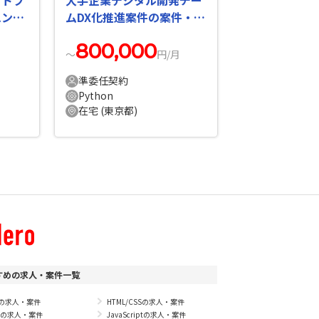
ットフ
大手企業デジタル開発チー
エンテ
ムDX化推進案件の案件・求
人
800,000
〜
円/月
準委任契約
Python
在宅 (東京都)
すめの求人・案件一覧
Pの求人・案件
HTML/CSSの求人・案件
vaの求人・案件
JavaScriptの求人・案件