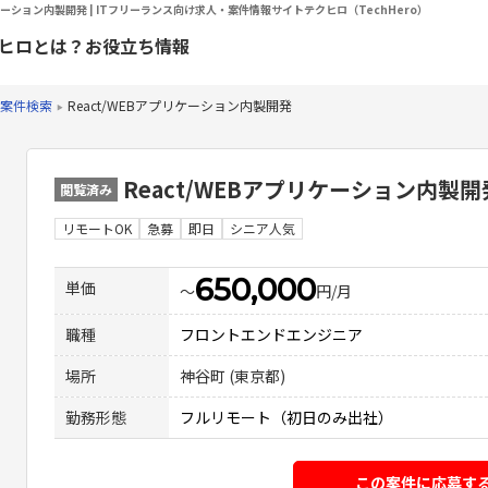
リケーション内製開発 | ITフリーランス向け求人・案件情報サイトテクヒロ（TechHero）
ヒロとは？
お役立ち情報
案件検索
React/WEBアプリケーション内製開発
React/WEBアプリケーション内製開
閲覧済み
リモートOK
急募
即日
シニア人気
650,000
単価
〜
円/月
職種
フロントエンドエンジニア
場所
神谷町 (東京都)
勤務形態
フルリモート（初日のみ出社）
この案件に応募す