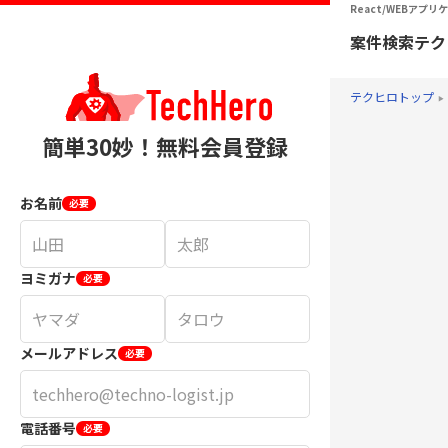
React/WEBアプ
案件検索
テク
テクヒロトップ
簡単30妙！無料会員登録
お名前
必要
ヨミガナ
必要
メールアドレス
必要
電話番号
必要