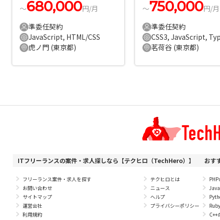
680,000
750,000
〜
円/月
〜
円/月
準委任契約
準委任契約
JavaScript, HTML/CSS
虎ノ門 (東京都)
茗荷谷 (東京都)
ITフリーランスの案件・求人探しなら【テクヒロ（TechHero）】
おす
フリーランス案件・求人を探す
テクヒロとは
PH
お問い合わせ
ニュース
Ja
サイトマップ
ヘルプ
Py
運営会社
プライバシーポリシー
Ru
利用規約
C+