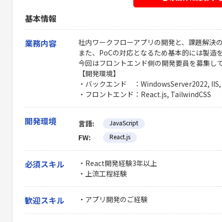
基本情報
業務内容
社内ワークフローアプリの開発と、課題解決
また、PoCの対応となるため基本的には製造
今回はフロントエンド側の開発要員を募集し
【開発環境】
・バックエンド ：WindowsServer2022, IIS, P
・フロントエンド：React.js, TailwindCSS
開発環境
言語:
JavaScript
FW:
React.js
必須スキル
・React開発経験3年以上
・上流工程経験
歓迎スキル
・アプリ開発のご経験