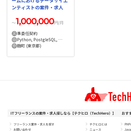
ームにおけるデータサイエ
ンティストの案件・求人
1,000,000
〜
円/月
準委任契約
Python, PostgleSQL, AWS
麹町 (東京都)
ITフリーランスの案件・求人探しなら【テクヒロ（TechHero）】
おす
フリーランス案件・求人を探す
テクヒロとは
PH
お問い合わせ
ニュース
Ja