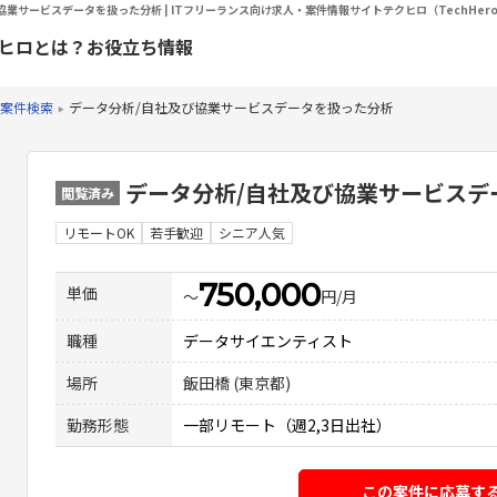
協業サービスデータを扱った分析 | ITフリーランス向け求人・案件情報サイトテクヒロ（TechHer
ヒロとは？
お役立ち情報
案件検索
データ分析/自社及び協業サービスデータを扱った分析
データ分析/自社及び協業サービスデ
閲覧済み
リモートOK
若手歓迎
シニア人気
750,000
単価
〜
円/月
職種
データサイエンティスト
場所
飯田橋 (東京都)
勤務形態
一部リモート（週2,3日出社）
この案件に応募す