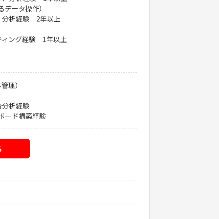
よるデータ操作）
分析経験 2年以上
）
ィング経験 1年以上
ル管理）
合分析経験
ュボード構築経験
る