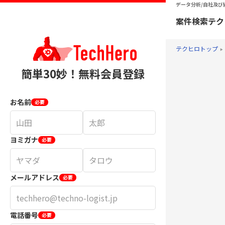
データ分析/自社及び
案件検索
テク
テクヒロトップ
簡単30妙！無料会員登録
お名前
必要
ヨミガナ
必要
メールアドレス
必要
電話番号
必要