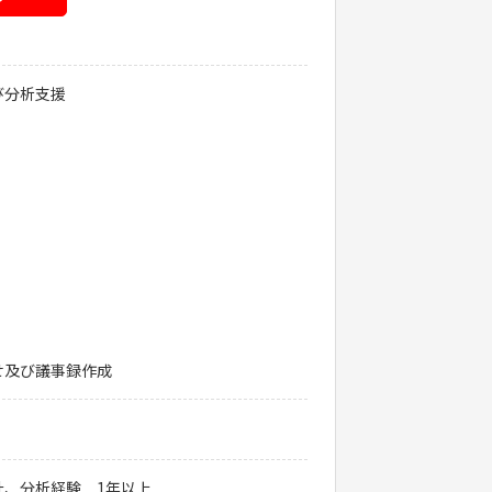
び分析支援
せ及び議事録作成
、分析経験 1年以上