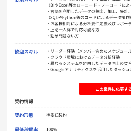
（BIやExcel等のローコード・ノーコードに
・言語を利用したデータの抽出、加工、集計、
（SQLやPython等のコードによるデータ操作
・お客様相対による分析要件定義及びレポーテ
・上記一人称で対応可能な方
・勤怠問題ない方
歓迎スキル
・リーダー経験（メンバー含めたスケジュー
・クラウド環境におけるデータ分析経験
・異なるシステムを経由したデータ同士の突
・Googleアナリティクスを活用したダッシ
この案件に応募す
契約情報
契約形態
準委任契約
最低稼働率
100%