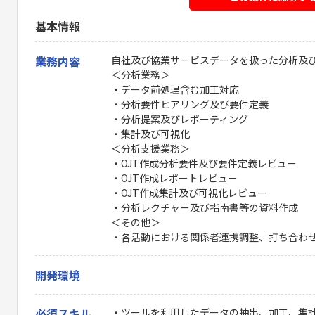
基本情報
業務内容
自社及び協業サービスデータを扱った分析及
＜分析業務＞
・データ前処理含む加工対応
・分析要件ヒアリング及び要件定義
・分析提案及びレポーティング
・集計及び可視化
＜分析支援業務＞
・OJT作成分析要件及び要件定義レビュー
・OJT作成レポートレビュー
・OJT作成集計及び可視化レビュー
・分析レクチャー及び指南書等の資料作成
＜その他＞
・各活動における関係者連携調整、打ち合わ
開発環境
必須スキル
・ツールを利用したデータの抽出、加工、集計