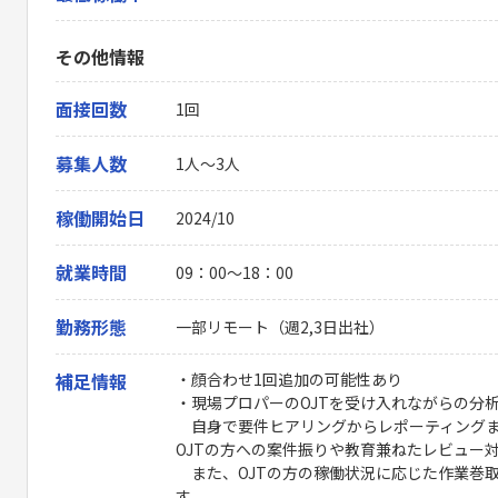
その他情報
面接回数
1回
募集人数
1人～3人
稼働開始日
2024/10
就業時間
09：00〜18：00
勤務形態
一部リモート（週2,3日出社）
補足情報
・顔合わせ1回追加の可能性あり
・現場プロパーのOJTを受け入れながらの分
自身で要件ヒアリングからレポーティングま
OJTの方への案件振りや教育兼ねたレビュー
また、OJTの方の稼働状況に応じた作業巻
す。