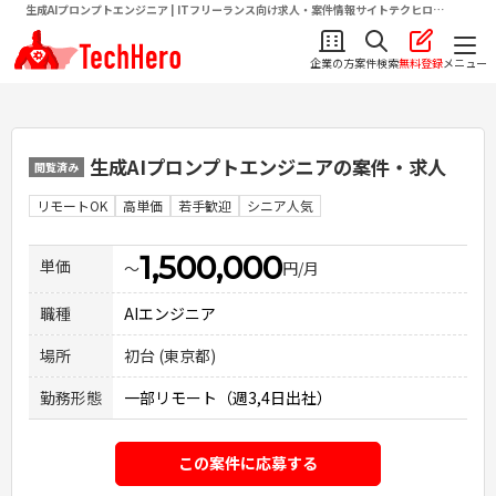
生成AIプロンプトエンジニア | ITフリーランス向け求人・案件情報サイトテクヒロ
（TechHero）
企業の方
案件検索
無料登録
メニュー
生成AIプロンプトエンジニア
の案件・求人
閲覧済み
リモートOK
高単価
若手歓迎
シニア人気
1,500,000
単価
〜
円/月
職種
AIエンジニア
場所
初台 (東京都)
勤務形態
一部リモート（週3,4日出社）
この案件に応募する