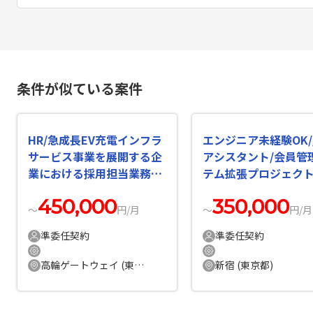
条件が似ている案件
HR/急成長EV充電インフラ
エンジニア未経験OK/
サービス事業を展開する企
アシスタント/会員管
業における採用担当業務の
テム拡張プロジェク
案件・求人
件・求人
450,000
350,000
〜
円/月
〜
円/月
準委任契約
準委任契約
高輪ゲートウェイ (東京都)
新宿 (東京都)