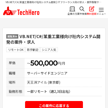
VB.NET/C#/某重工業様向け社内システム開発 | ITフリーランス向け求人・案件情報サイ
トテクヒロ（TechHero）
企業の方
案件検索
無料登録
メニュー
VB.NET/C#/某重工業様向け社内システム開
閲覧済み
発
の案件・求人
リモートOK
若手歓迎
シニア人気
500,000
単価
〜
円/月
職種
サーバーサイドエンジニア
場所
天王洲アイル (東京都)
勤務形態
一部リモート（週2,3日出社）
この案件に応募する