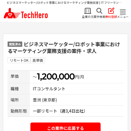
ビジネスマーケッター/ロボット事業におけるマーケティング業務支援 | ITフリーランス
向け求人・案件情報サイトテクヒロ（TechHero）
企業の方
案件検索
無料登録
メニュー
ビジネスマーケッター/ロボット事業におけ
閲覧済み
るマーケティング業務支援
の案件・求人
リモートOK
高単価
1,200,000
単価
〜
円/月
職種
ITコンサルタント
場所
豊洲 (東京都)
勤務形態
一部リモート（週3,4日出社）
この案件に応募する