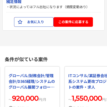
補足情報
・状況によってはフル出社になります（頻度変動あり）
お気に入り
この案件に応募する
条件が似ている案件
グローバル/財務会計/管理
ITコンサル/某証券会
会計/D365経理/システムの
系システム更改プロジ
グローバル展開フォローの
トの案件・求人
案件・求人
920,000
1,550,000
〜
円/月
〜
円