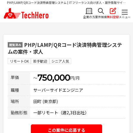
PHP/LAMP/QRコード決済特典管理システム | ITフリーランス向け求人・案件情報サイト
テクヒロ（TechHero）
企業の方
案件検索
無料登録
メニュー
PHP/LAMP/QRコード決済特典管理システ
閲覧済み
ム
の案件・求人
リモートOK
若手歓迎
シニア人気
750,000
単価
〜
円/月
職種
サーバーサイドエンジニア
場所
田町 (東京都)
勤務形態
一部リモート（週2,3日出社）
この案件に応募する