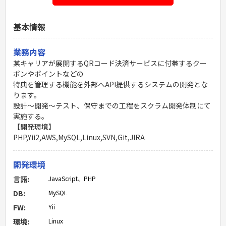
基本情報
業務内容
某キャリアが展開するQRコード決済サービスに付帯するクー
ポンやポイントなどの
特典を管理する機能を外部へAPI提供するシステムの開発とな
ります。
設計～開発～テスト、保守までの工程をスクラム開発体制にて
実施する。
【開発環境】
PHP,Yii2,AWS,MySQL,Linux,SVN,Git,JIRA
開発環境
言語:
JavaScript
、
PHP
DB:
MySQL
FW:
Yii
環境:
Linux