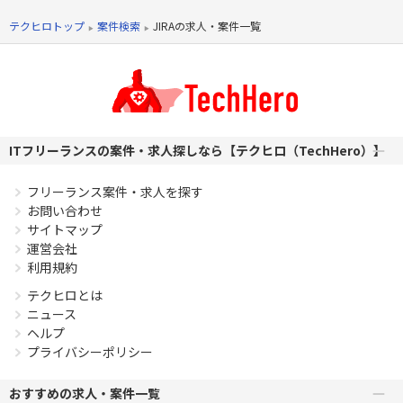
ションがとれる方 ・現場独自のツールのキャッチアップが苦
でない方 ・プロジェクトや改善タスクの管理経験 ・英語に抵
テクヒロトップ
案件検索
JIRAの求人・案件一覧
抗がない方(会話や読み書きは必須ではないです)
PHPを用いたWebサービスの開発経験4年以上
Laravelを用いた開発経験1年以上
エンジニア複数人のチームでの開発経験
ITフリーランスの案件・求人探しなら【テクヒロ（TechHero）】
フリーランス案件・求人を探す
お問い合わせ
サイトマップ
運営会社
利用規約
テクヒロとは
ニュース
ヘルプ
プライバシーポリシー
おすすめの求人・案件一覧