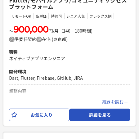
Flutter/モバイルアプリ/コミュニティサクセス
合テスト（上流工程）の実施 ・詳細設計～開発～単体試験、
プラットフォーム
結合試験（下流工程）の実施 【開発環境】
PHP,Java,Yii2,AWS,MySQL,Linux,SVN,Git,JIRA
リモートOK
高単価
時短可
シニア人気
フレックス制
必須スキル
900,000
〜
円/月（140 ~ 180時間)
・LAMP環境での開発経験が2年以上 ・HTML/CSS/JavaScript
準委任契約
在宅 (東京都)
の基本的な知識を有すること ・総合テストの試験項目作成・
実施経験を有すること ・詳細設計以降を1人称で対応可能な方
職種
PHPを用いたWebサービスの開発経験4年以上
ネイティブアプリエンジニア
Laravelを用いた開発経験1年以上
エンジニア複数人のチームでの開発経験
開発環境
Dart, Flutter, Firebase, GitHub, JIRA
業務内容
コミュニティサクセスプラットフォームの開発において、モバ
続きを読む＋
イルアプリエンジニアとして 以下のような業務をご担当いた
だきます。 【想定される業務内容】 ・Flutterを使用した新機
お気に入り
詳細を見る
能の開発 ・UI/UXを重視したインターフェースの実装 ・アプ
リのパフォーマンス改善 ・運用上の手動作業の自動化 【開発
環境】 開発言語：Dart フレームワーク：Flutter ソースコー
ド管理：GitHub プロジェクト管理：Jira 情報共有ツール：