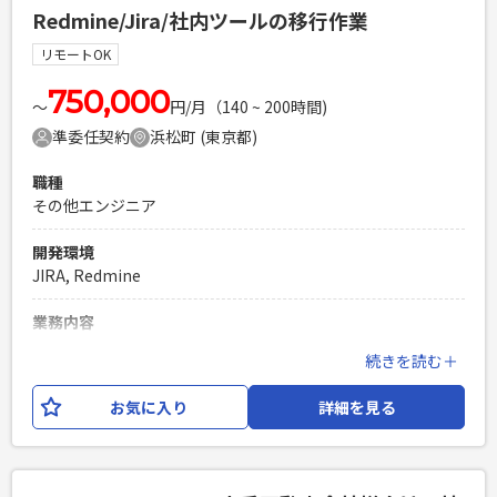
貢献していただきます。 【想定される業務内容】 ・機能開
Redmine/Jira/社内ツールの移行作業
発、コードレビュー、テスト、リリースといった一連の開発
プロセスへの主体的な参加 ・新規機能開発および既存機能の
リモートOK
改善・運用を担当 ・WebアプリケーションのUI/UX設計およ
び実装 ・コードレビューおよび品質管理を通じて開発チーム
750,000
〜
円/月（140 ~ 200時間)
をサポート ・技術的負債や仕様漏れを特定し、プロダクトの
準委任契約
浜松町 (東京都)
品質向上に貢献 【開発環境】 フロントエンド：
TypeScript,Next.js,React バックエンド：
職種
TypeScript,Express インフラ・DB：GCP,MySQL アプリ：
その他エンジニア
Flutter,Dart その他：
Cypress,Jest,Git,Jira,Firebase,Terraform 他
開発環境
JIRA, Redmine
必須スキル
・TypeScript,React,Next.jsを使用した、Webアプリケーショ
業務内容
ンのフロントエンドの開発経験（4,5年以上） ・TypeScriptを
顧客がコミュニケーションツールとして使用してるJiraを
使用したバックエンドの開発経験（NestJS,Express） ・Git
続きを読む＋
Redmineに移行する。 ・現行環境(Jira)調査、機能要件定
を利用したチーム開発経験
義、基本設計 ・新環境(Redmine)構築（環境構築、機能追
お気に入り
詳細を見る
PHPを用いたWebサービスの開発経験4年以上
加、データ入力、等） ・データ移行対応 ・各種ドキュメ
Laravelを用いた開発経験1年以上
ント作成（設計書、試験項目書、利用手順書、等）
エンジニア複数人のチームでの開発経験
必須スキル