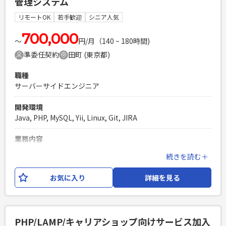
管理システム
インフラ：Google Cloud DB：PostgreSQL ツール：
Jira,GitHub,NotionSlack その他：Recharts.js, Drizzle
リモートOK
若手歓迎
シニア人気
必須スキル
700,000
〜
円/月（140 ~ 180時間)
・Next.js(App Router), TypeScriptを使ったWebアプリケー
準委任契約
田町 (東京都)
ション開発の経験 ・Gitを利用したチーム開発の経験 ・自動テ
ストの作成・運用の経験 ・作成されたPRD（プロダクト要件
職種
ドキュメント）を元にしたフロントエンド実装の経験 ・UI/UX
サーバーサイドエンジニア
の基本的な知識（ユーザーフロー、情報設計など）
PHPを用いたWebサービスの開発経験4年以上
開発環境
Laravelを用いた開発経験1年以上
Java, PHP, MySQL, Yii, Linux, Git, JIRA
エンジニア複数人のチームでの開発経験
業務内容
某キャリアショップ向けサービス加入管理システムの開発。
続きを読む＋
キャリアショップでの端末契約と同時に行われる付加サービス
の加入／退会の受け付け、 各種付加サービスを管理するバッ
お気に入り
詳細を見る
クエンドシステムへオーダーを発行するシステム。 その他、
運用管理者向けの管理機能（画面）もあり。 【対応業務】 ・
上記システムにおけるOS/ミドルウェアバージョンアップ開発
業務 ・基本設計（バージョンアップにおける影響調査）、総
PHP/LAMP/キャリアショップ向けサービス加入
合テスト（上流工程）の実施 ・詳細設計～開発～単体試験、