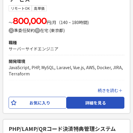
ケーション改善、技術的負債の解消を通じ、開発プロジェク
トの生産性や プロダクトのスケーラビリティ向上に貢献し
リモートOK
高単価
ていただきます。 ・OCRやLLMなどを活用した機能開発に取
り組むとともに、新規サービスの追加も計画しており、 プ
800,000
〜
円/月（140 ~ 180時間)
ロダクトのさらなる価値向上を実現していただきます。 【開
準委任契約
在宅 (東京都)
発環境 ※一部抜粋】 Kotlin,Jetpack Compose,Dagger
Hilt,Kotlin Coroutines,Kotest,GitHub,Slack,JIRA,Notion
職種
サーバーサイドエンジニア
必須スキル
・チーム開発の実務経験 ・Kotlinを用いたAndroidアプリケ
開発環境
ーション開発・運用の実務経験 ・Jetpack Compose,Dagger
JavaScript, PHP, MySQL, Laravel, Vue.js, AWS, Docker, JIRA,
Hilt,Kotlin Coroutinesなど、主要なライブラリやフレームワ
Terraform
ークに関する知識
PHPを用いたWebサービスの開発経験4年以上
業務内容
続きを読む＋
Laravelを用いた開発経験1年以上
介護士マッチングサービスの新規機能開発、機能改善をして
エンジニア複数人のチームでの開発経験
いただける方を求めております。 バックエンドの開発がメイ
お気に入り
詳細を見る
ンにはなりますが、フロントエンド、クラウドもご対応いた
だく事もございます。 開発は、2週間スプリントのスクラム開
発となります。
PHP/LAMP/QRコード決済特典管理システム
必須スキル