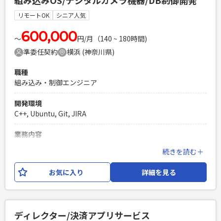
組み込みOS/デジタルカメラ機器/DB制御開発
ションをとりながら開発を進めていただきます。
リモートOK
シニア人気
必須スキル
・モバイルアプリ開発経験(2年以上) ・上流工程からのシステ
600,000
〜
円/月（140 ~ 180時間)
ム開発経験 （要求整理、基本設計、画面設計の作成経験）
準委任契約
横浜 (神奈川県)
PHPを用いたWebサービスの開発経験4年以上
Laravelを用いた開発経験1年以上
職種
エンジニア複数人のチームでの開発経験
組み込み・制御エンジニア
開発環境
C++, Ubuntu, Git, JIRA
業務内容
デジタルカメラ機器向けの静止画記録再生制御と、データベ
続きを読む＋
ース機能開発における SW設計・実装・評価をメインに行なっ
ていただきます。 言語はC++を使用いたします。
お気に入り
詳細を見る
必須スキル
・組込みOSを用いた開発経験(3年以上) ・C++言語での開発経
験(3年以上) ・Ubuntu(Linux)環境での開発経験 ・能動的に行
ディレクター/決済アプリサービス
動できる方