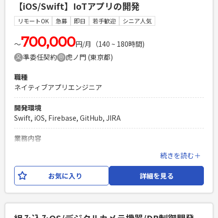
【iOS/Swift】IoTアプリの開発
必須スキル
リモートOK
急募
即日
若手歓迎
シニア人気
・Java開発経験3年以上 (うちJava1.8or1.8以上での開発経験1
年以上) ・Spring Bootの実務経験6ヶ月以上 ・Vue.jsの実務経
700,000
〜
円/月（140 ~ 180時間)
験1案件以上 ・Javaの基本設計経験1案件以上 ・ORマッパー
準委任契約
虎ノ門 (東京都)
の実務経験(Hibernate,MyBatis,iBatis など) ・研修期間除く
業界経験5年以上
職種
PHPを用いたWebサービスの開発経験4年以上
ネイティブアプリエンジニア
Laravelを用いた開発経験1年以上
エンジニア複数人のチームでの開発経験
開発環境
Swift, iOS, Firebase, GitHub, JIRA
業務内容
ハンディキャップを持った方向けの、歩行支援ナビゲーショ
続きを読む＋
ンiOSアプリの開発をご担当いただきます。 ・要求分析・要件
定義・設計・開発・検証・運用 ・ユーザIFであるGUI/UXの開
お気に入り
詳細を見る
発 ・その他新規機能の開発 iOSの開発は3名体制で、他のメン
バーと協働して開発を進めていただきます。 アジャイルの2週
間スプリントで実装を進めており、社内の開発チームやビジ
ネスチームのメンバとスピード感をもって密にコミュニケー