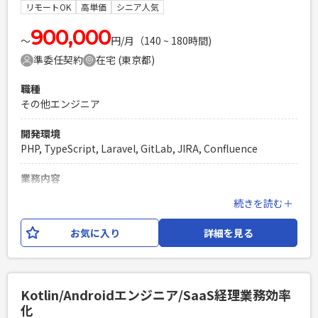
発ツール等：Github,Slack,Zoom,Jira,Confluence,VScode
リモートOK
高単価
シニア人気
等 設計思想：クリーンアーキテクチャ、DDD AIツール：
Github copilot,Claude Code等
900,000
〜
円/月（140 ~ 180時間)
準委任契約
在宅 (東京都)
必須スキル
・Kotlinの実務経験（できれば2年以上） ・Thymeleaf経験
職種
（1年以上） ・Next.jsやVue.jsなどのFWを使用したフロント
その他エンジニア
エンドの開発経験（半年以上） ・SQLを用いたデータベース
操作の実務経験 ・DDDやクリーンアーキテクチャーなどのソ
開発環境
フトウェア設計パターンを活用した開発経験（1年以上） ・
PHP, TypeScript, Laravel, GitLab, JIRA, Confluence
AWSを利用した開発経験（1年以上） ・AIコーディングエージ
ェントの利用経験
業務内容
PHPを用いたWebサービスの開発経験4年以上
人材派遣会社向けに、スタッフや案件の管理をする業務シス
続きを読む＋
Laravelを用いた開発経験1年以上
テムをWebアプリケーション化する プロジェクトにおいて、
エンジニア複数人のチームでの開発経験
エンジニアリーダーを募集いたします。 開発既存メンバーが
お気に入り
詳細を見る
経験が浅いため、プログラムや開発の見本になり、且つリー
ダーもできる方を探しています。 【業務内容】 ・要件定義、
設計 ・開発、開発支援、コードレビュー ・テスト設計、テス
ト支援 ・進捗管理
Kotlin/Androidエンジニア/SaaS経理業務効率
化
必須スキル