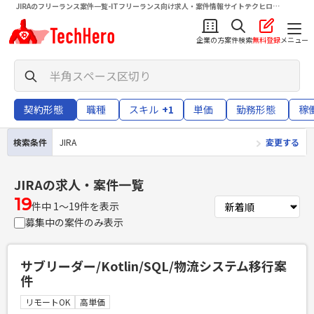
JIRAのフリーランス案件一覧-ITフリーランス向け求人・案件情報サイトテクヒロ
（TechHero）
企業の方
案件検索
無料登録
メニュー
契約形態
職種
スキル
+1
単価
勤務形態
稼
検索条件
JIRA
変更する
JIRA
の求人・案件一覧
19
件中 1〜19件を表示
募集中の案件のみ表示
サブリーダー/Kotlin/SQL/物流システム移行案
件
リモートOK
高単価