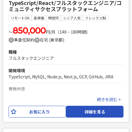
TypeScript/React/フルスタックエンジニア/コ
Notion / Slack その他：Firebase / GitHub Copilot / GitHub
ミュニティサクセスプラットフォーム
Actions ※月に1～2回程度実施される、仕様説明会（PdMか
らの情報共有）へのご参加をお願いいたします。
リモートOK
高単価
時短可
シニア人気
フレックス制
必須スキル
850,000
〜
円/月（140 ~ 180時間)
・Flutterを用いたアプリケーションの設計・開発経験がある
準委任契約
在宅 (東京都)
方 ・チームでの開発経験があり、円滑なコミュニケーション
ができる方
職種
PHPを用いたWebサービスの開発経験4年以上
フルスタックエンジニア
Laravelを用いた開発経験1年以上
エンジニア複数人のチームでの開発経験
開発環境
TypeScript, MySQL, Node.js, Next.js, GCP, GitHub, JIRA
業務内容
コミュニティサクセスプラットフォームの開発において、
続きを読む＋
Webアプリケーショエンジニアとして フロントエンドからバ
ックエンドまでを包括的にご担当いただきます。 開発ロード
お気に入り
詳細を見る
マップに基づいた機能実装を中心に、ユーザーインターフェ
ースの設計や改善にも携わっていただきます。 また、プロダ
クトの技術的負債の解消や、プロダクト全体の品質向上にも