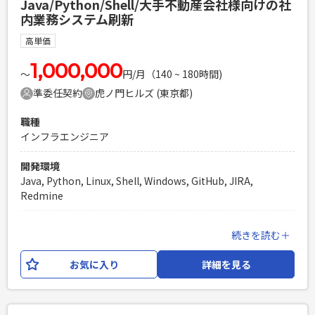
Java/Python/Shell/大手不動産会社様向けの社
・システム移行設計経験（1年以上） ・システム開発経験
内業務システム刷新
（1年以上） ・1人称で仕様理解、開発等が進められる ・
チーム内メンバとのコミュニケーションが取れる
高単価
PHPを用いたWebサービスの開発経験4年以上
1,000,000
Laravelを用いた開発経験1年以上
〜
円/月（140 ~ 180時間)
エンジニア複数人のチームでの開発経験
準委任契約
虎ノ門ヒルズ (東京都)
職種
インフラエンジニア
開発環境
Java, Python, Linux, Shell, Windows, GitHub, JIRA,
Redmine
業務内容
続きを読む＋
大手不動産会社様向けの社内業務システムが、AWSのサーバ
レスアーキテクチャで構成されたシステムとなっており、 そ
お気に入り
詳細を見る
ちらをAWS CDKにて開発していただきます。 【開発言語】
Java,Python,Shell等 【現場環境】AWS,AWS
CDK,Linux,Windows
Java,Python,Shell,GitHub,JIRA,Redmine 【作業工程】各種