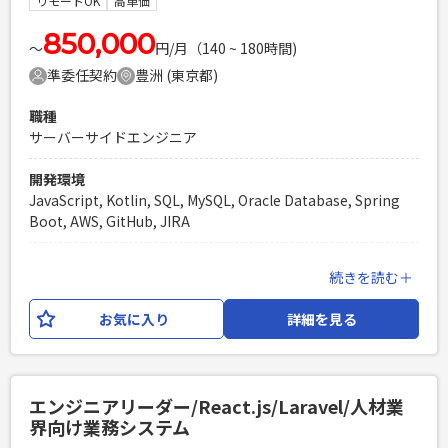
リモートOK
高単価
必須スキル
850,000
〜
円/月（140 ~ 180時間)
・1人称でユーザーとコミュニケーションをとり設計を推進で
準委任契約
豊洲 (東京都)
きる方 ・Kotlinの実務経験 ・Thymeleaf経験（1年以上） ・
SQLを用いたデータベース操作の実務経験 ・DDDやクリーン
職種
アーキテクチャーなどのソフトウェア設計パターンを活用した
サーバーサイドエンジニア
開発経験（1年以上） ・AWSを利用した開発経験（1年以上）
PHPを用いたWebサービスの開発経験4年以上
開発環境
Laravelを用いた開発経験1年以上
JavaScript, Kotlin, SQL, MySQL, Oracle Database, Spring
エンジニア複数人のチームでの開発経験
Boot, AWS, GitHub, JIRA
業務内容
続きを読む＋
輸配送システムの保守開発を中心としたWeb開発案件です。
サーバーサイドからフロントエンドまで、フルスタックでご
お気に入り
詳細を見る
対応いただきます。 開発工程は、設計からテストまで一連の
プロセスをご担当いただきます。 また、GitHub Copilotや
Claude Code等を活用したAI駆動開発を取り入れております。
【開発環境】 言語：Kotlin, HTML,CSS,Java,JavaScript フレ
エンジニアリーダー/React.js/Laravel/人材業
ームワーク：Spring Boot,Thymeleaf,Next.js DB：
界向け業務システム
Oracle,MySQL インフラ：AWS(各種サービス),Terraform 開