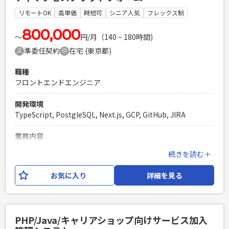
な知識を有すること ・総合テストの試験項目作成、実施経験
リモートOK
高単価
時短可
シニア人気
フレックス制
を有すること ・スクラム開発体制に参画したことがあること
800,000
PHPを用いたWebサービスの開発経験4年以上
〜
円/月（140 ~ 180時間)
Laravelを用いた開発経験1年以上
準委任契約
在宅 (東京都)
エンジニア複数人のチームでの開発経験
職種
フロントエンドエンジニア
開発環境
TypeScript, PostgleSQL, Next.js, GCP, GitHub, JIRA
業務内容
コミュニティサクセスプラットフォームの開発において、フロ
続きを読む＋
ントエンド領域における開発業務をお任せします。 【想定さ
れる業務内容】 ・顧客が簡単に情報を得られるよう、ユーザ
お気に入り
詳細を見る
ーフローや情報設計を踏まえた画面構成の作成 ・様々なフィ
ルタリング・条件設定に応じた動的なグラフのレンダリング
・顧客が直感的に利用できるグラフ切り替えやハイライト、
ツールチップなどのUI実装 ・フロントエンド全体の設計・実
PHP/Java/キャリアショップ向けサービス加入
装 【開発環境】 言語/FW：TypeScript,Next.js(App Router)