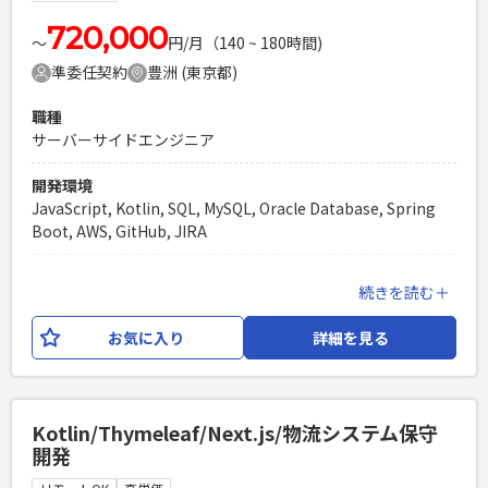
設計思想：クリーンアーキテクチャ、 DDD AIツール：
Github copilot, Claude Code等
720,000
〜
円/月（140 ~ 180時間)
準委任契約
豊洲 (東京都)
必須スキル
・リーダーもしくはサブリーダーの経験 ・Kotlinの実務経験
職種
・SQLを用いたデータベース操作の実務経験 ・DDDやクリー
サーバーサイドエンジニア
ンアーキテクチャーなどのソフトウェア設計パターンを活用し
た開発経験（1年以上） ・AWSを利用した開発経験（1年以
開発環境
上） ・Reactの開発経験（3か月以上）
JavaScript, Kotlin, SQL, MySQL, Oracle Database, Spring
PHPを用いたWebサービスの開発経験4年以上
Boot, AWS, GitHub, JIRA
Laravelを用いた開発経験1年以上
エンジニア複数人のチームでの開発経験
業務内容
続きを読む＋
輸配送システムの保守開発を中心としたWeb開発案件です。
保守開発案件の増加に伴い、開発メンバーの補充が必要とな
お気に入り
詳細を見る
っており、 AIを活用した設計～開発～テストを1人称で対応で
きるSEメンバーを募集。 外注ベンダーとの問合せや確認対応
も発生する可能性がございます。 【開発環境】 言語：Kotlin,
HTML, CSS, Java, JavaScript フレームワーク：Spring Boot,
Kotlin/Thymeleaf/Next.js/物流システム保守
Thymeleaf DB：Oracle,Mysql インフラ：AWS, Terraform
開発
開発ツール等：intelliJ, Docker, Github, Slack, Zoom, Jira,
Confluence等 設計思想：クリーンアーキテクチャ、 DDD