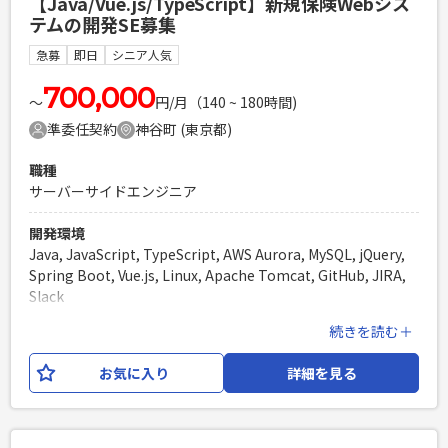
【Java/Vue.js/TypeScript】新規保険Webシス
ックリードしてご活躍いただける方、もしくはそのポジショ
テムの開発SE募集
ンへの意欲が高い方を歓迎しております。 開発はプロダクト
ごとにスクラムチーム単位での開発となっており、ベンダーと
急募
即日
シニア人気
のやりとりも発生します。 サーバーサイドの言語はRubyです
が、PHPやGo言語で作られている機能もございます。
700,000
〜
円/月（140 ~ 180時間)
準委任契約
神谷町 (東京都)
必須スキル
・Ruby on Railsでの開発経験（3年以上） ・クラウド環境で
職種
の開発経験 ・ソースコードレビューの経験
サーバーサイドエンジニア
PHPを用いたWebサービスの開発経験4年以上
Laravelを用いた開発経験1年以上
開発環境
エンジニア複数人のチームでの開発経験
Java, JavaScript, TypeScript, AWS Aurora, MySQL, jQuery,
Spring Boot, Vue.js, Linux, Apache Tomcat, GitHub, JIRA,
Slack
続きを読む＋
業務内容
・サーバー側(Java)+フロント側(Vue.js,TypeScript)の基本設
お気に入り
詳細を見る
計からテストまでを担当いただきます。 ・割合は低いです
が、一部ローコードツールを使用していただく可能性がござ
います。 (設計書作成や定義書の作成、実際の定義対応、テ
ストなど) ※ローコードツールの経験は不要です。