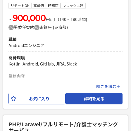
・複数名のチームにてリーダーをされた経験 ・中規模以上の
リモートOK
高単価
時短可
フレックス制
チームでの開発経験 ・TypeScriptを使用したフロントエンド
の開発経験 ・API開発経験
900,000
〜
円/月（140 ~ 180時間)
PHPを用いたWebサービスの開発経験4年以上
準委任契約
東銀座 (東京都)
Laravelを用いた開発経験1年以上
エンジニア複数人のチームでの開発経験
職種
Androidエンジニア
開発環境
Kotlin, Android, GitHub, JIRA, Slack
業務内容
経理業務のペーパーレス化や、業務の一元管理による効率化
続きを読む＋
やコスト削減を目的としたSaaSプロダクトの開発に Android
エンジニアとしてご参画いただき、技術選定および設計を含
お気に入り
詳細を見る
む、Androidアプリケーションの機能開発 及び改修をお任せ
いたします。 【業務内容】 ・導入先の従業員の直感的かつス
ムーズな操作性を実現するため、社内ステークホルダーと連
携しながら、 ユーザー視点に立ったUI/UXの設計・改善を実
PHP/Laravel/フルリモート/介護士マッチング
施していただきます。 ・Web開発チームやPdMとのコミュニ
サービス