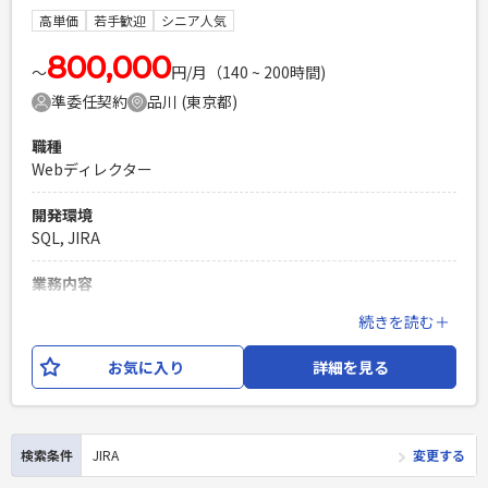
高単価
若手歓迎
シニア人気
PHPを用いたWebサービスの開発経験4年以上
Laravelを用いた開発経験1年以上
800,000
エンジニア複数人のチームでの開発経験
〜
円/月（140 ~ 200時間)
準委任契約
品川 (東京都)
職種
Webディレクター
開発環境
SQL, JIRA
業務内容
決済アプリの開発及び運用保守のディレクター業務を担当いた
続きを読む＋
だきます。 ・ユーザーからのテクニカルな問い合わせ対応 ・
障害発生時の対応 ・エンハンス案件の要件定義及びテスト ・
お気に入り
詳細を見る
業務フローの設計
必須スキル
・SQL(select)を使ったログ調査やトラッキング経験 ・ビジネ
検索条件
JIRA
変更する
ス側やユーザー側など、非エンジニアと円滑にコミュニケー