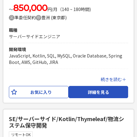
850,000
〜
円/月（140 ~ 180時間)
準委任契約
豊洲 (東京都)
職種
サーバーサイドエンジニア
開発環境
JavaScript, Kotlin, SQL, MySQL, Oracle Database, Spring
Boot, AWS, GitHub, JIRA
業務内容
続きを読む＋
輸配送システムをOracle CloudからAWSへの移行をするにあ
たり、開発サブリーダーをご担当いただきます。 業務内容と
お気に入り
詳細を見る
しては、実装・レビュー・他開発メンバーの進捗管理・報告
を実施いただきます。 外注ベンダーとの問合せや確認対応も
発生する可能性がございます。 【開発環境】 言語：Kotlin,
HTML, CSS, Java, JavaScript, React フレームワーク：
SE/サーバーサイド/Kotlin/Thymeleaf/物流シ
Spring Boot, Thymeleaf, Next.js DB：Oracle, Mysql イ
ステム保守開発
ンフラ：AWS(各種サービス), Terraform 開発ツール等：
Github, IntelliJ, Slack, Zoom, Jira, Confluence, VScode 等
リモートOK