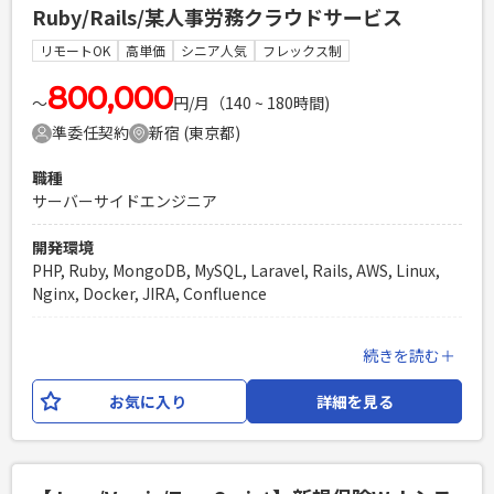
Ruby/Rails/某人事労務クラウドサービス
設計〜開発製造
リモートOK
高単価
シニア人気
フレックス制
必須スキル
・基本設計、詳細設計等のドキュメンテーション経験 ・イン
800,000
〜
円/月（140 ~ 180時間)
フラ技術全般の知識・経験 ※クラウド経験は問いません ・
準委任契約
新宿 (東京都)
Java,Python,Shell等のプログラミング経験 ・GitHubの利用
経験 ・JIRA/Redmine等のチケットトラッキングツールの利
職種
用 ・CloudFormation、Terraform等のIaCでの構築経験
サーバーサイドエンジニア
PHPを用いたWebサービスの開発経験4年以上
Laravelを用いた開発経験1年以上
開発環境
エンジニア複数人のチームでの開発経験
PHP, Ruby, MongoDB, MySQL, Laravel, Rails, AWS, Linux,
Nginx, Docker, JIRA, Confluence
業務内容
続きを読む＋
某人事労務クラウドサービスの開発において、バックエンド
エンジニアとしてご参画いただきます。 既存のプロダクトの
お気に入り
詳細を見る
機能追加や品質改善を行いながら、新規プロダクトの開発も
行っていきたく、 エンジニア組織の強化を図っております。
具体的な業務内容としては、機能開発、リファクタリング、仕
様検討、アーキテクチャ設計、技術選定などが想定され、 テ