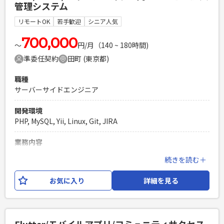
管理システム
結合試験（下流工程）の実施 【開発環境】
PHP,Java,Yii2,AWS,MySQL,Linux,SVN,Git,JIRA
リモートOK
若手歓迎
シニア人気
必須スキル
700,000
〜
円/月（140 ~ 180時間)
・LAMP環境での開発経験が1年以上 ・Java（POJO）の開発
準委任契約
田町 (東京都)
経験を2年以上有すること ・HTML/CSS/JavaScriptの基本的
な知識を有すること ・総合テストの試験項目作成・実施経験
職種
を有すること ・詳細設計以降を1人称で対応可能な方
サーバーサイドエンジニア
PHPを用いたWebサービスの開発経験4年以上
Laravelを用いた開発経験1年以上
開発環境
エンジニア複数人のチームでの開発経験
PHP, MySQL, Yii, Linux, Git, JIRA
業務内容
某キャリアショップ向けサービス加入管理システムの開発。
続きを読む＋
キャリアショップでの端末契約と同時に行われる付加サービス
の加入／退会の受け付け、 各種付加サービスを管理するバッ
お気に入り
詳細を見る
クエンドシステムへオーダーを発行するシステム。 その他、
運用管理者向けの管理機能（画面）もあり。 【対応業務】 ・
上記システムにおけるOS/ミドルウェアバージョンアップ開発
業務 ・基本設計（バージョンアップにおける影響調査）、総