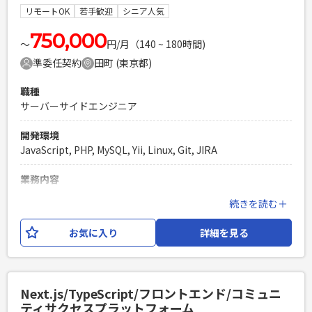
・エンジニア歴10年以上 ・PHPでの実務経験4,5年以上 ・
リモートOK
若手歓迎
シニア人気
LaravelやCakePHPなどのFWの使用経験 ・フロントエンドの
開発経験 ・AWS（EC2など）のご経験
750,000
〜
円/月（140 ~ 180時間)
PHPを用いたWebサービスの開発経験4年以上
準委任契約
田町 (東京都)
Laravelを用いた開発経験1年以上
エンジニア複数人のチームでの開発経験
職種
サーバーサイドエンジニア
開発環境
JavaScript, PHP, MySQL, Yii, Linux, Git, JIRA
業務内容
某キャリアが展開するQRコード決済サービスに付帯するクー
続きを読む＋
ポンやポイントなどの 特典を管理する機能を外部へAPI提供す
るシステムの開発となります。 設計～開発～テスト、保守ま
お気に入り
詳細を見る
での工程をスクラム開発体制にて実施する。 【開発環境】
PHP,Yii2,AWS,MySQL,Linux,SVN,Git,JIRA
必須スキル
Next.js/TypeScript/フロントエンド/コミュニ
・LAMP環境での開発経験が2年以上 ・要件定義、基本設計の
ティサクセスプラットフォーム
上流工程の経験が2年以上 ・HTML/CSS/JavaScriptの基本的