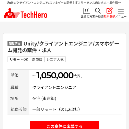
Unity/クライアントエンジニア/スマホゲーム開発 | ITフリーランス向け求人・案件情報
サイトテクヒロ（TechHero）
企業の方
案件検索
無料登録
メニュー
Unity/クライアントエンジニア/スマホゲー
閲覧済み
ム開発
の案件・求人
リモートOK
高単価
シニア人気
1,050,000
単価
〜
円/月
職種
クライアントエンジニア
場所
在宅 (東京都)
勤務形態
一部リモート（週1,2出社）
この案件に応募する