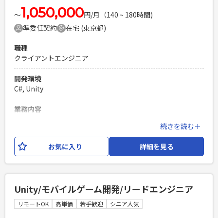
1,050,000
〜
円/月（140 ~ 180時間)
準委任契約
在宅 (東京都)
職種
クライアントエンジニア
開発環境
C#, Unity
業務内容
大型スマホゲームの開発が進んでおり、クライアントエンジニ
続きを読む＋
ア（Unity）としてご参画いただける方を募集いたします。
お気に入り
詳細を見る
必須スキル
・Unityを使用した開発経験 ・スマホゲームとコンンシューマ
ーゲームの開発経験がある ・リードエンジニアのご経験もし
くはそれ相応のスキルがある方
Unity/モバイルゲーム開発/リードエンジニア
PHPを用いたWebサービスの開発経験4年以上
リモートOK
高単価
若手歓迎
シニア人気
Laravelを用いた開発経験1年以上
エンジニア複数人のチームでの開発経験