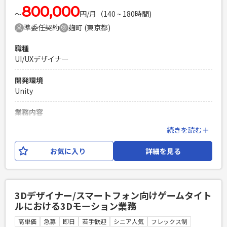
800,000
PHPを用いたWebサービスの開発経験4年以上
〜
円/月（140 ~ 180時間)
Laravelを用いた開発経験1年以上
準委任契約
麹町 (東京都)
エンジニア複数人のチームでの開発経験
職種
UI/UXデザイナー
開発環境
Unity
業務内容
スマートフォン向けゲームタイトルにおけるUIUXデザイナー
続きを読む＋
業務をお任せいたします。 【具体的な仕事内容】 ・UIUXに関
するワイヤフレーム、画面遷移の設計・制作 ・UIUXに必要な
お気に入り
詳細を見る
デザイン、素材、バナー等の制作 ・UIUXに関わるアニメーシ
ョンの制作 ※業務内容の変更：会社の定める範囲で変更する
可能性がございます。
3Dデザイナー/スマートフォン向けゲームタイト
必須スキル
ルにおける3Dモーション業務
・スマートフォン向けゲームタイトルにおけるUIUX制作経験
（2年以上尚可） ・ワイヤーフレームの制作経験 ・Unity開発
高単価
急募
即日
若手歓迎
シニア人気
フレックス制