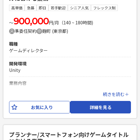
高単価
急募
即日
若手歓迎
シニア人気
フレックス制
必須スキル
・スマートフォン向けゲームタイトルにおけるアートディレク
900,000
〜
円/月（140 ~ 180時間)
ター経験 ・コンセプトに合わせたデザイン提案経験 ・メンバ
準委任契約
麹町 (東京都)
ー管理、技術指導経験 ※コンシューマ向けゲームタイトル経
験の場合は相応の経験があること ※監修のみでなく自身でも
職種
監修範囲の制作ができること ※ポートフォリオご提出をお願
ゲームディレクター
いいたします。
PHPを用いたWebサービスの開発経験4年以上
開発環境
Laravelを用いた開発経験1年以上
Unity
エンジニア複数人のチームでの開発経験
業務内容
スマートフォン向けゲームタイトルにおけるディレクター業務
続きを読む＋
をお任せいたします。 【具体的な仕事内容】 ・プロジェクト
方針の策定、スケジュール策定、タスク采配、クオリティ監
お気に入り
詳細を見る
修、コンテンツ管理、ゲームシステム策定、施策検討、メン
バー管理などのディレクター業務 ※ご経験や得意分野を加味
してゲームまたはアプリの開発または運営案件のいずれかの
アサインを検討いたします。 ※アサイン先によってはクライ
プランナー/スマートフォン向けゲームタイトル
アント企業様へ出向いただく可能性もあります。 ※業務内容