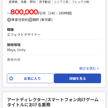
スマートフォン向けゲームタイトルにおけるMayaを使用した
高単価
急募
即日
若手歓迎
シニア人気
フレックス制
3Dモデリング制作経験 ※コンシューマ向けゲームタイトル経
験の場合は相応の経験があること ※ポートフォリオご提出を
800,000
〜
円/月（140 ~ 180時間)
お願いいたします。
準委任契約
麹町 (東京都)
PHPを用いたWebサービスの開発経験4年以上
Laravelを用いた開発経験1年以上
職種
エンジニア複数人のチームでの開発経験
エフェクトデザイナー
開発環境
Maya, Unity
業務内容
スマートフォン向けゲームタイトルにおける3Dエフェクト業
続きを読む＋
務をお任せいたします。 【具体的な仕事内容】 ・Unity開発
環境におけるエフェクト制作業務 ※業務内容の変更：会社の
お気に入り
詳細を見る
定める範囲で変更する可能性がございます。
必須スキル
スマートフォン向けゲームタイトルにおける3Dエフェクト制
アートディレクター/スマートフォン向けゲーム
作経験 ※コンシューマ向けゲームタイトル経験の場合は相応
タイトルにおける業務
の経験があること ※ポートフォリオご提出をお願いいたしま