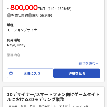
環境での実装経験 ※コンシューマ向けゲームタイトル経験の
場合は相応の経験があること ※ポートフォリオご提出をお願
800,000
〜
円/月（140 ~ 180時間)
いいたします。
準委任契約
麹町 (東京都)
PHPを用いたWebサービスの開発経験4年以上
Laravelを用いた開発経験1年以上
職種
エンジニア複数人のチームでの開発経験
モーションデザイナー
開発環境
Maya, Unity
業務内容
スマートフォン向けゲームタイトルにおける3Dモーション業
続きを読む＋
務をお任せいたします。 【具体的な仕事内容】 ・キャラクタ
ーやエネミーのモーション制作、および必要に応じ隣接業務
お気に入り
詳細を見る
（セットアップ、リギング等） ・キャラクターやエネミーの
モーション演出の考案 ※業務内容の変更：会社の定める範囲
で変更する可能性がございます。
3Dデザイナー/スマートフォン向けゲームタイト
必須スキル
ルにおける3Dモデリング業務
スマートフォン向けゲームタイトルにおけるMayaを使用した
3Dモーション制作経験 ※コンシューマ向けゲームタイトル経
高単価
急募
即日
若手歓迎
シニア人気
フレックス制