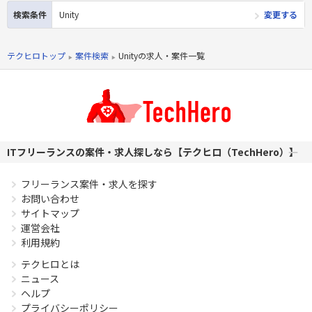
出すこと」だと 考えます。 より多くの社員からアイデアや意
検索条件
Unity
変更する
見が出て、社員のモチベーションが上がり、尚且つ多くのお客
様に楽しんでいただけるオンラインゲームを作ってください。
■スマートフォンの進化はめざましく、あっという間に家庭
テクヒロトップ
案件検索
Unityの求人・案件一覧
用ゲーム機並みの描画能力を持つに至りました。さらにネッ
トワークが搭載され、ユーザーも世界中に居ます。そんな魅
力的な環境で、世界と戦えるゲームを作ってください。
必須スキル
・ゲーム開発におけるスクリプター経験1年以上
ITフリーランスの案件・求人探しなら【テクヒロ（TechHero）】
PHPを用いたWebサービスの開発経験4年以上
Laravelを用いた開発経験1年以上
フリーランス案件・求人を探す
エンジニア複数人のチームでの開発経験
お問い合わせ
サイトマップ
運営会社
利用規約
テクヒロとは
ニュース
ヘルプ
プライバシーポリシー