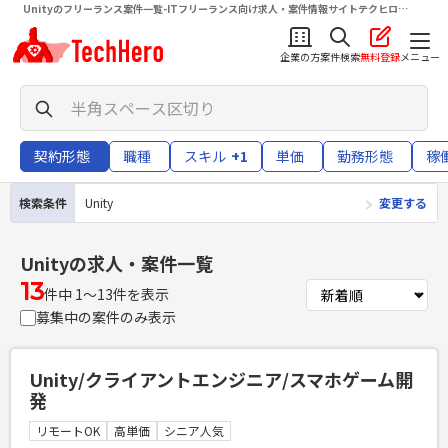
Unityのフリーランス案件一覧-ITフリーランス向け求人・案件情報サイトテクヒロ
（TechHero）
企業の方
案件検索
無料登録
メニュー
契約形態
職種
スキル
+1
単価
勤務形態
稼
検索条件
Unity
変更する
Unity
の求人・案件一覧
13
件中 1〜13件を表示
募集中の案件のみ表示
Unity/クライアントエンジニア/スマホゲーム開
発
リモートOK
高単価
シニア人気