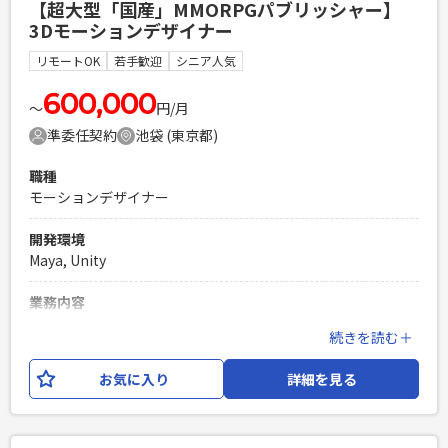
【超大型「国産」MMORPGパブリッシャー】
部分の改修および新規実装 ・アウトゲーム部分を効率的に開
3Dモーションデザイナー
発するために必要な周辺ツールの実装および改修 ・その他、
エンジニア/デザイナー/プランナー間とのコミュニケーション
リモートOK
若手歓迎
シニア人気
必須スキル
600,000
〜
円/月
・スマートフォン向けコンテンツの開発経験、またはコンシ
準委任契約
池袋 (東京都)
ューマゲームの開発経験 ・Unity(C#)を使用した開発経験 ・
複数タイトルでのアウトゲーム開発経験
職種
PHPを用いたWebサービスの開発経験4年以上
モーションデザイナー
Laravelを用いた開発経験1年以上
エンジニア複数人のチームでの開発経験
開発環境
Maya, Unity
業務内容
手がけていただくのは、自社開発＆運営による既存タイト
続きを読む＋
ル、または新規のスマートフォンのモーションデザインで
す。 おもに以下のような業務を想定しています。 ・Mayaや
お気に入り
詳細を見る
MotionBuilderを使ったモーション制作 ・Unityを使ったゲー
ム内のモーション制作 ◎入社後の流れ まずは、これまでの経
験を活かした業務からスタートし、開発環境、ワークフロー