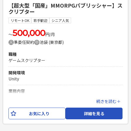
など弊社のゲーム開発の流れをつかんでください。 その後
【超大型「国産」MMORPGパブリッシャー】ス
は、新規タイトルの企画や開発、既存タイトルの更新など、
クリプター
希望と適性に応じた業務をお任せします。 また、本人のスキ
ルや経験に応じて、入社当初から新規タイトルの制作に参入
リモートOK
若手歓迎
シニア人気
できる可能性もあります。 ◎環境 プロジェクトリーダーを筆
頭に、プログラマー、CGデザイナー、プランナーと10～20名
500,000
〜
円/月
体制で取り組みます。 ◎仕事の魅力 お客様の声がダイレクト
準委任契約
池袋 (東京都)
に伝わってくるため、さまざまな面でやりがいを感じること
ができます。 既存の技術を使った開発から新しいエンジンを
職種
使った3D開発まで、さまざまな経験ができます。 また、主体
ゲームスクリプター
的に動ける方であれば、新しいことにチャレンジさせてもら
える可能性もあります。
開発環境
Unity
必須スキル
・MayaもしくはMotionBuilderでの3Dモーション制作経験 ・
業務内容
ゲームや映像、遊技機などのモーション制作経験
ソーシャルゲームタイプのゲーム開発における「ADVのスク
続きを読む＋
PHPを用いたWebサービスの開発経験4年以上
リプター」としての業務を行っていただきます。 シナリオに
Laravelを用いた開発経験1年以上
おける魅力的な登場人物達の会話劇に、よりユーザーの体験
お気に入り
詳細を見る
エンジニア複数人のチームでの開発経験
を深く濃いもの二する為に演出から実装まで幅広く行ってい
ただきます。 斬新なアイデアや利益獲得も大切なことです
が、さらに重要視しているのは「組織の能力を最大限に引き