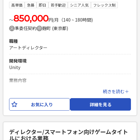
す。
高単価
急募
即日
若手歓迎
シニア人気
フレックス制
PHPを用いたWebサービスの開発経験4年以上
850,000
Laravelを用いた開発経験1年以上
〜
円/月（140 ~ 180時間)
エンジニア複数人のチームでの開発経験
準委任契約
麹町 (東京都)
職種
アートディレクター
開発環境
Unity
業務内容
スマートフォン向けゲームタイトルにおけるアートディレクタ
続きを読む＋
ー業務をお任せいたします。 【具体的な仕事内容】 ・クリエ
イティブ部門のクオリティ監修、進捗管理、タスク采配、指示
お気に入り
詳細を見る
書の作成やメンバー管理など ・必要に応じクリエイティブ制
作フォロー ・外部協力会社や版元との折衝 ※ご経験や得意分
野を加味して2Dまたは3Dのいずれかのアサインを検討いたし
ます。 ※アサイン先によってはクライアント企業様へ出向い
ディレクター/スマートフォン向けゲームタイト
ただく可能性もあります。 ※業務内容の変更：会社の定める
ルにおける業務
範囲で変更する可能性がございます。