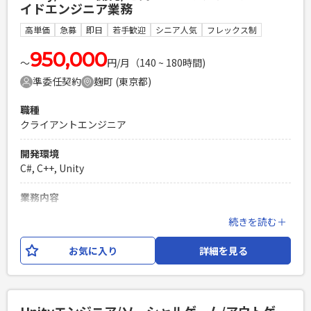
イドエンジニア業務
囲で変更する可能性がございます。
高単価
急募
即日
若手歓迎
シニア人気
フレックス制
必須スキル
スマートフォン向けゲームタイトルにおけるプランナー経験
950,000
〜
円/月（140 ~ 180時間)
※コンシューマ向けゲームタイトル経験の場合は相応の経験
準委任契約
麹町 (東京都)
があること
PHPを用いたWebサービスの開発経験4年以上
職種
Laravelを用いた開発経験1年以上
クライアントエンジニア
エンジニア複数人のチームでの開発経験
開発環境
C#, C++, Unity
業務内容
ゲーム開発／運営におけるクライアントサイドエンジニア業
続きを読む＋
務をお任せいたします。 【具体的な仕事内容】 ・ゲーム機能
の設計、実装、テスト、担当パートのスケジュール管理、コ
お気に入り
詳細を見る
ードレビュー、リファクタリングなど ※ご経験や得意分野を
加味してゲームまたはアプリの開発または運営案件のいずれ
かのアサインを検討いたします。 ※アサイン先によってはク
ライアント企業様へ出向いただく可能性もあります。 ※業務