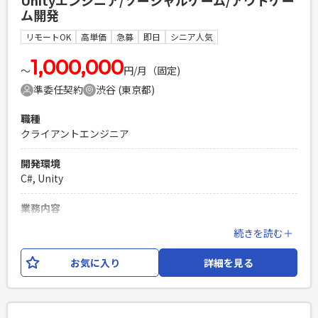
Unityエンジニア/ソーシャルゲーム/アウトゲー
内容の変更：会社の定める範囲で変更する可能性がございま
ム開発
す。
リモートOK
高単価
急募
即日
シニア人気
必須スキル
・Unityを使ったゲーム開発経験 ・3D or 2Dゲームの開発実務
1,000,000
〜
円/月（固定)
経験 ・C#,C++いずれかのプログラミング言語を用いた実務経
準委任契約
渋谷 (東京都)
験１年以上
PHPを用いたWebサービスの開発経験4年以上
職種
Laravelを用いた開発経験1年以上
クライアントエンジニア
エンジニア複数人のチームでの開発経験
開発環境
C#, Unity
業務内容
ソーシャルゲー厶のアウトゲーム部分の開発をお願いしま
続きを読む＋
す。 これからリリース予定のタイトルが複数あり、アウトゲ
ーム部分の開発経験が豊富な方を迎えして クオリティの高い
お気に入り
詳細を見る
プロダクトを 作っていきたいと思います。 【具体的な業務内
容】 ・新規開発タイトルでのアウトゲーム基盤部分の設計お
よび実装 ・新規開発タイトルでのアウトゲーム機能部分の量
産設計および実装 ・運用開発タイトルでのアウトゲーム機能