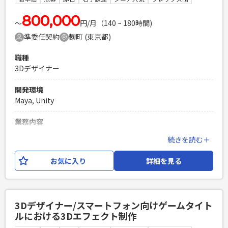
験の場合は相応の経験があること ※ポートフォリオご提出を
お願いいたします。
800,000
〜
円/月（140 ~ 180時間)
PHPを用いたWebサービスの開発経験4年以上
準委任契約
麹町 (東京都)
Laravelを用いた開発経験1年以上
エンジニア複数人のチームでの開発経験
職種
3Dデザイナー
開発環境
Maya, Unity
業務内容
スマートフォン向けゲームタイトルにおける3Dモデリング業
続きを読む＋
務をお任せいたします。 【具体的な仕事内容】 ・3Dモデリン
グ制作、および必要に応じ隣接業務（テクスチャ／マテリア
お気に入り
詳細を見る
ル、セットアップ、リギング等） ※ご経験や得意分野に応じ
い、キャラクター、エネミー、武器、アイテム等のオブジェク
ト、背景のいずれかをご担当いただきます。 ※業務内容の変
更：会社の定める範囲で変更する可能性がございます。
3Dデザイナー/スマートフォン向けゲームタイト
ルにおける3Dエフェクト制作
必須スキル