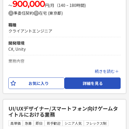
900,000
〜
円/月（140 ~ 180時間)
準委任契約
在宅 (東京都)
職種
クライアントエンジニア
開発環境
C#, Unity
業務内容
ゲーム開発案件に参画いただけるUnityエンジニアを募集しま
続きを読む＋
す。 少人数のチームで以下の業務をご担当いただきます： ・
広告や各種SDKの組み込み、他サービスとの連携機能の実装
お気に入り
詳細を見る
（ドキュメントを理解し、自走して対応できることが求めら
れます） ・プラットフォーム違いの移植案件における開発・
対応 ・設計業務
UI/UXデザイナー/スマートフォン向けゲームタ
必須スキル
イトルにおける業務
・Unityを使用したゲーム開発経験 ・設計から開発までをリー
ドできる方 ・ドキュメントを読み込み、スムーズに実装に落
高単価
急募
即日
若手歓迎
シニア人気
フレックス制
とし込める能力