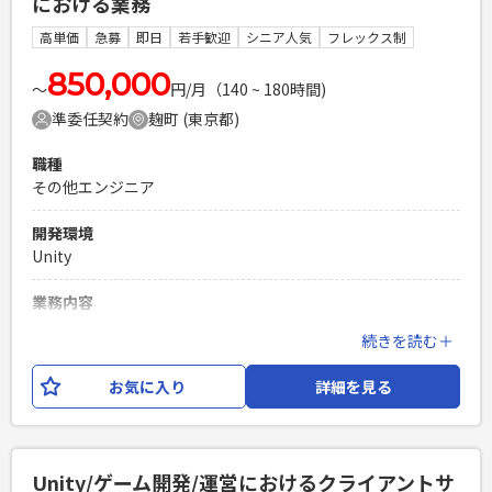
における業務
の変更：会社の定める範囲で変更する可能性がございます。
高単価
急募
即日
若手歓迎
シニア人気
フレックス制
必須スキル
スマートフォン向けゲームタイトルにおけるディレクター経験
850,000
〜
円/月（140 ~ 180時間)
※コンシューマ向けゲームタイトル経験の場合は相応の経験
準委任契約
麹町 (東京都)
があること
PHPを用いたWebサービスの開発経験4年以上
職種
Laravelを用いた開発経験1年以上
その他エンジニア
エンジニア複数人のチームでの開発経験
開発環境
Unity
業務内容
スマートフォン向けゲームタイトルにおけるプランナー業務
続きを読む＋
をお任せいたします。 【具体的な仕事内容】 ・ゲーム仕様策
定、ゲーム施策策定、他のプランナーと連携しての業務進
お気に入り
詳細を見る
捗、担当パートの実装管理、パラメーター設定などの企画関
連業務 ※ご経験や得意分野を加味してゲームまたはアプリの
開発または運営案件のいずれかのアサインを検討いたしま
す。 ※アサイン先によってはクライアント企業様へ出向いた
Unity/ゲーム開発/運営におけるクライアントサ
だく可能性もあります。 ※業務内容の変更：会社の定める範