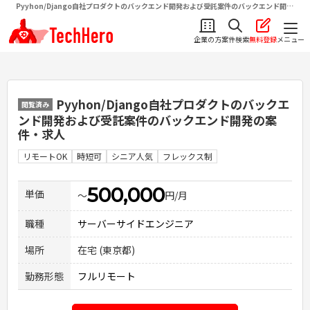
Pyyhon/Django自社プロダクトのバックエンド開発および受託案件のバックエンド開発
| ITフリーランス向け求人・案件情報サイトテクヒロ（TechHero）
企業の方
案件検索
無料登録
メニュー
Pyyhon/Django自社プロダクトのバックエ
閲覧済み
ンド開発および受託案件のバックエンド開発
の案
件・求人
リモートOK
時短可
シニア人気
フレックス制
500,000
単価
〜
円/月
職種
サーバーサイドエンジニア
場所
在宅 (東京都)
勤務形態
フルリモート