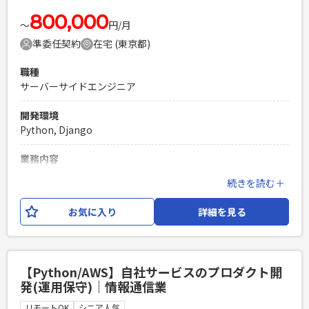
Python,JavaScript フレームワーク：Django,jQuery,React
DB： MySQL(MariaDB) テストツール：Autify,PyUnit OS：
800,000
〜
円/月
Linux,AWS その他：Git,Redmine
準委任契約
在宅 (東京都)
必須スキル
職種
・Webサービスのカスタマーサポートの経験 ・システム開発
サーバーサイドエンジニア
における上流工程（要件定義／設計）業務の経験や、自力で
問題解決した経験のある人 ・ユーザーからの問合せから課題
開発環境
発見できる文章読解力 ・課題解決に導くためのコミュニケー
Python, Django
ションスキルがある（社内・社外、口頭・text全て） ・週5出
社が問題無い方 ・稼働に影響するような事が無い方(体調、ご
業務内容
家族等)
既にリリース済みのBtoB向けSaasサービス開発PJTになりま
続きを読む＋
PHPを用いたWebサービスの開発経験4年以上
す。 不動産業界のビックデータを利用したサービスとなり今
Laravelを用いた開発経験1年以上
後の機能拡大や、新規サービス開発部分をご担当頂きたく募
お気に入り
詳細を見る
エンジニア複数人のチームでの開発経験
集となります。 現状はフルスタックエンジニア15名ほどの体
制となりチームでのご提案も可です。（リーダー含め） 具体
的な作業 ・CRM部分新規設計、開発 ・紙媒体からの解析、デ
ータ化 ・テーブル設計検討 ・API開発
【Python/AWS】自社サービスのプロダクト開
発(運用保守)｜情報通信業
必須スキル
・エンジニア歴3年以上 ・Python（django）での開発経験最
リモートOK
シニア人気