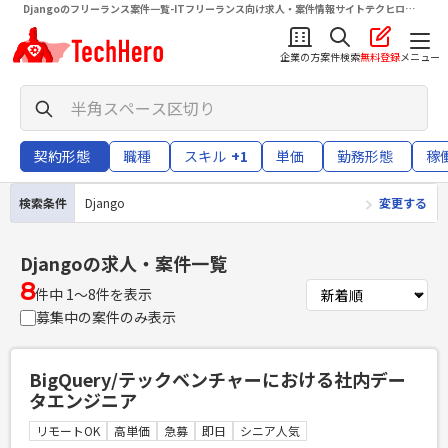
Djangoのフリーランス案件一覧-ITフリーランス向け求人・案件情報サイトテクヒロ
（TechHero）
企業の方
案件検索
無料登録
メニュー
契約形態
職種
スキル
+1
単価
勤務形態
稼
検索条件
Django
変更する
Django
の求人・案件一覧
8
件中 1〜8件を表示
募集中の案件のみ表示
BigQuery/テックベンチャーにおける社内デー
タエンジニア
リモートOK
高単価
急募
即日
シニア人気