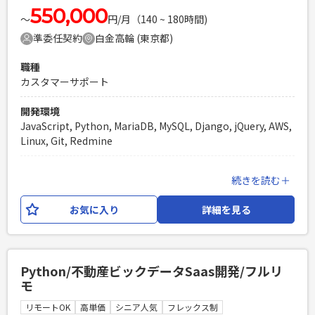
550,000
〜
円/月（140 ~ 180時間)
準委任契約
白金高輪 (東京都)
職種
カスタマーサポート
開発環境
JavaScript, Python, MariaDB, MySQL, Django, jQuery, AWS,
Linux, Git, Redmine
業務内容
続きを読む＋
サブスクリプションサービスの管理を行うSaaSを展開する企
業にて、当SaaSと顧客のシステム連携を行う際の導入および
お気に入り
詳細を見る
保守運用を行うカスタマーサービス部内の支援業務をご担当
いただきます。 以下が主な業務内容です。 ・自社サービスプ
ラットフォームと顧客のシステムとの連携のサポート業務 ・
バージョンアップ業務 ・保守・運用に関するサポート作業 ・
Python/不動産ビックデータSaas開発/フルリ
ユーザーとの定例会参加 ・メールによる顧客問い合わせ対応
モ
・上記に付随する簡易的な技術調査 -システムログ確認 -
Python(Django)テンプレートの改修業務 技術環境： 言語：
リモートOK
高単価
シニア人気
フレックス制