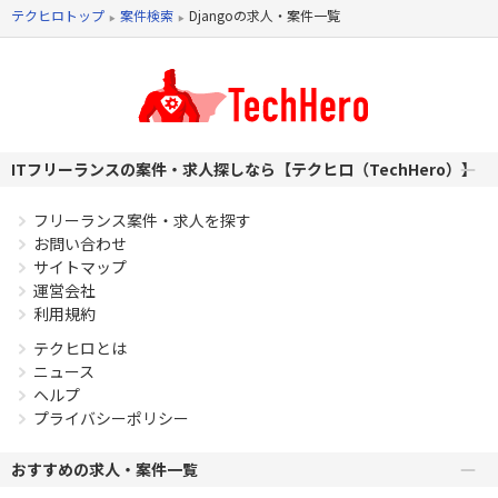
発経験 ・アジャイル開発経験 ・toC向けプロジェクトでの開
テクヒロトップ
案件検索
Djangoの求人・案件一覧
発経験
PHPを用いたWebサービスの開発経験4年以上
Laravelを用いた開発経験1年以上
エンジニア複数人のチームでの開発経験
ITフリーランスの案件・求人探しなら【テクヒロ（TechHero）】
フリーランス案件・求人を探す
お問い合わせ
サイトマップ
運営会社
利用規約
テクヒロとは
ニュース
ヘルプ
プライバシーポリシー
おすすめの求人・案件一覧