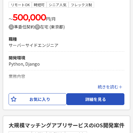
・Python(Django)、Java（Spring）を使用した開発経験 ※
リモートOK
時短可
シニア人気
フレックス制
優先はPythonですが、どちらかあれば良いです。 Python未
経験でも学習意欲があれば良い。
500,000
〜
円/月
PHPを用いたWebサービスの開発経験4年以上
準委任契約
在宅 (東京都)
Laravelを用いた開発経験1年以上
エンジニア複数人のチームでの開発経験
職種
サーバーサイドエンジニア
開発環境
Python, Django
業務内容
自社プロダクトの開発および受託案件の開発をしていただき
続きを読む＋
ます。 課題解決の得意なコンサルタントと、解決策を実現さ
せるデータサイエンティストが一緒に検討し、 意思決定に役
お気に入り
詳細を見る
立つツールを開発します。 ※自社プロダクトの状況により他
案件の担当を頂く可能性もございますので、一度面談にてご
確認ください。
大規模マッチングアプリサービスのiOS開発案件
必須スキル
・Djangoを使用した開発