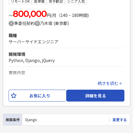
リモートOK
高単価
若手歓迎
シニア人気
PHPを用いたWebサービスの開発経験4年以上
800,000
Laravelを用いた開発経験1年以上
〜
円/月（140 ~ 180時間)
エンジニア複数人のチームでの開発経験
準委任契約
乃木坂 (東京都)
職種
サーバーサイドエンジニア
開発環境
Python, Django, jQuery
業務内容
大規模マッチングアプリサービスを展開している企業にて、
続きを読む＋
サーバーサイドエンジニアとして参画していただきます。 よ
りユーザーに喜ばれるような新機能開発や既存機能改修開発
お気に入り
詳細を見る
となります。 Python、Perlなどのフレームワーク・ライブラ
リを利?した開発になります。
必須スキル
検索条件
Django
変更する
・PythonまたはPerlを用いた開発経験 ・Djangoまたは
Sledgeを用いた開発経験 ・MySQLまたはMariaDBを用いた開