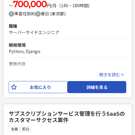
化しています。挑戦できるため、エンジニアとして一段上の
700,000
〜
円/月（140 ~ 180時間)
成長を目指せます。 ・各システムからのBigQueryへのデータ
準委任契約
春日 (東京都)
パイプライン設計＆運用 関連して、各チームとの連携対応
が発生（グローバル展開ありだが英語力は不問） ・BigQuery
職種
上DWH(データウェアハウス）＆データマートの 加工処理設
サーバーサイドエンジニア
計運用 ・現行システム→新システムへデータ移行 開発環境：
Python, BigQuqery, Aurora MySQL 2.0/3.0, Aurora
開発環境
PostgreSQL AWS (EC2, S3, Lambda等) , GCP Github GitHub
Python, Django
Actions dagster
業務内容
必須スキル
健診機関の基幹システムを汎用機からオープンOSに移行する
・GCPやAWSパブリッククラウドにおけるデータ分析基盤構
続きを読む＋
にあたり、COBOLプログラムをpython（django）に移行す
築＆運用の経験 ・BigQuery1年以上 ・データウェアハウスへ
る。
データパイプライン運用の経験 ・DB側の知識とSQL利用の経
お気に入り
詳細を見る
験 ・PythonによるWebアプリケーション開発経験 ・チャッ
必須スキル
トでのコミュニケーションが可能
・Django/Pythonを使用した開発のご経験4年以上 ・
PHPを用いたWebサービスの開発経験4年以上
DB（postgreSQL、Oracle）を使用した開発経験
サブスクリプションサービス管理を行うSaaSの
Laravelを用いた開発経験1年以上
PHPを用いたWebサービスの開発経験4年以上
カスタマーサクセス案件
エンジニア複数人のチームでの開発経験
Laravelを用いた開発経験1年以上
急募
即日
エンジニア複数人のチームでの開発経験