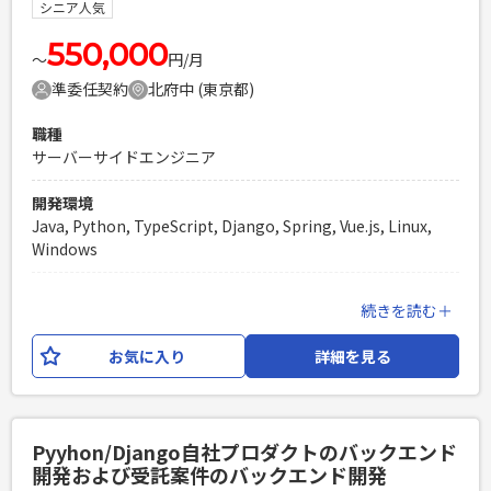
シニア人気
PHPを用いたWebサービスの開発経験4年以上
Laravelを用いた開発経験1年以上
550,000
エンジニア複数人のチームでの開発経験
〜
円/月
準委任契約
北府中 (東京都)
職種
サーバーサイドエンジニア
開発環境
Java, Python, TypeScript, Django, Spring, Vue.js, Linux,
Windows
業務内容
続きを読む＋
公共及び独自データを取得するAPIを使用し、取得したデータ
の内容や 集計結果を地図上に表示したり帳票を作成するWEB
お気に入り
詳細を見る
システムの設計及び 開発を行って頂きます。 【作業役割】弊
社社員と一緒にシステム開発を行って頂きます。 設計作業と
フロント及びサーバサイドの開発作業も行って頂きます。
Pyyhon/Django自社プロダクトのバックエンド
必須スキル
開発および受託案件のバックエンド開発
・基本設計〜 ・Javascript、HTML、CSS、（Veu.js）の経験