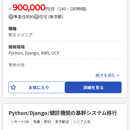
900,000
〜
円/月（140 ~ 180時間)
準委任契約
在宅 (東京都)
職種
BIエンジニア
開発環境
Python, Django, AWS, GCP
業務内容
・WebにてEC事業を複数展開しているメガベンチャー企業社
続きを読む＋
内の案件となります。 ・産業構造を変革する「データ革命の
最前線」へ 紙、人の手などアナログなものが当たり前な産業
お気に入り
詳細を見る
内でデジタルに置き換える価値がある事業です。 ビジネス課
題の発見から解決策の提案、そして実装まで、全てのフェーズ
で中心的な役割を担います。自らのアイデアがサービスや事業
の成長を直接に的にドライブする経験をデータエンジニアが
Python/Django/健診機関の基幹システム移行
主役、のような感覚で積んでいただけます。 BigQueryや
AWS、GCPといったモダンな技術を駆使しながら、スケーラ
リモートOK
急募
即日
若手歓迎
シニア人気
ブルなデータ基盤を構築・運用スキルを磨ける環境にも最適