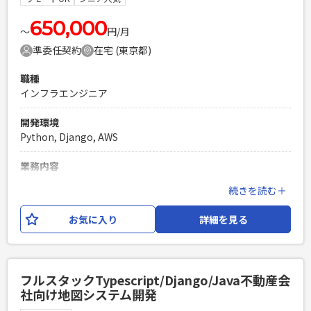
低1年以上
650,000
PHPを用いたWebサービスの開発経験4年以上
〜
円/月
Laravelを用いた開発経験1年以上
準委任契約
在宅 (東京都)
エンジニア複数人のチームでの開発経験
職種
インフラエンジニア
開発環境
Python, Django, AWS
業務内容
・自社サービスを中心としたO2O/OMOプラットフォームサー
続きを読む＋
ビスのプロダクト開発(運用保守) ・最新OSなどに対応するた
めの技術情報の調査 ・各種SDK組み込みドキュメントの整備/
お気に入り
詳細を見る
保守 ＜開発環境＞ ・Python/AWS(RDS/ECS/EC2)
必須スキル
・Pythonを用いたアプリの設計/実装/テスト等の実務経験 ・
フルスタックTypescript/Django/Java不動産会
AWS(RDS/ECS/EC2)を用いたインフラ環境の設計/構築/運用/
社向け地図システム開発
保守等の実務経験