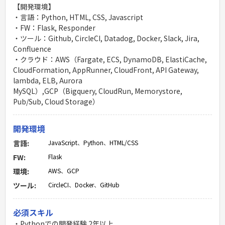
【開発環境】
・言語：Python, HTML, CSS, Javascript
・FW：Flask, Responder
・ツール：Github, CircleCI, Datadog, Docker, Slack, Jira,
Confluence
・クラウド：AWS（Fargate, ECS, DynamoDB, ElastiCache,
CloudFormation, AppRunner, CloudFront, API Gateway,
lambda, ELB, Aurora
MySQL）,GCP（Bigquery, CloudRun, Memorystore,
Pub/Sub, Cloud Storage）
開発環境
言語:
JavaScript
、
Python
、
HTML/CSS
FW:
Flask
環境:
AWS
、
GCP
ツール:
CircleCI
、
Docker
、
GitHub
必須スキル
・Pythonでの開発経験 2年以上