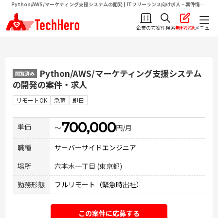
Python/AWS/マーケティング支援システムの開発 | ITフリーランス向け求人・案件情報
サイトテクヒロ（TechHero）
企業の方
案件検索
無料登録
メニュー
Python/AWS/マーケティング支援システム
閲覧済み
の開発
の案件・求人
リモートOK
急募
即日
700,000
単価
〜
円/月
職種
サーバーサイドエンジニア
場所
六本木一丁目 (東京都)
勤務形態
フルリモート（緊急時出社）
この案件に応募する