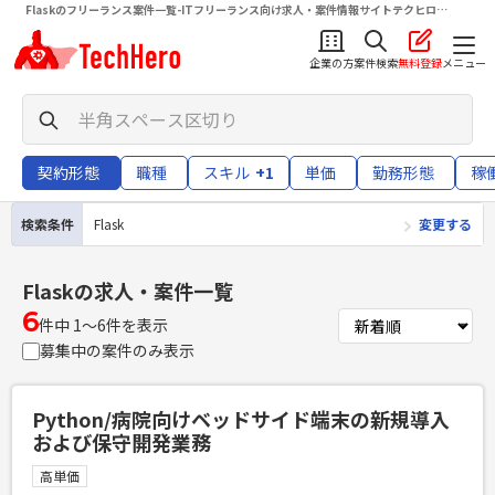
Flaskのフリーランス案件一覧-ITフリーランス向け求人・案件情報サイトテクヒロ
（TechHero）
企業の方
案件検索
無料登録
メニュー
契約形態
職種
スキル
+1
単価
勤務形態
稼
検索条件
Flask
変更する
Flask
の求人・案件一覧
6
件中 1〜6件を表示
募集中の案件のみ表示
Python/病院向けベッドサイド端末の新規導入
および保守開発業務
高単価