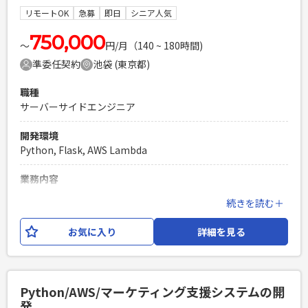
HTML,CSS,JavaScriptを使用したフロントエンドの開発経験
リモートOK
急募
即日
シニア人気
PHPを用いたWebサービスの開発経験4年以上
750,000
Laravelを用いた開発経験1年以上
〜
円/月（140 ~ 180時間)
エンジニア複数人のチームでの開発経験
準委任契約
池袋 (東京都)
職種
サーバーサイドエンジニア
開発環境
Python, Flask, AWS Lambda
業務内容
運用中Webアプリケーション内コンテンツのポイントプラッ
続きを読む＋
トフォームの開発。 AWS Lambda＋Pythonを使いポイント
付与APIなどを実装し、その拡張ないし新規で幅を拡げて頂き
お気に入り
詳細を見る
ます。 上流から下流まで一気通貫で行うケースが非常に多い
為、顧客からのオーダーに対し、 ディレクションも行いつつ
設計開発を行って頂きます。 開発スタイルはアジャイルで、朝
礼と週次の定例で進捗や問題点などを共有し、 都度、相談し
Python/AWS/マーケティング支援システムの開
あいながら案件を進めています。
発