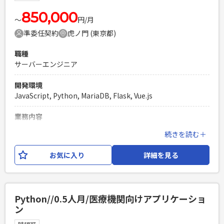
点から、実際に導入されている病院先で作業を行っていただ
く場合もございます。 ※客先は都内もございますが、地方の
850,000
〜
円/月
場合は、1泊などで出張いただく可能性もございます。
準委任契約
虎ノ門 (東京都)
必須スキル
職種
・Webアプリケーションの開発経験（3年以上） ・Pythonを
サーバーエンジニア
用いたWebアプリケーション開発経験（2年以上） ・能動的に
業務を遂行できる方 ・報連相を含めリスク管理が適切に行え
開発環境
る方（顧客への納期厳守のため） ・各種テスト経験が豊富な
JavaScript, Python, MariaDB, Flask, Vue.js
方（病院向け製品のため）
PHPを用いたWebサービスの開発経験4年以上
業務内容
Laravelを用いた開発経験1年以上
医療機関向けのDXソリューションの一環で、病院内の業務支
続きを読む＋
エンジニア複数人のチームでの開発経験
援ツールを開発しております。 今回の案件では、すでに導入
されているプロダクトの運用保守がメインとなります。 ネッ
お気に入り
詳細を見る
トワークの構造やセキュリティーの観点から、実際に導入さ
れている施設に伺い、 バグがあった際の調査や設定をしても
らうこともございます。 ＜技術環境＞ オンプレミス環境で、
システム環境情報は下記となります。 ・Webサーバー：
Python//0.5人月/医療機関向けアプリケーショ
Apache 2,mod_wsgi 5 ・DBサーバー： MariaDB 11 ・言
ン
語： Python3.12,TypeScript5.3,HTML,CSS ・フレームワー
ク： Flask3,SQLAlchemy2,pytest ・フロントエンド：