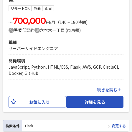
必須スキル
リモートOK
急募
即日
・エンジニア歴6年以上 ・Pythonを使った設計開発経験3年以
上 ・AWS Lambda環境下でのAPI開発経験 ・Chalice FWもし
700,000
〜
円/月（140 ~ 180時間)
くはAWS Lambda環境下でFlask FWを使った開発経験 ・アジ
準委任契約
六本木一丁目 (東京都)
ャイルでの開発経験 ・プレイングマネージャの様なイメージ
で動いて頂くので、自発的にコミュニケーション、作業を進め
職種
られる方
サーバーサイドエンジニア
PHPを用いたWebサービスの開発経験4年以上
Laravelを用いた開発経験1年以上
開発環境
エンジニア複数人のチームでの開発経験
JavaScript, Python, HTML/CSS, Flask, AWS, GCP, CircleCI,
Docker, GitHub
業務内容
続きを読む＋
・お客様は数千万人の会員数を誇るプラットフォームを保有
するメガベンチャー企業です。 今回の募集では、マーケテ
お気に入り
詳細を見る
ィングを支援するためのシステム開発、制作したプロダクト
を利用したマーケティング施策を実行しているチームにて、
トップページ内の掲載内容に関わる運用業務や表示ロジッ
クの開発、マーケティングオートメーションの機能を構築す
検索条件
Flask
変更する
るにあたっての コンテンツ配信基盤の開発などをご担当頂