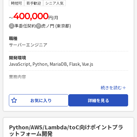
HTML,CSS,JavaScriptを使用したフロントエンドの開発経験
時短可
若手歓迎
シニア人気
PHPを用いたWebサービスの開発経験4年以上
400,000
Laravelを用いた開発経験1年以上
〜
円/月
エンジニア複数人のチームでの開発経験
準委任契約
虎ノ門 (東京都)
職種
サーバーエンジニア
開発環境
JavaScript, Python, MariaDB, Flask, Vue.js
業務内容
病院向けに提供している、アプリケーション（ベッドサイド
続きを読む＋
にあるシステムなど）の 機能拡張や保守をメインとし、その
他に新規機能開発にもご対応いただく予定です。 ※数ヶ月に1
お気に入り
詳細を見る
回、病院まで出張（4泊5日）に行っていただくことがありま
す。 ※稼働は0.5人月を想定しており、週2〜週3のご出社を組
み合わせていただく形なります。
Python/AWS/Lambda/toC向けポイントプラ
必須スキル
ットフォーム開発
・Python3.xを使用したサーバーサイドの開発経験 ・