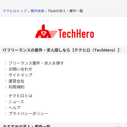
きます。 下記、具体的な業務内容です。 ・総合トップページ
＆共通ナビの開発/保守運用業務 ・訴求を促すコンテンツ掲載
テクヒロトップ
案件検索
Flaskの求人・案件一覧
を実現するためのロジック開発/運用 ・社内展開している管理
システムの拡張業務 ・マーケティング施策利用に必要なデー
タのシステム間連携 ・担当工程：基本設計～保守改修 【開発
環境】 ・言語：Python, HTML, CSS, Javascript ・FW：
Flask, Responder ・ツール：Github, CircleCI, Datadog,
Docker, Slack, Jira, Confluence ・クラウド：AWS（Fargate,
ITフリーランスの案件・求人探しなら【テクヒロ（TechHero）】
ECS, DynamoDB, ElastiCache, CloudFormation,
AppRunner, CloudFront, API Gateway, lambda, ELB,
Aurora MySQL）,GCP（Bigquery, CloudRun, Memorystore,
フリーランス案件・求人を探す
Pub/Sub, Cloud Storage）
お問い合わせ
サイトマップ
必須スキル
運営会社
・Pythonでの開発経験 2年以上 ・基本設計から1人称で対応
利用規約
可能な方 ・AWS環境下での開発経験(サービスを利用したこと
テクヒロとは
がある) 2年以上
ニュース
PHPを用いたWebサービスの開発経験4年以上
ヘルプ
Laravelを用いた開発経験1年以上
プライバシーポリシー
エンジニア複数人のチームでの開発経験
おすすめの求人・案件一覧