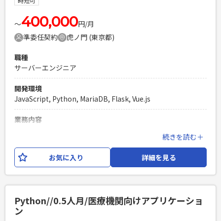
時短可
Vue3,Bootstrap5.3,jQuery3.7,vitest1.4 ・その他：
Docker,Github,Github
400,000
〜
円/月
Actions,Backlog,Teams,eslint,prettier,mypy,ruff
準委任契約
虎ノ門 (東京都)
必須スキル
職種
・Webアプリケーション開発経験（5年以上） ・Flaskを使用
サーバーエンジニア
したPytonの開発経験 ・設計〜運用保守まで一人称で対応で
きる方 ・JavaScript,HTML,CSSでの基本的な画面開発ができ
開発環境
る方 ・導入先（病院）への出張ができる方（2,3か月に1回程
JavaScript, Python, MariaDB, Flask, Vue.js
度）
PHPを用いたWebサービスの開発経験4年以上
業務内容
Laravelを用いた開発経験1年以上
病院向けに提供している、アプリケーション（ベッドサイド
続きを読む＋
エンジニア複数人のチームでの開発経験
にあるシステムなど）の 機能拡張や保守をメインとし、その
他に新規機能開発にもご対応いただく予定です。 ※数ヶ月に1
お気に入り
詳細を見る
回、病院まで出張（4泊5日）に行っていただくことがありま
す。 ※稼働は0.5人月を想定しており、週2〜週3のご出社を組
み合わせていただく形なります。
Python//0.5人月/医療機関向けアプリケーショ
必須スキル
ン
・Python3.xを使用したサーバーサイドの開発経験 ・