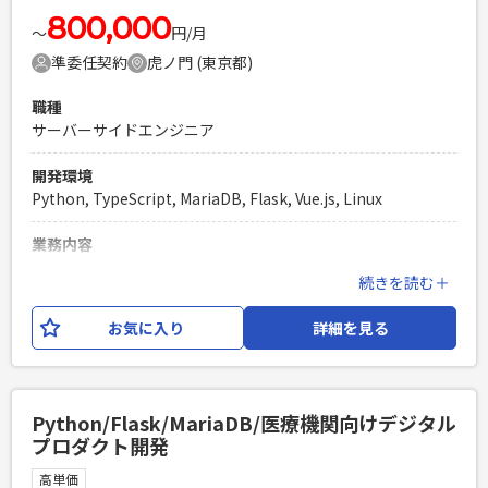
800,000
〜
円/月
準委任契約
虎ノ門 (東京都)
職種
サーバーサイドエンジニア
開発環境
Python, TypeScript, MariaDB, Flask, Vue.js, Linux
業務内容
パッケージ版の新規導入および保守のバックエンド開発やOS
続きを読む＋
更新に係る検証作業を担っていただきます。 ＜業務内容＞ ・
新規導入する施設に向けたWebアプリケーションの開発業務
お気に入り
詳細を見る
・稼働中の施設にて発生する保守開発業務 ・OS更新に伴うア
プリケーションテスト業務 ＜開発環境＞ BE：Python／Flask
／SQLAlchemy FE：Vue.js／TypeScript （SPA） OS：
Windows11／Linux（Redhat 系） DB：MariaDB 他、電子カ
Python/Flask/MariaDB/医療機関向けデジタル
ルテ製品に依存 MW：Apache／WSGI／Pacemaker／DRBD
プロダクト開発
Project：Backlog／GitHub MS365：Teams／Sharepoint／
Outlook／Copilot ネットワークの構造やセキュリティーの観
高単価