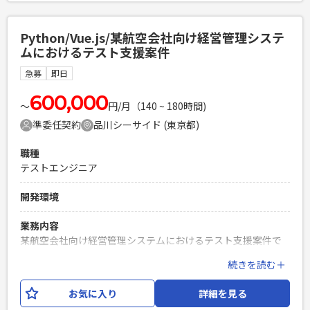
必須スキル
Python/Vue.js/某航空会社向け経営管理システ
・日本語の記事校正を迅速かつ正確に行える方 ・クリエイテ
ムにおけるテスト支援案件
ィブ（画像・動画・室内装飾などデザイン全般）への興味が
ある方 ・SharePointに関する基礎知識 ・Copilotエージェン
急募
即日
トに関する基礎知識
600,000
PHPを用いたWebサービスの開発経験4年以上
〜
円/月（140 ~ 180時間)
Laravelを用いた開発経験1年以上
準委任契約
品川シーサイド (東京都)
エンジニア複数人のチームでの開発経験
職種
テストエンジニア
開発環境
業務内容
某航空会社向け経営管理システムにおけるテスト支援案件で
す。 設計不備が多数発生していることから、プロジェクト立
続きを読む＋
て直しを目的として試験チームを新規立ち上げます。 試験項
目作成から試験実施、バグ改修までをチームで対応いただく
お気に入り
詳細を見る
ポジションです。