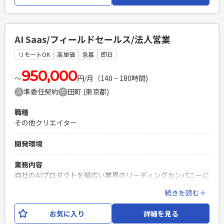
Google社のプレミアパートナーであり、Google Cloud案件で
最上流から携われる日本でも数少ないポジションです。
Google Cloudの強みであるAI、クラウドネイティブ、最新ク
AI Saas/フィールドセールス/法人営業
ラウド技術を経験できる機会もございます。 役割はPLや上流
SEレイヤーに該当するため、構築経験のみのPGの方は対象外
リモートOK
高単価
急募
即日
となります。
950,000
〜
円/月（140 ~ 180時間)
必須スキル
準委任契約
田町 (東京都)
・Google Cloudの新規構築、運用・改善経験がある方 ・現状
の構成を確認して改善点を挙げられる方 ・顧客が要望する要
職種
件から対応工数及びランニングコストの見積を出せる方
その他クリエイター
PHPを用いたWebサービスの開発経験4年以上
Laravelを用いた開発経験1年以上
開発環境
エンジニア複数人のチームでの開発経験
業務内容
自社のAIプロダクトを幅広い業界のリーディングカンパニーに
導入し、課題解決ソリューションを提供するセールスを募
続きを読む＋
集。 今回の募集では、フィールドセールスとしてプロダクト
の新規提案〜導入に注力いただきます。 領域は営業や人材、
お気に入り
詳細を見る
医療・介護など様々ございますが、参画いただくプロジェク