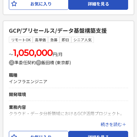
お気に入り
詳細を見る
たいと考えております。 クライアントとしては初めての試み
の為、既存システムのモダンアーキテクチャへの移行、およ
びAI駆動開発を取り入れた開発プロセスの構築・再構築にお
いて、 技術面を牽引いただけるテックリード（上級プログラ
GCP/プリセールス/データ基盤構築支援
マ）を募集いたします。 【具体的な業務内容】 ・技術スタッ
クの選定・検証・最適化（TypeScript 5.x / Node.js 22環境）
リモートOK
高単価
急募
即日
シニア人気
・サーバーレスアーキテクチャ（AWS Lambda, Step
Functions等）の設計・コードレビュー ・AI駆動開発におけ
1,050,000
〜
円/月
るプロンプトやコンテキスト最適化、および生成コードの品
準委任契約
飯田橋 (東京都)
質担保 ・フロントエンド（Next.js / shadcn/ui）およびインフ
ラ（AWS CDK）の横断的な実装・リード 【開発環境】 言
職種
語/FW：TypeScript (Node.js 22), Next.js, React フロント
インフラエンジニア
UI：shadcn/ui データベース/ORM：Aurora PostgreSQL
Serverless v2, Prisma Client インフラ/認証：AWS (Lambda,
開発環境
Step Functions, EventBridge, Glue, S3), Amazon Cognito
(JWT) IaC/データ管理：AWS CDK (TypeScript) テスト：
業務内容
Vitest (vi.mock) CI/CD：GitHub Actions その他：React PDF
クラウド・データ分析領域におけるGCP活用プロジェクト。
以下の業務を中心に対応いただきます。 ・GCP導入に向けた
必須スキル
続きを読む＋
プリセールス支援 ・顧客要件のヒアリング、提案内容の整理
・大規模またはモダンなWebアプリケーション開発における
・受注後の要件定義、基本設計、構築支援 ・Looker、
ソースコードレビュー、技術選定、アーキテクチャ設計の経験
お気に入り
詳細を見る