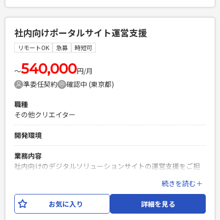
トは状況に応じて決定いたします。 【業務内容例】 ・エンタ
ープライズ顧客への受注獲得を目指したプロダクト提案～導
入 ・顧客の課題やニーズのヒアリングとそれに基づくプロダ
社内向けポータルサイト運営支援
クト活用の提案 ・顧客からのフィードバックを基にした、プ
ロダクトチームへの改善提案 最先端のAIプロダクトを通じて
リモートOK
急募
時短可
エンタープライズ企業のビジネス変革を支援し、大型案件に
関われる環境です。 顧客の声を事業やプロダクト開発に反映
540,000
〜
円/月
しながら、事業成長に主体的に関われる点が大きなやりがい
準委任契約
確認中 (東京都)
です。
職種
必須スキル
その他クリエイター
・法人営業経験（5年以上） ・SaaS/ソフトウェア（ITプロダ
クト）の法人営業経験（年数不問） ・コミュニケーション能
開発環境
力が高く、予期せぬ質問への対応力がある方 ・日常業務でAI
を活用されている方
業務内容
PHPを用いたWebサービスの開発経験4年以上
社内向けのデジタルソリューションサイトの運営支援をご担
Laravelを用いた開発経験1年以上
当いただきます。 主な業務は、サイト設定変更、記事の作
続きを読む＋
エンジニア複数人のチームでの開発経験
成・校正、発信内容の企画・検討です。 Microsoft
365（SharePoint・Copilotエージェント等）を活用しなが
お気に入り
詳細を見る
ら、 社内コミュニケーションの活性化や情報発信の推進を支
援いただきます。