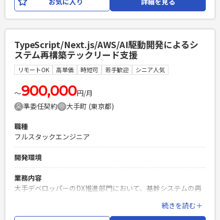
お気に入り
詳細を見る
Reactとなります。
必須スキル
・要件定義以降の経験 ・開発経験7年以上 ・
TypeScript/Next.js/AWS/AI駆動開発によるシ
Java(Springboot)開発経験 ・React開発経験（※類似FWでも
ステム再構築テックリード支援
可） ・顧客折衝経験
リモートOK
高単価
時短可
若手歓迎
シニア人気
PHPを用いたWebサービスの開発経験4年以上
Laravelを用いた開発経験1年以上
900,000
エンジニア複数人のチームでの開発経験
〜
円/月
準委任契約
大手町 (東京都)
職種
フルスタックエンジニア
開発環境
業務内容
大手デベロッパーのDX推進部門において、基幹システムの再
構築を実施しております。 大規模基幹システムのリプレイス
続きを読む＋
をAI駆動開発にて実施すべく準備を進めており、まずはスモー
ルスタートとして、 周辺サブシステムでAI駆動開発を実施し