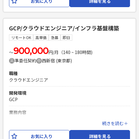
お気に入り
詳細を見る
支援、進捗・課題管理を行い、遅延している地域やプロジェ
クトの立て直しをリードします。 さらに、業務標準化の方針
整理や資料作成を迅速に行い、チームリーダーと連携しなが
らプロジェクト全体の推進をサポートします。
GCP/クラウドエンジニア/インフラ基盤構築
必須スキル
リモートOK
高単価
急募
即日
・グローバルでシステム公開/展開のPJを推進してきた経験を
有する方 ・会議をリードできるレベルの英語スキルを有する
900,000
〜
円/月（140 ~ 180時間)
方
準委任契約
西新宿 (東京都)
PHPを用いたWebサービスの開発経験4年以上
Laravelを用いた開発経験1年以上
職種
エンジニア複数人のチームでの開発経験
クラウドエンジニア
開発環境
GCP
業務内容
インフラエンジニアとして、顧客向けにGoogle
続きを読む＋
Cloud（GCP）を基盤としたシステム構築を行っていただきま
す。 顧客からの要件ヒアリングと企画から、設計・構築、運
お気に入り
詳細を見る
用保守と上流から下流まで携わっていただきます。 元請けは