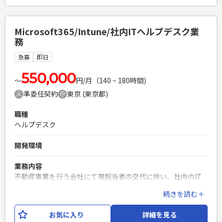
チャネル選定 ・エージェントリレーション強化、紹介数最大
化の施策立案・運用 ・求人広告の選定・出稿・効果測定 ・ダ
イレクトリクルーティングの企画・運用 ・候補者体験向上の
Microsoft365/Intune/社内ITヘルプデスク業
ための施策立案 ・採用要件のすり合わせ、経営層・事業責任
務
者との定例ミーティング ・採用レポート作成、進捗管理
急募
即日
必須スキル
・採用実務の経験3年以上 ・週3日以上の出社可能な方 <人物
550,000
〜
円/月（140 ~ 180時間)
像> ・自走して施策を企画・実行できる方 ・変化の大きい環
準委任契約
東京 (東京都)
境でスピード感を持って動ける方 ・経営層や事業責任者と密
に連携しながら採用を加速したい方 ・仕組みづくりや改善に
職種
前向きに取り組める方
ヘルプデスク
PHPを用いたWebサービスの開発経験4年以上
Laravelを用いた開発経験1年以上
開発環境
エンジニア複数人のチームでの開発経験
業務内容
不動産事業を行う会社にて現担当者の交代に伴い、社内のIT
環境を支えるサポート業務全般を担当いただきます。 8月〜9
続きを読む＋
月頃を中心に1〜2ヶ月間の引き継ぎ期間を経て、その後基本
的には1名体制で社内ユーザーの課題解決にあたっていただき
お気に入り
詳細を見る
ます。 ∟技術的な難易度が高い案件はエスカレーションして