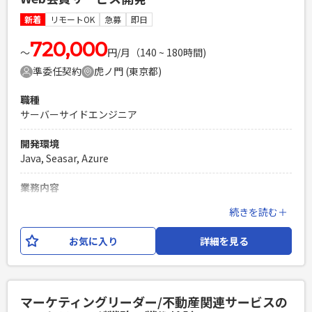
・Gitを使用したチーム開発経験 ・対人コミュニケーション能
力の高い方（★重要）
新着
リモートOK
急募
即日
PHPを用いたWebサービスの開発経験4年以上
720,000
Laravelを用いた開発経験1年以上
〜
円/月（140 ~ 180時間)
エンジニア複数人のチームでの開発経験
準委任契約
虎ノ門 (東京都)
職種
サーバーサイドエンジニア
開発環境
Java, Seasar, Azure
業務内容
上場企業が投資家向けに提供している、マーケティングプラ
続きを読む＋
ットフォームの運用開発となります。 サーバーサイドエンジ
ニアのPGとしてご参画いただきますが、フロントエンド側の
お気に入り
詳細を見る
開発もご担当いただきます。 開発環境は、
Java,Seaser2,HTML,CSS,JavaScript,Azureとなります。
必須スキル
マーケティングリーダー/不動産関連サービスの
・JavaによるWebアプリケーション開発経験3年以上 ・詳細