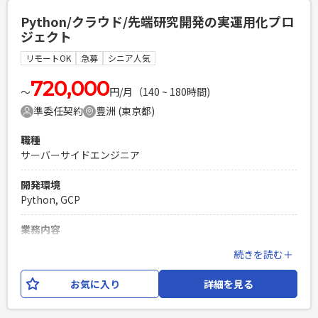
HTML, CSS, Java, JavaScript フレームワーク：Spring Boot,
Python/クラウド/先端研究開発の実運用化プロ
Thymeleaf DB：Oracle,Mysql インフラ：AWS, Terraform
ジェクト
開発ツール等：intelliJ, Docker, Github, Slack, Zoom, Jira,
Confluence等 設計思想：クリーンアーキテクチャ、 DDD
リモートOK
急募
シニア人気
必須スキル
720,000
〜
円/月（140 ~ 180時間)
・1人称でユーザーとコミュニケーションをとり設計を推進で
準委任契約
豊洲 (東京都)
きる方 ・Kotlinの実務経験 ・Thymeleaf経験（1年以上） ・
SQLを用いたデータベース操作の実務経験 ・DDDやクリーン
職種
アーキテクチャーなどのソフトウェア設計パターンを活用した
サーバーサイドエンジニア
開発経験（1年以上） ・AWSを利用した開発経験（1年以上）
PHPを用いたWebサービスの開発経験4年以上
開発環境
Laravelを用いた開発経験1年以上
Python, GCP
エンジニア複数人のチームでの開発経験
業務内容
研究開発目的で開発された調達管理システム（Python/約
続きを読む＋
7,000～8,000ステップ）の実運用化プロジェクトです。 研究
段階のプログラムを実際の業務で利用できるシステムへブラ
お気に入り
詳細を見る
ッシュアップするため、 設計書の作成から実装、テスト（テ
ストケース作成・実施）、コードレビューまで、一連の開発業