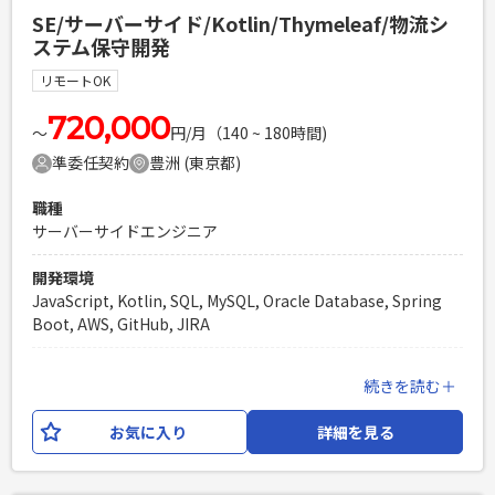
HTML, CSS, Java, JavaScript, React フレームワーク：
SE/サーバーサイド/Kotlin/Thymeleaf/物流シ
Spring Boot, Thymeleaf, Next.js DB：Oracle, Mysql イ
ステム保守開発
ンフラ：AWS(各種サービス), Terraform 開発ツール等：
Github, IntelliJ, Slack, Zoom, Jira, Confluence, VScode 等
リモートOK
設計思想：クリーンアーキテクチャ、 DDD AIツール：
Github copilot, Claude Code等
720,000
〜
円/月（140 ~ 180時間)
準委任契約
豊洲 (東京都)
必須スキル
・リーダーもしくはサブリーダーの経験 ・Kotlinの実務経験
職種
・SQLを用いたデータベース操作の実務経験 ・DDDやクリー
サーバーサイドエンジニア
ンアーキテクチャーなどのソフトウェア設計パターンを活用し
た開発経験（1年以上） ・AWSを利用した開発経験（1年以
開発環境
上） ・Reactの開発経験（3か月以上）
JavaScript, Kotlin, SQL, MySQL, Oracle Database, Spring
PHPを用いたWebサービスの開発経験4年以上
Boot, AWS, GitHub, JIRA
Laravelを用いた開発経験1年以上
エンジニア複数人のチームでの開発経験
業務内容
続きを読む＋
輸配送システムの保守開発を中心としたWeb開発案件です。
保守開発案件の増加に伴い、開発メンバーの補充が必要とな
お気に入り
詳細を見る
っており、 AIを活用した設計～開発～テストを1人称で対応で
きるSEメンバーを募集。 外注ベンダーとの問合せや確認対応
も発生する可能性がございます。 【開発環境】 言語：Kotlin,