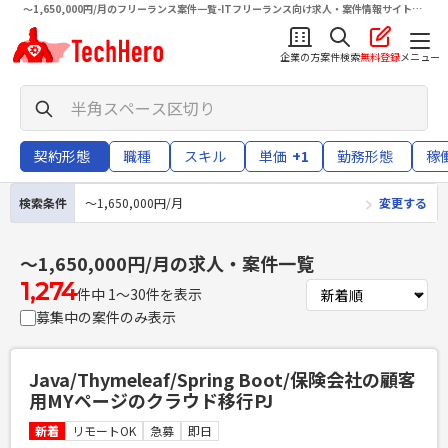
〜1,650,000円/月のフリーランス案件一覧-ITフリーランス向け求人・案件情報サイトテ
クヒロ（TechHero）
企業の方
案件検索
無料登録
メニュー
契約形態
職種
スキル
単価
+1
勤務形態
稼
検索条件
〜1,650,000円/月
変更する
〜1,650,000円/月
の求人・案件一覧
1,274
件中 1〜30件を表示
募集中の案件のみ表示
Java/Thymeleaf/Spring Boot/保険会社の顧客
用MYページのクラウド移行PJ
新着
リモートOK
急募
即日