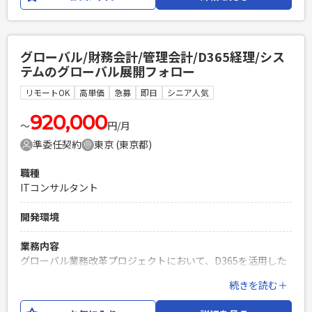
をご担当いただきたいです。 【役割】 ・プロジェクト全体進
参画を希望される方 ・明るくフットワークが軽く、個々のメ
捗/動態管理 ・品質評価 ・MGS/Temenosの開発状況トレース
ンバーと柔軟に意思疎通が図れる方 ・立場に関わらず壁のな
・Defect管理
いスムーズなコミュニケーションが取れる方 ・マルチタスク
を効率的にこなし、レスポンス早く初動を起こせる方 ・自立
グローバル/財務会計/管理会計/D365経理/シス
必須スキル
して業務を組み立て、周囲と連携して進めることができる方
テムのグローバル展開フォロー
・英語(ビジネスレベル) ・PMO経験(グローバル案件だと尚可)
PHPを用いたWebサービスの開発経験4年以上
・勘定系システム知見 ・金融業務知見
リモートOK
高単価
急募
即日
シニア人気
Laravelを用いた開発経験1年以上
PHPを用いたWebサービスの開発経験4年以上
エンジニア複数人のチームでの開発経験
920,000
Laravelを用いた開発経験1年以上
〜
円/月
エンジニア複数人のチームでの開発経験
準委任契約
東京 (東京都)
職種
ITコンサルタント
開発環境
業務内容
グローバル業務改革プロジェクトにおいて、D365を活用した
経理業務の標準化・展開を推進し、各拠点の会計基準やロー
続きを読む＋
カル要件を考慮したロールアウト計画の策定・実行を支援し
ます。 あわせて、標準業務フローの詳細化、各拠点への展開