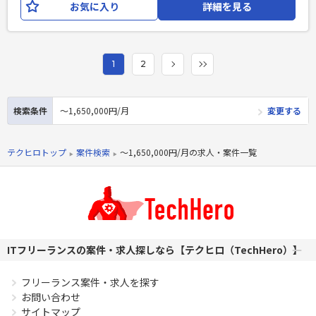
お気に入り
詳細を見る
団体活動を一元的に支えるプラットフォームを構築します。
既存の会員管理・決済機能の拡張として、団体の収益化・エ
ンゲージメント向上・運営効率化までを包括的に支援する 基
盤プラットフォームとして設計・開発します。 【開発環境】
1
2
言語/FW：Ruby on Rails,JavaScript DB：MySQL ツール：
Git,Slack,Backlog インフラ：
AWS(EC2,S3,RDS,ECS,CloudWatch),GitHub
検索条件
〜1,650,000円/月
変更する
Actions,Terraform 【チーム体制】 ・PM1名、ディレクター2
名、エンジニア4名、デザイナー1名体制 ・現在8名体制、今
後15名程度の組織規模になる予定
テクヒロトップ
案件検索
〜1,650,000円/月の求人・案件一覧
必須スキル
・Web開発経験3年以上 ・Ruby on Railsの開発経験3年以上
・詳細設計経験フェーズ以降のご経験 ・既存システムのコー
ドを読み解き、改修・改善が行える方
PHPを用いたWebサービスの開発経験4年以上
ITフリーランスの案件・求人探しなら【テクヒロ（TechHero）】
Laravelを用いた開発経験1年以上
エンジニア複数人のチームでの開発経験
フリーランス案件・求人を探す
お問い合わせ
サイトマップ