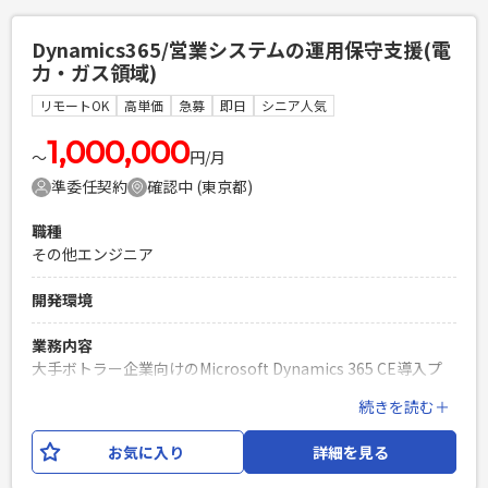
ト」に沿った、原稿（Word/SPO等）とWebサイトの突合チェ
ック ・アンカーリンクの正しい遷移、画像ALTテキストの反
Dynamics365/営業システムの運用保守支援(電
映、表記揺れの確認 ・Figma上のデザイン指示と、実際のレ
力・ガス領域)
イアウトの目視確認・すり合わせ ・チェック完了後のシート
へのステータス記入（校了進捗管理） ・Backlogを用いた実
リモートOK
高単価
急募
即日
シニア人気
装担当チームへの修正タスク起票・進行連携
1,000,000
〜
円/月
必須スキル
準委任契約
確認中 (東京都)
・Webサイト制作における進行管理、ディレクション、また
はQA（品質保証）の実務経験 ・基本的なWeb実装リテラシー
職種
（HTML、アンカーリンク、ALTテキスト、メタタグ等の用語
その他エンジニア
と仕様の理解） ・Excelを用いた緻密なデータ管理・ステータ
ス管理経験 ・お盆休暇は土日祝（暦通り）で問題ない方
開発環境
PHPを用いたWebサービスの開発経験4年以上
Laravelを用いた開発経験1年以上
業務内容
エンジニア複数人のチームでの開発経験
大手ボトラー企業向けのMicrosoft Dynamics 365 CE導入プ
ロジェクト。（一部FOモジュールを使用） Customer（顧客
続きを読む＋
管理）・Pricing（価格管理）・Rebate（リベート管理）領
域を中心に、要件定義および開発をご担当いただきます。
お気に入り
詳細を見る
必須スキル