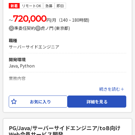
新着
リモートOK
急募
即日
必須スキル
・Reactを用いたフロントエンド開発の実務経験（2年以上目
720,000
〜
円/月（140 ~ 180時間)
安） ・JavaScript(ES6+),TypeScript,HTML5,CSS3を1人称で
準委任契約
虎ノ門 (東京都)
開発できるレベルのスキル ・Webアプリケーションの単体テ
スト作成・実施経験（現新比較やエビデンス作成の経験） ・
職種
基本設計書・詳細設計書の作成および改修経験 ・配下メンバ
サーバーサイドエンジニア
ーのスケジュール管理
PHPを用いたWebサービスの開発経験4年以上
開発環境
Laravelを用いた開発経験1年以上
Java, Python
エンジニア複数人のチームでの開発経験
業務内容
上場企業が機関投資家向けに提供している、マーケティング
続きを読む＋
プラットフォームのリニューアル案件に サーバーサイドエン
ジニア（Python）のSEとしてご参画いただきます。 【開発環
お気に入り
詳細を見る
境】Python,Azure,HTML,CSS,JavaScript,Azure,Claude
Code 他
必須スキル
PG/Java/サーバーサイドエンジニア/toB向け
・PythonによるWebアプリケーション設計開発経験3年以上
Web会員サービス開発