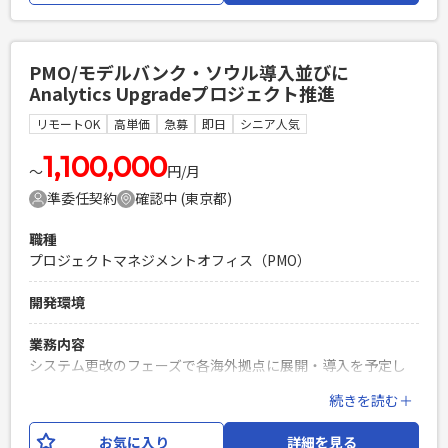
対応 ∟ほかにDX・インフラ・セキュリティ専用の常駐者が１
名おり、連携して対応 ・現場の困りごとや相談はベンダーや
AIツールを活用して解決いただきます 【仕事内容】 下記の業
PMO/モデルバンク・ソウル導入並びに
務を担っていただく想定です。 ・社内従業員からのPC、周辺
Analytics Upgradeプロジェクト推進
機器、各種システムに関する問い合わせ対応（チャット、メ
ール、電話） ・新入社員や異動者に向けた各種デバイス
リモートOK
高単価
急募
即日
シニア人気
（PC、スマートフォン、タブレット等）の初期設定および各
種インストールの実行（キッティング） ・社内システムやツ
1,100,000
〜
円/月
ールの管理（アカウント発行、権限付与、パスワードリセッ
準委任契約
確認中 (東京都)
ト、設定変更等） ・過去の問い合わせ履歴のデータ集計、お
よびFAQやマニュアルの継続的アップデート ・PC周辺機器、
職種
IT資産の管理・棚卸し業務 ・デバイス管理システムを用いた
プロジェクトマネジメントオフィス（PMO）
ポリシー設定や構成変更対応の補助 ・その他、ITに関連する
企画や資料作成の補助 ※3ヶ月に1度、出張が発生する可能性
開発環境
がございます。 ※詳細は面談時にお伝えします。
業務内容
必須スキル
システム更改のフェーズで各海外拠点に展開・導入を予定し
・ITヘルプデスク、テクニカルサポート、またはキッティング
ており、今回が3拠点目でソウル。 今後の拠点展開で差分導入
の実務経験 ・Microsoft 365（各種管理センター、アカウン
続きを読む＋
を可能にするモデルバンクをソウル導入と一体となって推
ト・権限管理等）の基本的な運用経験 ・ドキュメント作成
進。 ステークホルダーを巻き込み主体的なプロジェクト推進
（マニュアル、FAQ作成など）の経験 <人物像> ・中長期的な
お気に入り
詳細を見る