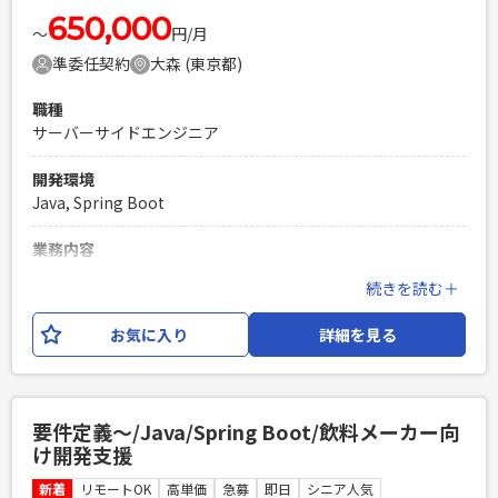
650,000
〜
円/月
準委任契約
大森 (東京都)
職種
サーバーサイドエンジニア
開発環境
Java, Spring Boot
業務内容
保険会社の顧客用MYページのクラウド移行PJ ※現在結合試験
続きを読む＋
工程で、障害分析改修を担当いただきたい。 【業務内容】 障
害リカバリ対応（原因調査～解決案提案～修正まで）
お気に入り
詳細を見る
必須スキル
・開発経験5年以上 ・Thymeleaf、Spring Bootを使用しての
業務経験 ・障害、バグの解析、修正までの経験
要件定義〜/Java/Spring Boot/飲料メーカー向
PHPを用いたWebサービスの開発経験4年以上
け開発支援
Laravelを用いた開発経験1年以上
新着
リモートOK
高単価
急募
即日
シニア人気
エンジニア複数人のチームでの開発経験