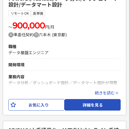
設計/データマート設計
SEO）業務 └メルマガ業務 └集計・定型業務 【ご参加い
ただきたい定例MTG】（※変動する可能性あり） ・毎日朝礼
リモートOK
高単価
9:00〜（朝会は参加不要になる可能性あり） ・月曜日10:00〜
30分程度 ・水曜日13:00〜14:00、15:00〜16:00 ・木曜日
900,000
〜
円/月
15:00〜16:00 ・毎月第二金曜日13:00~14:30
準委任契約
六本木 (東京都)
必須スキル
職種
・マーケティング戦略と戦術の検討と立案ができる方 ・チー
データ基盤エンジニア
ムリーダーやプロジェクトリーダーの経験 ・Web広告の運
用〜予算の管理までの経験 ・KPI設計、管理経験 ・Webサイ
開発環境
トの課題を見つけ解決方法まで立案できる方 ・ロジカルに物
事を俯瞰し、建設的な対話ができる方 ・CMSの操作経験
業務内容
（Webサイトの更新やページ作成） ・データ分析とレポート
データ分析／ダッシュボード設計／データマート設計が得意
作成経験 ・業務での生成AIの活用経験
な方、ぜひご紹介ください！ 1. Excelで作成している分析レポ
続きを読む＋
PHPを用いたWebサービスの開発経験4年以上
ートのPower BIによるダッシュボート化 すでに、OBU/RDBU
Laravelを用いた開発経験1年以上
のPower BIで作成されたダッシュボートがあるので、それを
お気に入り
詳細を見る
エンジニア複数人のチームでの開発経験
ほかのBUへ最適化・横展開する 2. 分析レポートを作成するた
めのデータマートの要件整理 現状Tableauの複数のデータソ
ースからダウンロードしているので、必要なデータを一つのデ
ータマートにしてダウンロード業務を効率化する