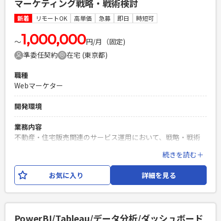
マーケティング戦略・戦術検討
設計以降を1人称で対応できる方 ・HTML,CSS,JavaScriptで
フロントエンドの開発経験が半年以上 ・Gitを使用したチーム
新着
リモートOK
高単価
急募
即日
時短可
開発経験 ・お人柄として明るい性格で、対人コミュニケーシ
ョン能力の高い方
1,000,000
〜
円/月（固定)
PHPを用いたWebサービスの開発経験4年以上
準委任契約
在宅 (東京都)
Laravelを用いた開発経験1年以上
エンジニア複数人のチームでの開発経験
職種
Webマーケター
開発環境
業務内容
不動産・住宅販売関連のサービス運用において、戦略・戦術
検討を担うマーケティングリーダーを募集。 施策を面で捉え
続きを読む＋
るマーケティング全体の戦略、予算管理、KPI設計・管理を担
う重要なポジションです。 【想定される業務内容】 ・販促グ
お気に入り
詳細を見る
ループ全体の戦略・戦術検討（★こちらがメイン） ・下記マ
ーケターが実行する業務の設計・管理および課題を見つけ解
決方法の立案 └広告ディレクション業務 └マーケティン
グキャンペーン業務 └サイト運営業務（イベントページ更
PowerBI/Tableau/データ分析/ダッシュボード
新、GA4の監視・レポーティングなど） └MEO（ローカル