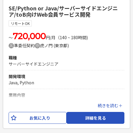
必須スキル
SE/Python or Java/サーバーサイドエンジニ
・Pythonでの開発経験3年以上 ・基本設計〜開発の経験 ・エ
ア/toB向けWeb会員サービス開発
ンドユーザーとコミュニケーションをとりながら業務を推進
できる方 ・クラウド環境（Google Cloud等）を利用した開発
リモートOK
経験3年以上 ・データ連携処理の実装経験 ・スケジュール管
理をして1人称で設計開発作業を進められる方
720,000
〜
円/月（140 ~ 180時間)
PHPを用いたWebサービスの開発経験4年以上
準委任契約
虎ノ門 (東京都)
Laravelを用いた開発経験1年以上
エンジニア複数人のチームでの開発経験
職種
サーバーサイドエンジニア
開発環境
Java, Python
業務内容
上場企業が機関投資家向けに提供している、マーケティング
続きを読む＋
プラットフォームの運用開発となります。 サービスは2つあ
り、いずれかのサービスにサーバーサイドエンジニアのSEと
お気に入り
詳細を見る
してご参画いただきます。 開発言語はPythonとJavaがあり、
ご経験に応じてアサイン先を決定いたします。