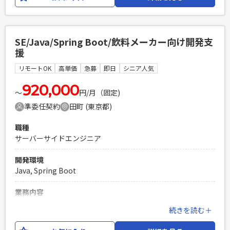
仕様調整や影響調査など、上流工程から関わる機会の多い案
件です。 また、長期保守案件のため、システム理解を深めな
がら調査・設計を中心に継続的に開発に携わることができま
す。 【担当業務】 ・業務要件の整理・仕様調整（ユーザ部門
SE/Java/Spring Boot/飲料メーカー向け開発支
対応） ・既存システムの影響調査 ・基本設計、詳細設計 ・
援
Javaによるアプリケーション開発 ・テスト計画、テスト実施
・本番リリース対応 ・保守・障害調査 ※調査・設計工程の比
リモートOK
高単価
急募
即日
シニア人気
率が比較的高いポジションです。
920,000
〜
円/月（固定)
必須スキル
準委任契約
田町 (東京都)
・基本設計〜テストまでの開発経験 ・JavaによるWebシステ
ム開発経験（5年以上） ・既存システムの調査・改修経験
職種
PHPを用いたWebサービスの開発経験4年以上
サーバーサイドエンジニア
Laravelを用いた開発経験1年以上
エンジニア複数人のチームでの開発経験
開発環境
Java, Spring Boot
業務内容
飲料メーカー様の情シス部門と連携しながら開発業務に従事
続きを読む＋
していただきます。 SEとして設計以降のフェーズに携わって
いただきます。 使用する技術としては、Java, Spring Boot,