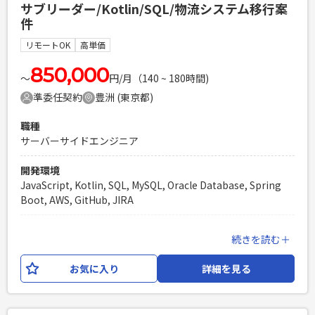
サブリーダー/Kotlin/SQL/物流システム移行案
プロジェクト推進
件
必須スキル
リモートOK
高単価
・Webシステム開発におけるSEのご経験（2年以上） ・要件
定義のご経験（2年以上） ・仕様書・設計書を理解し、開発チ
850,000
〜
円/月（140 ~ 180時間)
ームや関係者と円滑に連携した経験 ・通信携帯キャリア案件
準委任契約
豊洲 (東京都)
での業務のご経験
PHPを用いたWebサービスの開発経験4年以上
職種
Laravelを用いた開発経験1年以上
サーバーサイドエンジニア
エンジニア複数人のチームでの開発経験
開発環境
JavaScript, Kotlin, SQL, MySQL, Oracle Database, Spring
Boot, AWS, GitHub, JIRA
業務内容
続きを読む＋
輸配送システムをOracle CloudからAWSへの移行をするにあ
たり、開発サブリーダーをご担当いただきます。 業務内容と
お気に入り
詳細を見る
しては、実装・レビュー・他開発メンバーの進捗管理・報告
を実施いただきます。 外注ベンダーとの問合せや確認対応も
発生する可能性がございます。 【開発環境】 言語：Kotlin,