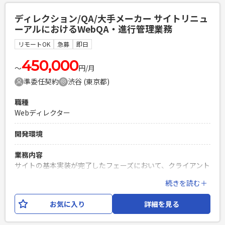
必須スキル
ディレクション/QA/大手メーカー サイトリニュ
・PythonもしくはJavaによるWebアプリケーション開発経験
ーアルにおけるWebQA・進行管理業務
3年以上 ・Gitを使用したチーム開発経験 ・対人コミュニケー
ション能力の高い方（★重要）
リモートOK
急募
即日
PHPを用いたWebサービスの開発経験4年以上
450,000
Laravelを用いた開発経験1年以上
〜
円/月
エンジニア複数人のチームでの開発経験
準委任契約
渋谷 (東京都)
職種
Webディレクター
開発環境
業務内容
サイトの基本実装が完了したフェーズにおいて、クライアント
からのフィードバックや進行管理シート（Excel）に基づき、
続きを読む＋
原稿とテストアップされたWebサイトの突合・チェック業務
をご担当いただきます。 ※自ら手を動かすコーディング（実
お気に入り
詳細を見る
装）業務は発生しません。 ※実装チームとは別軸でのチェッ
ク・指示出しがメインとなります。 ・「ページ進行管理シー