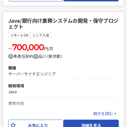
どのドキュメント整備・更新 ・オンプレミス、仮想環境、ク
ラウド環境を対象とした移転設計・構築の推進 ・サーバチー
ムの進捗管理、課題管理およびメンバーの取りまとめ ・ネッ
Java/銀行向け業務システムの開発・保守プロジ
トワークチームおよび関係部門との調整 ・運用設計および運
ェクト
用引継ぎ・移管支援
リモートOK
シニア人気
必須スキル
・サーバインフラの設計・構築経験（5年以上） ・インフラプ
700,000
〜
円/月
ロジェクトにおけるリーダーまたはサブリーダー経験 ・サー
準委任契約
品川 (東京都)
バ移設に伴うIPアドレス変更、およびミドルウェア・アプリ
ケーションの設定変更経験 ・オンプレミス、仮想環境、クラ
職種
ウド環境の設計・構築経験 ・現行環境の調査および設計書の
サーバーサイドエンジニア
作成・更新経験 ・関係部門との調整、進捗管理および課題管
理経験
開発環境
PHPを用いたWebサービスの開発経験4年以上
Java
Laravelを用いた開発経験1年以上
エンジニア複数人のチームでの開発経験
業務内容
銀行向け業務システムの開発・保守プロジェクトにて、上流
続きを読む＋
工程から開発まで主体的に推進できる中堅エンジニアを募集
します。 既存システムの機能改善を中心に、ユーザ部門との
お気に入り
詳細を見る