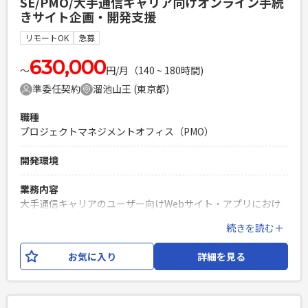
SE/PMO/大手通信キャリア向けオンライン手続
きサイト企画・開発支援
必須スキル
・Power BIを利用したダッシュボード設計・開発経験 ・デー
リモートOK
急募
タマート設計および要件定義経験 ・複数データソースの統
合・データモデリング経験
630,000
〜
円/月（140 ~ 180時間)
PHPを用いたWebサービスの開発経験4年以上
準委任契約
溜池山王 (東京都)
Laravelを用いた開発経験1年以上
エンジニア複数人のチームでの開発経験
職種
プロジェクトマネジメントオフィス（PMO）
開発環境
業務内容
大手通信キャリアのユーザー向けWebサイト・アプリにおけ
る新規機能追加・企画支援案件です。 オンライン手続きサイ
続きを読む＋
トの開発プロジェクトにて、企画・要件整理・開発推進をご
担当いただきます。 開発はオフショア体制となる可能性があ
お気に入り
詳細を見る
り、関係各所との調整や開発管理などPMOに近い立ち位置で
ご支援いただきます。 ・新規機能の企画・検討 ・要件定義書
作成 ・仕様書・設計書レビュー ・開発ベンダーとの調整・進
捗管理 ・社内外関係者との折衝 ・受入試験・リリース支援 ・