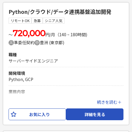
務をご担当いただきます。 本案件終了後も、レコメンドエン
ジンやインバウンド需要予測、LLM（大規模言語モデル）構
Python/クラウド/データ連携基盤追加開発
築など、 先端技術を活用したプロジェクトへの参画を予定し
ております。 【担当工程】 設計書作成、実装（Python）、テ
リモートOK
急募
シニア人気
スト（テストケース作成・実施）、コードレビュー 【開発環
境】 言語：Python クラウド：Google Cloud
720,000
〜
円/月（140 ~ 180時間)
準委任契約
豊洲 (東京都)
必須スキル
・Pythonでの開発経験3年以上 ・基本設計〜開発の経験 ・エ
職種
ンドユーザーとコミュニケーションをとりながら業務を推進
サーバーサイドエンジニア
できる方 ・クラウド環境（Google Cloud等）を利用した開発
経験3年以上 ・各種ドキュメント作成経験 ・スケジュール管
開発環境
理をして1人称で設計開発作業を進められる方 ・生成AI、機械
Python, GCP
学習についてのキャッチアップ意欲
PHPを用いたWebサービスの開発経験4年以上
業務内容
Laravelを用いた開発経験1年以上
Tableau等のツールからデータ分析を可能とするために、社内
続きを読む＋
エンジニア複数人のチームでの開発経験
の複数システムで蓄積されたデータを GCP上に集約（DL）す
る機能を実装いただきます。 また、要求に応じてDWHも設
お気に入り
詳細を見る
計・構築いただきます。 【ポジション】PG 【開発環境】
Python、シェルスクリプト、Google Cloud