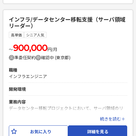
必須スキル
・開発実務経験（3年以上） ・Vue.jsまたはPythonでの開発
インフラ/データセンター移転支援（サーバ領域
経験 ・結合試験項目作成経験 ・結合試験実施経験 ・パッケー
リーダー）
ジのカスタム開発経験
高単価
シニア人気
PHPを用いたWebサービスの開発経験4年以上
Laravelを用いた開発経験1年以上
900,000
エンジニア複数人のチームでの開発経験
〜
円/月
準委任契約
確認中 (東京都)
職種
インフラエンジニア
開発環境
業務内容
データセンター移転プロジェクトにおいて、サーバ領域のリ
ーダーとして、以下の業務を担当いただきます。 ・サーバ移
続きを読む＋
設に伴うIPアドレス変更、およびミドルウェア・アプリケー
ションの設定変更 ・サーバ領域の取りまとめおよび設計・構
お気に入り
詳細を見る
築方針の策定 ・既存環境の調査、構成情報の整理、設計書な