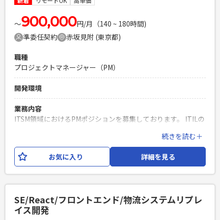
新着
リモートOK
高単価
に回答できる方（★最重要） ・要件定義以降の経験 ・開発経
験10年以上 ・Java(Spring Boot)開発経験 ・顧客折衝経験
900,000
〜
円/月（140 ~ 180時間)
PHPを用いたWebサービスの開発経験4年以上
準委任契約
赤坂見附 (東京都)
Laravelを用いた開発経験1年以上
エンジニア複数人のチームでの開発経験
職種
プロジェクトマネージャー（PM）
開発環境
業務内容
ITSM領域におけるPMポジションを募集しております。 ITILの
理解を前提に、プロジェクト推進・顧客折衝を主体的にご対
続きを読む＋
応いただける方を求めております。 ＜業務内容＞ ・ITSM関連
プロジェクトの推進 ・顧客折衝／課題整理 ・運用プロセス改
お気に入り
詳細を見る
善支援 ・各ステークホルダーとの調整対応 ・進捗／課題管理
必須スキル
・システム開発またはインフラ領域の経験 ・PM／PMO経験
SE/React/フロントエンド/物流システムリプレ
・顧客折衝経験 ・課題管理、進捗管理経験 ・運用改善、サー
イス開発
ビスマネジメント経験 ・主体的に課題解決へ取り組める方 ・