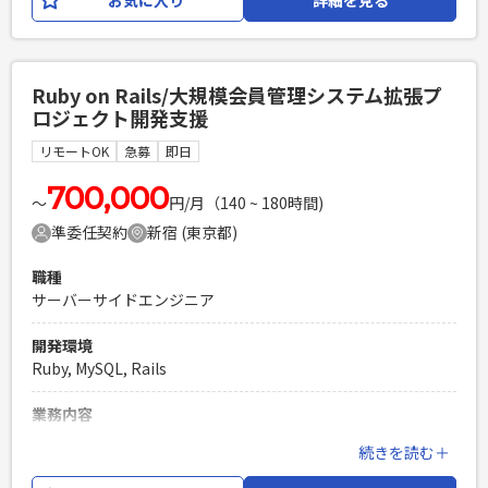
Looker Studio、BigQueryを活用したデータ分析基盤支援
・TypeScriptを用いた実務開発経験 ・Next.js (App Router)
/Reactを用いたフロントエンドの開発・設計経験 ・AWSサー
必須スキル
バーレス環境でのバックエンド開発経験 ・API Gateway /
・GCPを活用したシステム導入または構築経験（3年以上） ・
Lambda、およびEventBridge / Step Functionsを用いたイ
Ruby on Rails/大規模会員管理システム拡張プ
Looker、Looker Studio、BigQueryいずれかの実務経験 ・プ
ベント駆動・非同期処理の実装経験 ・AWS CDK (TypeScript)
ロジェクト開発支援
リセールスまたは顧客折衝を伴う提案支援経験 ・要件定義か
を用いたIaC（Infrastructure as Code）の実務経験 ・Vitest /
ら参画したプロジェクト経験
Jest 等を用いたテストコードの適切な設計・モック戦略の理
リモートOK
急募
即日
解
PHPを用いたWebサービスの開発経験4年以上
700,000
Laravelを用いた開発経験1年以上
〜
円/月（140 ~ 180時間)
PHPを用いたWebサービスの開発経験4年以上
エンジニア複数人のチームでの開発経験
Laravelを用いた開発経験1年以上
準委任契約
新宿 (東京都)
エンジニア複数人のチームでの開発経験
職種
サーバーサイドエンジニア
開発環境
Ruby, MySQL, Rails
業務内容
新規プロダクトの立ち上げメンバーの募集です。 団体運営に
続きを読む＋
おける「物販」「コンテンツ配信」「リアルイベント連動」
「アンケート配信」といったプロダクトをゼロから開発し、