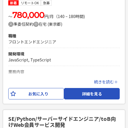
コミュニケーション能力の高い方
新着
リモートOK
急募
PHPを用いたWebサービスの開発経験4年以上
780,000
Laravelを用いた開発経験1年以上
〜
円/月（140 ~ 180時間)
エンジニア複数人のチームでの開発経験
準委任契約
在宅 (東京都)
職種
フロントエンドエンジニア
開発環境
JavaScript, TypeScript
業務内容
BizBrowserなどで稼働している既存物流システムの画面・帳
続きを読む＋
票（計62機能）を、Reactへリプレイス（単純移行）するプ
ロジェクトにて SEとしてご参画いただき、下記の業務をお任
お気に入り
詳細を見る
せいたします。 【業務内容】 ・既存画面仕様のリバース・既
存設計書の改修（基本設計/詳細設計） ・React画面・帳票の
開発およびレビュー ・テスト仕様書（単体・結合）の作成・
レビュー ・メンバーのスケジュール管理 ・リリース作業の対
SE/Python/サーバーサイドエンジニア/toB向
応 AI（Claude Code）による現行解析や現新比較などの最新
けWeb会員サービス開発
技術、プロセスを取り入れた効率的な開発を行っています。