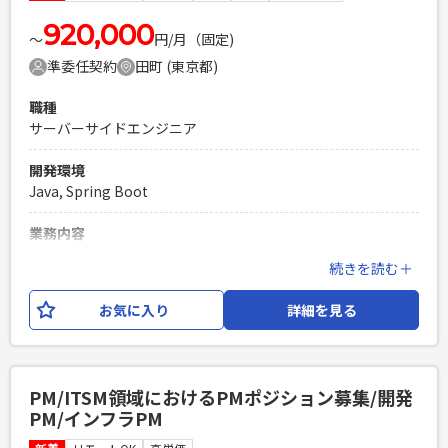
920,000
〜
円/月（固定)
準委任契約
田町 (東京都)
職種
サーバーサイドエンジニア
開発環境
Java, Spring Boot
業務内容
飲料メーカー様の情シス部門と連携しながら開発業務に従事
続きを読む＋
していただきます。 技術的な要望を論点整理しながら、方針
決めをしていただく役割を担っていただきます。 開発チーム
お気に入り
詳細を見る
が全部で5チームあり、それぞれのリーダークラスとコミュニ
ケーションを取りながら 情シス部門とやり取りしていただき
ます。 使用する技術としては、Java, Spring Boot, Reactと
なります。
PM/ITSM領域におけるPMポジション募集/開発
PM/インフラPM
必須スキル
・技術に詳しい情シス部門からの技術的な指摘・問い合わせ