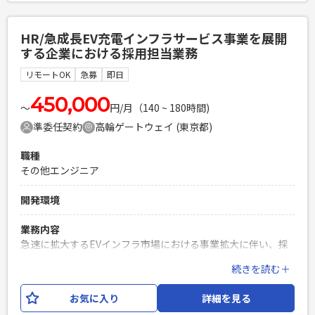
・Dynamics 365におけるCustomer/Pricing/Rebate領域の
標準機能に関する知見・実務経験 ・上記領域での要件定義経
HR/急成長EV充電インフラサービス事業を展開
験
する企業における採用担当業務
PHPを用いたWebサービスの開発経験4年以上
リモートOK
急募
即日
Laravelを用いた開発経験1年以上
エンジニア複数人のチームでの開発経験
450,000
〜
円/月（140 ~ 180時間)
準委任契約
高輪ゲートウェイ (東京都)
職種
その他エンジニア
開発環境
業務内容
急速に拡大するEVインフラ市場における事業拡大に伴い、採
用力の強化を行なっております。 中途採用担当者として母集
続きを読む＋
団形成を中心に、上流工程から施策実行まで一貫してリード
いただく想定です。 業務内容例としては以下を想定しており
お気に入り
詳細を見る
ます。 【業務内容】 ・中途採用の戦略立案・ペルソナ設定・