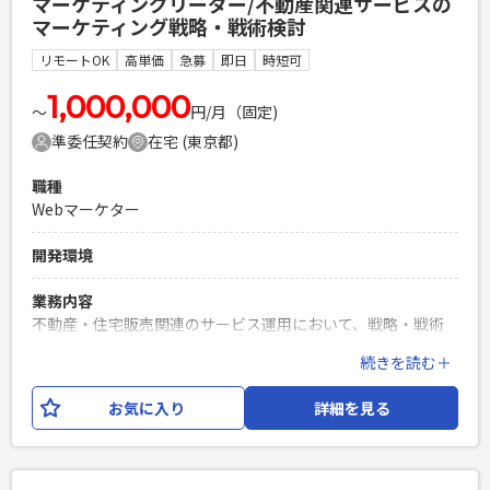
マーケティングリーダー/不動産関連サービスの
・JavaによるWebアプリケーション開発経験3年以上 ・詳細
マーケティング戦略・戦術検討
設計以降を1人称で対応できる方 ・HTML,CSS,JavaScriptで
フロントエンドの開発経験が半年以上 ・Gitを使用したチーム
リモートOK
高単価
急募
即日
時短可
開発経験 ・お人柄として明るい性格で、対人コミュニケーシ
ョン能力の高い方
1,000,000
〜
円/月（固定)
PHPを用いたWebサービスの開発経験4年以上
準委任契約
在宅 (東京都)
Laravelを用いた開発経験1年以上
エンジニア複数人のチームでの開発経験
職種
Webマーケター
開発環境
業務内容
不動産・住宅販売関連のサービス運用において、戦略・戦術
検討を担うマーケティングリーダーを募集。 施策を面で捉え
続きを読む＋
るマーケティング全体の戦略、予算管理、KPI設計・管理を担
う重要なポジションです。 【想定される業務内容】 ・販促グ
お気に入り
詳細を見る
ループ全体の戦略・戦術検討（★こちらがメイン） ・下記マ
ーケターが実行する業務の設計・管理および課題を見つけ解
決方法の立案 └広告ディレクション業務 └マーケティン
グキャンペーン業務 └サイト運営業務（イベントページ更