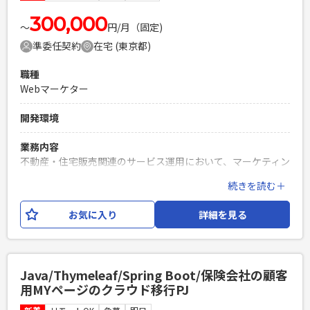
できる方 ・SEクラスから上がってくる成果物のレビューがで
きる方 ・PythonによるWebアプリケーション設計開発経験3
300,000
〜
円/月（固定)
年以上 ・Gitを使用したチーム開発経験 ・対人コミュニケーシ
準委任契約
在宅 (東京都)
ョン能力の高い方
PHPを用いたWebサービスの開発経験4年以上
職種
Laravelを用いた開発経験1年以上
Webマーケター
エンジニア複数人のチームでの開発経験
開発環境
業務内容
不動産・住宅販売関連のサービス運用において、マーケティン
グ担当をお任せいたします。 広告運用、ディレクション、コ
続きを読む＋
ンテンツ企画・制作、データ分析とマーケ業務全般に関わっ
ていただきます。 【想定される業務内容】 1、広告ディレクシ
お気に入り
詳細を見る
ョン業務 2、マーケティングキャンペーン業務 3、サイト運営
業務（イベントページ更新、GA4の監視・レポーティングな
ど） 4、MEO（ローカルSEO）業務 5、メルマガ業務 6、集
計・定型業務（マーケティング反響分析など） 【参加必須の
Java/Thymeleaf/Spring Boot/保険会社の顧客
定例MTG】 [週次MTG] 水曜日 13:00〜16:00 木曜日
用MYページのクラウド移行PJ
15:00〜16:00 [月次MTG] 第2金曜日 13:00-14:30（※第1
週にズレる場合あり） 第1水曜日 9:30〜10:30（※第2週に