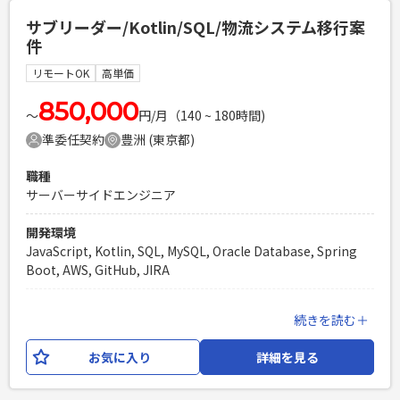
捗管理 ・社内外関係者との折衝 ・受入試験・リリース支援 ・
サブリーダー/Kotlin/SQL/物流システム移行案
プロジェクト推進
件
必須スキル
リモートOK
高単価
・Webシステム開発におけるSEのご経験（2年以上） ・要件
定義のご経験（2年以上） ・仕様書・設計書を理解し、開発チ
850,000
〜
円/月（140 ~ 180時間)
ームや関係者と円滑に連携した経験 ・通信携帯キャリア案件
準委任契約
豊洲 (東京都)
での業務のご経験
PHPを用いたWebサービスの開発経験4年以上
職種
Laravelを用いた開発経験1年以上
サーバーサイドエンジニア
エンジニア複数人のチームでの開発経験
開発環境
JavaScript, Kotlin, SQL, MySQL, Oracle Database, Spring
Boot, AWS, GitHub, JIRA
業務内容
続きを読む＋
輸配送システムをOracle CloudからAWSへの移行をするにあ
たり、開発サブリーダーをご担当いただきます。 業務内容と
お気に入り
詳細を見る
しては、実装・レビュー・他開発メンバーの進捗管理・報告
を実施いただきます。 外注ベンダーとの問合せや確認対応も