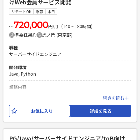
けWeb会員サービス開発
技術、プロセスを取り入れた効率的な開発を行っています。
リモートOK
急募
即日
必須スキル
・Reactを用いたフロントエンド開発の実務経験（2年以上目
720,000
〜
円/月（140 ~ 180時間)
安） ・JavaScript(ES6+),TypeScript,HTML5,CSS3を1人称で
準委任契約
虎ノ門 (東京都)
開発できるレベルのスキル ・Webアプリケーションの単体テ
スト作成・実施経験（現新比較やエビデンス作成の経験） ・
職種
基本設計書・詳細設計書の作成および改修経験 ・配下メンバ
サーバーサイドエンジニア
ーのスケジュール管理
PHPを用いたWebサービスの開発経験4年以上
開発環境
Laravelを用いた開発経験1年以上
Java, Python
エンジニア複数人のチームでの開発経験
業務内容
上場企業が機関投資家向けに提供している、マーケティング
続きを読む＋
プラットフォームのリニューアル案件に サーバーサイドエン
ジニア（Python）のSEとしてご参画いただきます。 【開発環
お気に入り
詳細を見る
境】Python,Azure,HTML,CSS,JavaScript,Azure,Claude
Code 他
必須スキル
PG/Java/サーバーサイドエンジニア/toB向け
・PythonによるWebアプリケーション設計開発経験3年以上