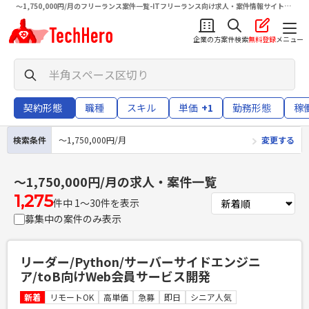
〜1,750,000円/月のフリーランス案件一覧-ITフリーランス向け求人・案件情報サイトテ
クヒロ（TechHero）
企業の方
案件検索
無料登録
メニュー
契約形態
職種
スキル
単価
+1
勤務形態
稼
検索条件
〜1,750,000円/月
変更する
〜1,750,000円/月
の求人・案件一覧
1,275
件中 1〜30件を表示
募集中の案件のみ表示
リーダー/Python/サーバーサイドエンジニ
ア/toB向けWeb会員サービス開発
新着
リモートOK
高単価
急募
即日
シニア人気