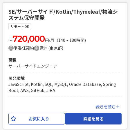
発生する可能性がございます。 【開発環境】 言語：Kotlin,
HTML, CSS, Java, JavaScript, React フレームワーク：
SE/サーバーサイド/Kotlin/Thymeleaf/物流シ
Spring Boot, Thymeleaf, Next.js DB：Oracle, Mysql イ
ステム保守開発
ンフラ：AWS(各種サービス), Terraform 開発ツール等：
Github, IntelliJ, Slack, Zoom, Jira, Confluence, VScode 等
リモートOK
設計思想：クリーンアーキテクチャ、 DDD AIツール：
Github copilot, Claude Code等
720,000
〜
円/月（140 ~ 180時間)
準委任契約
豊洲 (東京都)
必須スキル
・リーダーもしくはサブリーダーの経験 ・Kotlinの実務経験
職種
・SQLを用いたデータベース操作の実務経験 ・DDDやクリー
サーバーサイドエンジニア
ンアーキテクチャーなどのソフトウェア設計パターンを活用し
た開発経験（1年以上） ・AWSを利用した開発経験（1年以
開発環境
上） ・Reactの開発経験（3か月以上）
JavaScript, Kotlin, SQL, MySQL, Oracle Database, Spring
PHPを用いたWebサービスの開発経験4年以上
Boot, AWS, GitHub, JIRA
Laravelを用いた開発経験1年以上
エンジニア複数人のチームでの開発経験
業務内容
続きを読む＋
輸配送システムの保守開発を中心としたWeb開発案件です。
保守開発案件の増加に伴い、開発メンバーの補充が必要とな
お気に入り
詳細を見る
っており、 AIを活用した設計～開発～テストを1人称で対応で
きるSEメンバーを募集。 外注ベンダーとの問合せや確認対応