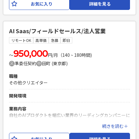
お気に入り
詳細を見る
用保守と上流から下流まで携わっていただきます。 元請けは
Google社のプレミアパートナーであり、Google Cloud案件で
最上流から携われる日本でも数少ないポジションです。
Google Cloudの強みであるAI、クラウドネイティブ、最新ク
AI Saas/フィールドセールス/法人営業
ラウド技術を経験できる機会もございます。 役割はPLや上流
SEレイヤーに該当するため、構築経験のみのPGの方は対象外
リモートOK
高単価
急募
即日
となります。
950,000
〜
円/月（140 ~ 180時間)
必須スキル
準委任契約
田町 (東京都)
・Google Cloudの新規構築、運用・改善経験がある方 ・現状
の構成を確認して改善点を挙げられる方 ・顧客が要望する要
職種
件から対応工数及びランニングコストの見積を出せる方
その他クリエイター
PHPを用いたWebサービスの開発経験4年以上
Laravelを用いた開発経験1年以上
開発環境
エンジニア複数人のチームでの開発経験
業務内容
自社のAIプロダクトを幅広い業界のリーディングカンパニーに
導入し、課題解決ソリューションを提供するセールスを募
続きを読む＋
集。 今回の募集では、フィールドセールスとしてプロダクト
の新規提案〜導入に注力いただきます。 領域は営業や人材、
お気に入り
詳細を見る