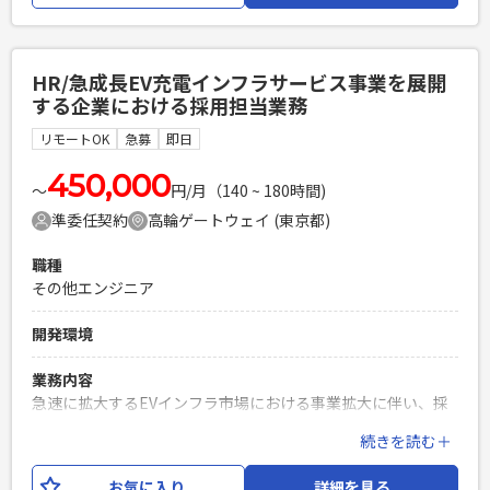
必須スキル
・Dynamics 365におけるCustomer/Pricing/Rebate領域の
標準機能に関する知見・実務経験 ・上記領域での要件定義経
HR/急成長EV充電インフラサービス事業を展開
験
する企業における採用担当業務
PHPを用いたWebサービスの開発経験4年以上
リモートOK
急募
即日
Laravelを用いた開発経験1年以上
エンジニア複数人のチームでの開発経験
450,000
〜
円/月（140 ~ 180時間)
準委任契約
高輪ゲートウェイ (東京都)
職種
その他エンジニア
開発環境
業務内容
急速に拡大するEVインフラ市場における事業拡大に伴い、採
用力の強化を行なっております。 中途採用担当者として母集
続きを読む＋
団形成を中心に、上流工程から施策実行まで一貫してリード
いただく想定です。 業務内容例としては以下を想定しており
お気に入り
詳細を見る