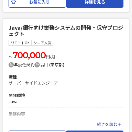
お気に入り
詳細を見る
築方針の策定 ・既存環境の調査、構成情報の整理、設計書な
どのドキュメント整備・更新 ・オンプレミス、仮想環境、ク
ラウド環境を対象とした移転設計・構築の推進 ・サーバチー
ムの進捗管理、課題管理およびメンバーの取りまとめ ・ネッ
Java/銀行向け業務システムの開発・保守プロジ
トワークチームおよび関係部門との調整 ・運用設計および運
ェクト
用引継ぎ・移管支援
リモートOK
シニア人気
必須スキル
・サーバインフラの設計・構築経験（5年以上） ・インフラプ
700,000
〜
円/月
ロジェクトにおけるリーダーまたはサブリーダー経験 ・サー
準委任契約
品川 (東京都)
バ移設に伴うIPアドレス変更、およびミドルウェア・アプリ
ケーションの設定変更経験 ・オンプレミス、仮想環境、クラ
職種
ウド環境の設計・構築経験 ・現行環境の調査および設計書の
サーバーサイドエンジニア
作成・更新経験 ・関係部門との調整、進捗管理および課題管
理経験
開発環境
PHPを用いたWebサービスの開発経験4年以上
Java
Laravelを用いた開発経験1年以上
エンジニア複数人のチームでの開発経験
業務内容
銀行向け業務システムの開発・保守プロジェクトにて、上流
続きを読む＋
工程から開発まで主体的に推進できる中堅エンジニアを募集