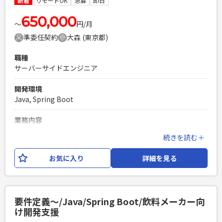
新着
リモートOK
急募
即日
ズレる場合あり）
650,000
〜
円/月
必須スキル
準委任契約
大森 (東京都)
・事業会社の一員としての当事者意識を持ち、業務に取り組
める方 ・Web/デジタル広告運用のご経験 ・生成AIをマーケテ
職種
ィング業務で使用している方 ・目標数値を設定し、進捗管理
サーバーサイドエンジニア
できる方 ・代理店のディレクションができる方 ・GA4や
Clarityでの分析、調査経験
開発環境
PHPを用いたWebサービスの開発経験4年以上
Java, Spring Boot
Laravelを用いた開発経験1年以上
エンジニア複数人のチームでの開発経験
業務内容
保険会社の顧客用MYページのクラウド移行PJ ※現在結合試験
続きを読む＋
工程で、障害分析改修を担当いただきたい。 【業務内容】 障
害リカバリ対応（原因調査～解決案提案～修正まで）
お気に入り
詳細を見る
必須スキル
・開発経験5年以上 ・Thymeleaf、Spring Bootを使用しての
業務経験 ・障害、バグの解析、修正までの経験
要件定義〜/Java/Spring Boot/飲料メーカー向
PHPを用いたWebサービスの開発経験4年以上
け開発支援
Laravelを用いた開発経験1年以上