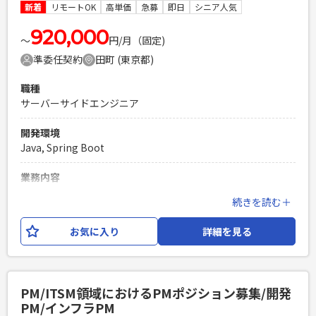
新着
リモートOK
高単価
急募
即日
シニア人気
エンジニア複数人のチームでの開発経験
920,000
〜
円/月（固定)
準委任契約
田町 (東京都)
職種
サーバーサイドエンジニア
開発環境
Java, Spring Boot
業務内容
飲料メーカー様の情シス部門と連携しながら開発業務に従事
続きを読む＋
していただきます。 技術的な要望を論点整理しながら、方針
決めをしていただく役割を担っていただきます。 開発チーム
お気に入り
詳細を見る
が全部で5チームあり、それぞれのリーダークラスとコミュニ
ケーションを取りながら 情シス部門とやり取りしていただき
ます。 使用する技術としては、Java, Spring Boot, Reactと
なります。
PM/ITSM領域におけるPMポジション募集/開発
PM/インフラPM
必須スキル