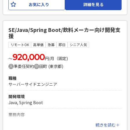
します。 既存システムの機能改善を中心に、ユーザ部門との
お気に入り
詳細を見る
仕様調整や影響調査など、上流工程から関わる機会の多い案
件です。 また、長期保守案件のため、システム理解を深めな
がら調査・設計を中心に継続的に開発に携わることができま
す。 【担当業務】 ・業務要件の整理・仕様調整（ユーザ部門
SE/Java/Spring Boot/飲料メーカー向け開発支
対応） ・既存システムの影響調査 ・基本設計、詳細設計 ・
援
Javaによるアプリケーション開発 ・テスト計画、テスト実施
・本番リリース対応 ・保守・障害調査 ※調査・設計工程の比
リモートOK
高単価
急募
即日
シニア人気
率が比較的高いポジションです。
920,000
〜
円/月（固定)
必須スキル
準委任契約
田町 (東京都)
・基本設計〜テストまでの開発経験 ・JavaによるWebシステ
ム開発経験（5年以上） ・既存システムの調査・改修経験
職種
PHPを用いたWebサービスの開発経験4年以上
サーバーサイドエンジニア
Laravelを用いた開発経験1年以上
エンジニア複数人のチームでの開発経験
開発環境
Java, Spring Boot
業務内容
飲料メーカー様の情シス部門と連携しながら開発業務に従事
続きを読む＋
していただきます。 SEとして設計以降のフェーズに携わって