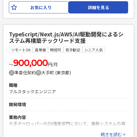
いただきます。 使用する技術としては、Java, Spring Boot,
お気に入り
詳細を見る
Reactとなります。
必須スキル
・要件定義以降の経験 ・開発経験7年以上 ・
TypeScript/Next.js/AWS/AI駆動開発によるシ
Java(Springboot)開発経験 ・React開発経験（※類似FWでも
ステム再構築テックリード支援
可） ・顧客折衝経験
リモートOK
高単価
時短可
若手歓迎
シニア人気
PHPを用いたWebサービスの開発経験4年以上
Laravelを用いた開発経験1年以上
900,000
エンジニア複数人のチームでの開発経験
〜
円/月
準委任契約
大手町 (東京都)
職種
フルスタックエンジニア
開発環境
業務内容
大手デベロッパーのDX推進部門において、基幹システムの再
構築を実施しております。 大規模基幹システムのリプレイス
続きを読む＋
をAI駆動開発にて実施すべく準備を進めており、まずはスモー