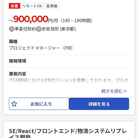
・技術に詳しい情シス部門からの技術的な指摘・問い合わせ
新着
リモートOK
高単価
に回答できる方（★最重要） ・要件定義以降の経験 ・開発経
験10年以上 ・Java(Spring Boot)開発経験 ・顧客折衝経験
900,000
〜
円/月（140 ~ 180時間)
PHPを用いたWebサービスの開発経験4年以上
準委任契約
赤坂見附 (東京都)
Laravelを用いた開発経験1年以上
エンジニア複数人のチームでの開発経験
職種
プロジェクトマネージャー（PM）
開発環境
業務内容
ITSM領域におけるPMポジションを募集しております。 ITILの
理解を前提に、プロジェクト推進・顧客折衝を主体的にご対
続きを読む＋
応いただける方を求めております。 ＜業務内容＞ ・ITSM関連
プロジェクトの推進 ・顧客折衝／課題整理 ・運用プロセス改
お気に入り
詳細を見る
善支援 ・各ステークホルダーとの調整対応 ・進捗／課題管理
必須スキル
・システム開発またはインフラ領域の経験 ・PM／PMO経験
SE/React/フロントエンド/物流システムリプレ
・顧客折衝経験 ・課題管理、進捗管理経験 ・運用改善、サー
イス開発