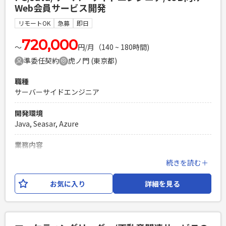
Web会員サービス開発
・Gitを使用したチーム開発経験 ・対人コミュニケーション能
力の高い方（★重要）
リモートOK
急募
即日
PHPを用いたWebサービスの開発経験4年以上
720,000
Laravelを用いた開発経験1年以上
〜
円/月（140 ~ 180時間)
エンジニア複数人のチームでの開発経験
準委任契約
虎ノ門 (東京都)
職種
サーバーサイドエンジニア
開発環境
Java, Seasar, Azure
業務内容
上場企業が投資家向けに提供している、マーケティングプラ
続きを読む＋
ットフォームの運用開発となります。 サーバーサイドエンジ
ニアのPGとしてご参画いただきますが、フロントエンド側の
お気に入り
詳細を見る
開発もご担当いただきます。 開発環境は、
Java,Seaser2,HTML,CSS,JavaScript,Azureとなります。
必須スキル