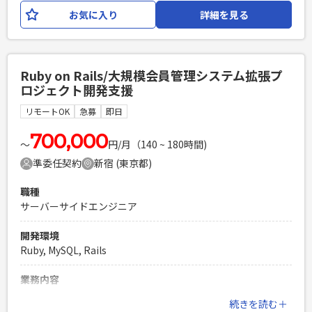
・受注後の要件定義、基本設計、構築支援 ・Looker、
ソースコードレビュー、技術選定、アーキテクチャ設計の経験
お気に入り
詳細を見る
Looker Studio、BigQueryを活用したデータ分析基盤支援
・TypeScriptを用いた実務開発経験 ・Next.js (App Router)
/Reactを用いたフロントエンドの開発・設計経験 ・AWSサー
必須スキル
バーレス環境でのバックエンド開発経験 ・API Gateway /
・GCPを活用したシステム導入または構築経験（3年以上） ・
Lambda、およびEventBridge / Step Functionsを用いたイ
Ruby on Rails/大規模会員管理システム拡張プ
Looker、Looker Studio、BigQueryいずれかの実務経験 ・プ
ベント駆動・非同期処理の実装経験 ・AWS CDK (TypeScript)
ロジェクト開発支援
リセールスまたは顧客折衝を伴う提案支援経験 ・要件定義か
を用いたIaC（Infrastructure as Code）の実務経験 ・Vitest /
ら参画したプロジェクト経験
Jest 等を用いたテストコードの適切な設計・モック戦略の理
リモートOK
急募
即日
解
PHPを用いたWebサービスの開発経験4年以上
700,000
Laravelを用いた開発経験1年以上
〜
円/月（140 ~ 180時間)
PHPを用いたWebサービスの開発経験4年以上
エンジニア複数人のチームでの開発経験
Laravelを用いた開発経験1年以上
準委任契約
新宿 (東京都)
エンジニア複数人のチームでの開発経験
職種
サーバーサイドエンジニア
開発環境
Ruby, MySQL, Rails
業務内容
新規プロダクトの立ち上げメンバーの募集です。 団体運営に
続きを読む＋
おける「物販」「コンテンツ配信」「リアルイベント連動」