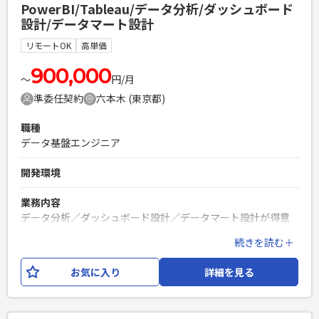
PowerBI/Tableau/データ分析/ダッシュボード
新、GA4の監視・レポーティングなど） └MEO（ローカル
設計/データマート設計
SEO）業務 └メルマガ業務 └集計・定型業務 【ご参加い
ただきたい定例MTG】（※変動する可能性あり） ・毎日朝礼
リモートOK
高単価
9:00〜（朝会は参加不要になる可能性あり） ・月曜日10:00〜
30分程度 ・水曜日13:00〜14:00、15:00〜16:00 ・木曜日
900,000
〜
円/月
15:00〜16:00 ・毎月第二金曜日13:00~14:30
準委任契約
六本木 (東京都)
必須スキル
職種
・マーケティング戦略と戦術の検討と立案ができる方 ・チー
データ基盤エンジニア
ムリーダーやプロジェクトリーダーの経験 ・Web広告の運
用〜予算の管理までの経験 ・KPI設計、管理経験 ・Webサイ
開発環境
トの課題を見つけ解決方法まで立案できる方 ・ロジカルに物
事を俯瞰し、建設的な対話ができる方 ・CMSの操作経験
業務内容
（Webサイトの更新やページ作成） ・データ分析とレポート
データ分析／ダッシュボード設計／データマート設計が得意
作成経験 ・業務での生成AIの活用経験
な方、ぜひご紹介ください！ 1. Excelで作成している分析レポ
続きを読む＋
PHPを用いたWebサービスの開発経験4年以上
ートのPower BIによるダッシュボート化 すでに、OBU/RDBU
Laravelを用いた開発経験1年以上
のPower BIで作成されたダッシュボートがあるので、それを
お気に入り
詳細を見る
エンジニア複数人のチームでの開発経験
ほかのBUへ最適化・横展開する 2. 分析レポートを作成するた
めのデータマートの要件整理 現状Tableauの複数のデータソ
ースからダウンロードしているので、必要なデータを一つのデ