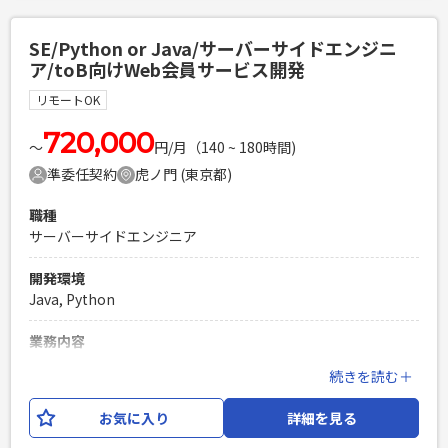
も発生する可能性がございます。 【開発環境】 言語：Kotlin,
HTML, CSS, Java, JavaScript フレームワーク：Spring Boot,
SE/Python or Java/サーバーサイドエンジニ
Thymeleaf DB：Oracle,Mysql インフラ：AWS, Terraform
ア/toB向けWeb会員サービス開発
開発ツール等：intelliJ, Docker, Github, Slack, Zoom, Jira,
Confluence等 設計思想：クリーンアーキテクチャ、 DDD
リモートOK
必須スキル
720,000
〜
円/月（140 ~ 180時間)
・1人称でユーザーとコミュニケーションをとり設計を推進で
準委任契約
虎ノ門 (東京都)
きる方 ・Kotlinの実務経験 ・Thymeleaf経験（1年以上） ・
SQLを用いたデータベース操作の実務経験 ・DDDやクリーン
職種
アーキテクチャーなどのソフトウェア設計パターンを活用した
サーバーサイドエンジニア
開発経験（1年以上） ・AWSを利用した開発経験（1年以上）
PHPを用いたWebサービスの開発経験4年以上
開発環境
Laravelを用いた開発経験1年以上
Java, Python
エンジニア複数人のチームでの開発経験
業務内容
上場企業が機関投資家向けに提供している、マーケティング
続きを読む＋
プラットフォームの運用開発となります。 サービスは2つあ
り、いずれかのサービスにサーバーサイドエンジニアのSEと
お気に入り
詳細を見る
してご参画いただきます。 開発言語はPythonとJavaがあり、
ご経験に応じてアサイン先を決定いたします。