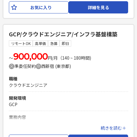
ます。 あわせて、標準業務フローの詳細化、各拠点への展開
お気に入り
詳細を見る
支援、進捗・課題管理を行い、遅延している地域やプロジェ
クトの立て直しをリードします。 さらに、業務標準化の方針
整理や資料作成を迅速に行い、チームリーダーと連携しなが
らプロジェクト全体の推進をサポートします。
GCP/クラウドエンジニア/インフラ基盤構築
必須スキル
リモートOK
高単価
急募
即日
・グローバルでシステム公開/展開のPJを推進してきた経験を
有する方 ・会議をリードできるレベルの英語スキルを有する
900,000
〜
円/月（140 ~ 180時間)
方
準委任契約
西新宿 (東京都)
PHPを用いたWebサービスの開発経験4年以上
Laravelを用いた開発経験1年以上
職種
エンジニア複数人のチームでの開発経験
クラウドエンジニア
開発環境
GCP
業務内容
インフラエンジニアとして、顧客向けにGoogle
続きを読む＋
Cloud（GCP）を基盤としたシステム構築を行っていただきま
す。 顧客からの要件ヒアリングと企画から、設計・構築、運