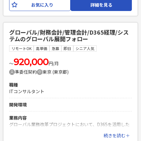
進。 ステークホルダーを巻き込み主体的なプロジェクト推進
（マニュアル、FAQ作成など）の経験 <人物像> ・中長期的な
お気に入り
詳細を見る
をご担当いただきたいです。 【役割】 ・プロジェクト全体進
参画を希望される方 ・明るくフットワークが軽く、個々のメ
捗/動態管理 ・品質評価 ・MGS/Temenosの開発状況トレース
ンバーと柔軟に意思疎通が図れる方 ・立場に関わらず壁のな
・Defect管理
いスムーズなコミュニケーションが取れる方 ・マルチタスク
を効率的にこなし、レスポンス早く初動を起こせる方 ・自立
グローバル/財務会計/管理会計/D365経理/シス
必須スキル
して業務を組み立て、周囲と連携して進めることができる方
テムのグローバル展開フォロー
・英語(ビジネスレベル) ・PMO経験(グローバル案件だと尚可)
PHPを用いたWebサービスの開発経験4年以上
・勘定系システム知見 ・金融業務知見
リモートOK
高単価
急募
即日
シニア人気
Laravelを用いた開発経験1年以上
PHPを用いたWebサービスの開発経験4年以上
エンジニア複数人のチームでの開発経験
920,000
Laravelを用いた開発経験1年以上
〜
円/月
エンジニア複数人のチームでの開発経験
準委任契約
東京 (東京都)
職種
ITコンサルタント
開発環境
業務内容
グローバル業務改革プロジェクトにおいて、D365を活用した
経理業務の標準化・展開を推進し、各拠点の会計基準やロー
続きを読む＋
カル要件を考慮したロールアウト計画の策定・実行を支援し