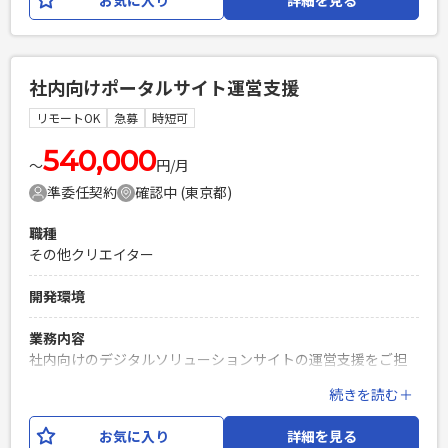
医療・介護など様々ございますが、参画いただくプロジェク
トは状況に応じて決定いたします。 【業務内容例】 ・エンタ
ープライズ顧客への受注獲得を目指したプロダクト提案～導
入 ・顧客の課題やニーズのヒアリングとそれに基づくプロダ
社内向けポータルサイト運営支援
クト活用の提案 ・顧客からのフィードバックを基にした、プ
ロダクトチームへの改善提案 最先端のAIプロダクトを通じて
リモートOK
急募
時短可
エンタープライズ企業のビジネス変革を支援し、大型案件に
関われる環境です。 顧客の声を事業やプロダクト開発に反映
540,000
〜
円/月
しながら、事業成長に主体的に関われる点が大きなやりがい
準委任契約
確認中 (東京都)
です。
職種
必須スキル
その他クリエイター
・法人営業経験（5年以上） ・SaaS/ソフトウェア（ITプロダ
クト）の法人営業経験（年数不問） ・コミュニケーション能
開発環境
力が高く、予期せぬ質問への対応力がある方 ・日常業務でAI
を活用されている方
業務内容
PHPを用いたWebサービスの開発経験4年以上
社内向けのデジタルソリューションサイトの運営支援をご担
Laravelを用いた開発経験1年以上
当いただきます。 主な業務は、サイト設定変更、記事の作
続きを読む＋
エンジニア複数人のチームでの開発経験
成・校正、発信内容の企画・検討です。 Microsoft
365（SharePoint・Copilotエージェント等）を活用しなが
お気に入り
詳細を見る
ら、 社内コミュニケーションの活性化や情報発信の推進を支