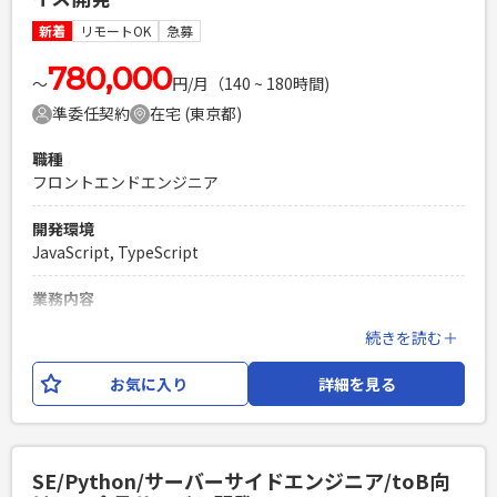
ビスマネジメント経験 ・主体的に課題解決へ取り組める方 ・
コミュニケーション能力の高い方
新着
リモートOK
急募
PHPを用いたWebサービスの開発経験4年以上
780,000
Laravelを用いた開発経験1年以上
〜
円/月（140 ~ 180時間)
エンジニア複数人のチームでの開発経験
準委任契約
在宅 (東京都)
職種
フロントエンドエンジニア
開発環境
JavaScript, TypeScript
業務内容
BizBrowserなどで稼働している既存物流システムの画面・帳
続きを読む＋
票（計62機能）を、Reactへリプレイス（単純移行）するプ
ロジェクトにて SEとしてご参画いただき、下記の業務をお任
お気に入り
詳細を見る
せいたします。 【業務内容】 ・既存画面仕様のリバース・既
存設計書の改修（基本設計/詳細設計） ・React画面・帳票の
開発およびレビュー ・テスト仕様書（単体・結合）の作成・
レビュー ・メンバーのスケジュール管理 ・リリース作業の対
SE/Python/サーバーサイドエンジニア/toB向
応 AI（Claude Code）による現行解析や現新比較などの最新