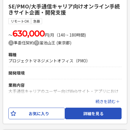
ータマートにしてダウンロード業務を効率化する
SE/PMO/大手通信キャリア向けオンライン手続
きサイト企画・開発支援
必須スキル
・Power BIを利用したダッシュボード設計・開発経験 ・デー
リモートOK
急募
タマート設計および要件定義経験 ・複数データソースの統
合・データモデリング経験
630,000
〜
円/月（140 ~ 180時間)
PHPを用いたWebサービスの開発経験4年以上
準委任契約
溜池山王 (東京都)
Laravelを用いた開発経験1年以上
エンジニア複数人のチームでの開発経験
職種
プロジェクトマネジメントオフィス（PMO）
開発環境
業務内容
大手通信キャリアのユーザー向けWebサイト・アプリにおけ
る新規機能追加・企画支援案件です。 オンライン手続きサイ
続きを読む＋
トの開発プロジェクトにて、企画・要件整理・開発推進をご
担当いただきます。 開発はオフショア体制となる可能性があ
お気に入り
詳細を見る
り、関係各所との調整や開発管理などPMOに近い立ち位置で
ご支援いただきます。 ・新規機能の企画・検討 ・要件定義書
作成 ・仕様書・設計書レビュー ・開発ベンダーとの調整・進