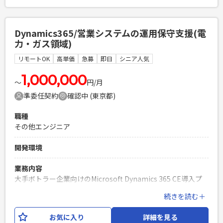
ク・指示出しがメインとなります。 ・「ページ進行管理シー
ト」に沿った、原稿（Word/SPO等）とWebサイトの突合チェ
ック ・アンカーリンクの正しい遷移、画像ALTテキストの反
Dynamics365/営業システムの運用保守支援(電
映、表記揺れの確認 ・Figma上のデザイン指示と、実際のレ
力・ガス領域)
イアウトの目視確認・すり合わせ ・チェック完了後のシート
へのステータス記入（校了進捗管理） ・Backlogを用いた実
リモートOK
高単価
急募
即日
シニア人気
装担当チームへの修正タスク起票・進行連携
1,000,000
〜
円/月
必須スキル
準委任契約
確認中 (東京都)
・Webサイト制作における進行管理、ディレクション、また
はQA（品質保証）の実務経験 ・基本的なWeb実装リテラシー
職種
（HTML、アンカーリンク、ALTテキスト、メタタグ等の用語
その他エンジニア
と仕様の理解） ・Excelを用いた緻密なデータ管理・ステータ
ス管理経験 ・お盆休暇は土日祝（暦通り）で問題ない方
開発環境
PHPを用いたWebサービスの開発経験4年以上
Laravelを用いた開発経験1年以上
業務内容
エンジニア複数人のチームでの開発経験
大手ボトラー企業向けのMicrosoft Dynamics 365 CE導入プ
ロジェクト。（一部FOモジュールを使用） Customer（顧客
続きを読む＋
管理）・Pricing（価格管理）・Rebate（リベート管理）領
域を中心に、要件定義および開発をご担当いただきます。
お気に入り
詳細を見る