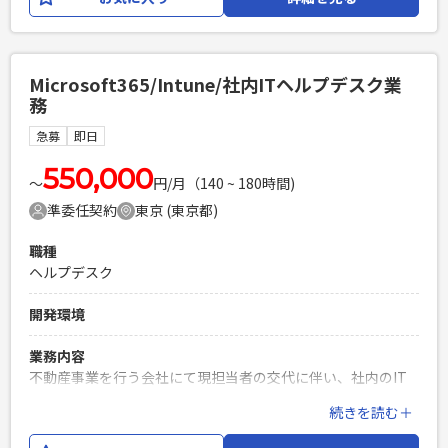
ます。 【業務内容】 ・中途採用の戦略立案・ペルソナ設定・
チャネル選定 ・エージェントリレーション強化、紹介数最大
化の施策立案・運用 ・求人広告の選定・出稿・効果測定 ・ダ
イレクトリクルーティングの企画・運用 ・候補者体験向上の
Microsoft365/Intune/社内ITヘルプデスク業
ための施策立案 ・採用要件のすり合わせ、経営層・事業責任
務
者との定例ミーティング ・採用レポート作成、進捗管理
急募
即日
必須スキル
・採用実務の経験3年以上 ・週3日以上の出社可能な方 <人物
550,000
〜
円/月（140 ~ 180時間)
像> ・自走して施策を企画・実行できる方 ・変化の大きい環
準委任契約
東京 (東京都)
境でスピード感を持って動ける方 ・経営層や事業責任者と密
に連携しながら採用を加速したい方 ・仕組みづくりや改善に
職種
前向きに取り組める方
ヘルプデスク
PHPを用いたWebサービスの開発経験4年以上
Laravelを用いた開発経験1年以上
開発環境
エンジニア複数人のチームでの開発経験
業務内容
不動産事業を行う会社にて現担当者の交代に伴い、社内のIT
環境を支えるサポート業務全般を担当いただきます。 8月〜9
続きを読む＋
月頃を中心に1〜2ヶ月間の引き継ぎ期間を経て、その後基本
的には1名体制で社内ユーザーの課題解決にあたっていただき