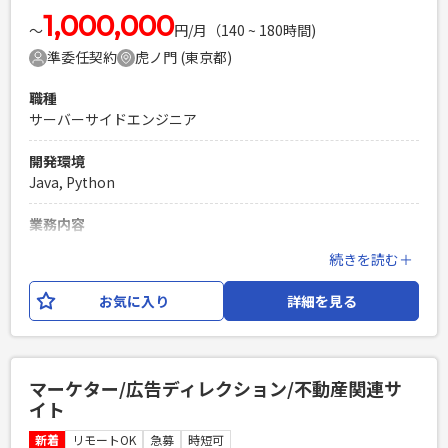
1,000,000
〜
円/月（140 ~ 180時間)
準委任契約
虎ノ門 (東京都)
職種
サーバーサイドエンジニア
開発環境
Java, Python
業務内容
上場企業が投資家向けに提供している、マーケティングプラ
続きを読む＋
ットフォームの運用開発となります。 サーバーサイドエンジ
ニア（Python）のリーダーとしてご参画いただき、顧客との
お気に入り
詳細を見る
要件整理から 設計、開発、テスト、レビューまで一連の工程
を対応し、チームの推進をしていただきます。 開発環境は、
Python,Azure,HTML,CSS,JavaScript,Azure,Claude Code 他
となります。
マーケター/広告ディレクション/不動産関連サ
イト
必須スキル
・顧客と技術観点で折衝をおこない、要求整理と要件定義が
新着
リモートOK
急募
時短可