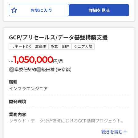
ルスタートとして、 周辺サブシステムでAI駆動開発を実施し
お気に入り
詳細を見る
たいと考えております。 クライアントとしては初めての試み
の為、既存システムのモダンアーキテクチャへの移行、およ
びAI駆動開発を取り入れた開発プロセスの構築・再構築にお
いて、 技術面を牽引いただけるテックリード（上級プログラ
GCP/プリセールス/データ基盤構築支援
マ）を募集いたします。 【具体的な業務内容】 ・技術スタッ
クの選定・検証・最適化（TypeScript 5.x / Node.js 22環境）
リモートOK
高単価
急募
即日
シニア人気
・サーバーレスアーキテクチャ（AWS Lambda, Step
Functions等）の設計・コードレビュー ・AI駆動開発におけ
1,050,000
〜
円/月
るプロンプトやコンテキスト最適化、および生成コードの品
準委任契約
飯田橋 (東京都)
質担保 ・フロントエンド（Next.js / shadcn/ui）およびインフ
ラ（AWS CDK）の横断的な実装・リード 【開発環境】 言
職種
語/FW：TypeScript (Node.js 22), Next.js, React フロント
インフラエンジニア
UI：shadcn/ui データベース/ORM：Aurora PostgreSQL
Serverless v2, Prisma Client インフラ/認証：AWS (Lambda,
開発環境
Step Functions, EventBridge, Glue, S3), Amazon Cognito
(JWT) IaC/データ管理：AWS CDK (TypeScript) テスト：
業務内容
Vitest (vi.mock) CI/CD：GitHub Actions その他：React PDF
クラウド・データ分析領域におけるGCP活用プロジェクト。
以下の業務を中心に対応いただきます。 ・GCP導入に向けた
必須スキル
続きを読む＋
プリセールス支援 ・顧客要件のヒアリング、提案内容の整理
・大規模またはモダンなWebアプリケーション開発における