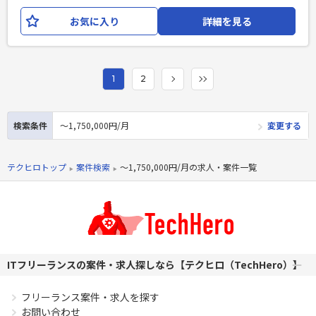
「アンケート配信」といったプロダクトをゼロから開発し、
お気に入り
詳細を見る
団体活動を一元的に支えるプラットフォームを構築します。
既存の会員管理・決済機能の拡張として、団体の収益化・エ
ンゲージメント向上・運営効率化までを包括的に支援する 基
盤プラットフォームとして設計・開発します。 【開発環境】
1
2
言語/FW：Ruby on Rails,JavaScript DB：MySQL ツール：
Git,Slack,Backlog インフラ：
AWS(EC2,S3,RDS,ECS,CloudWatch),GitHub
検索条件
〜1,750,000円/月
変更する
Actions,Terraform 【チーム体制】 ・PM1名、ディレクター2
名、エンジニア4名、デザイナー1名体制 ・現在8名体制、今
後15名程度の組織規模になる予定
テクヒロトップ
案件検索
〜1,750,000円/月の求人・案件一覧
必須スキル
・Web開発経験3年以上 ・Ruby on Railsの開発経験3年以上
・詳細設計経験フェーズ以降のご経験 ・既存システムのコー
ドを読み解き、改修・改善が行える方
PHPを用いたWebサービスの開発経験4年以上
ITフリーランスの案件・求人探しなら【テクヒロ（TechHero）】
Laravelを用いた開発経験1年以上
エンジニア複数人のチームでの開発経験
フリーランス案件・求人を探す
お問い合わせ