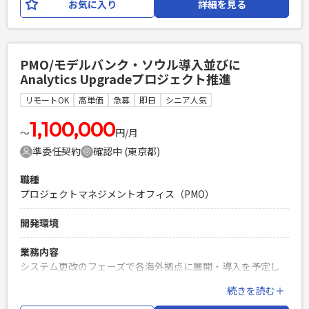
お気に入り
詳細を見る
ます。 ∟技術的な難易度が高い案件はエスカレーションして
対応 ∟ほかにDX・インフラ・セキュリティ専用の常駐者が１
名おり、連携して対応 ・現場の困りごとや相談はベンダーや
AIツールを活用して解決いただきます 【仕事内容】 下記の業
PMO/モデルバンク・ソウル導入並びに
務を担っていただく想定です。 ・社内従業員からのPC、周辺
Analytics Upgradeプロジェクト推進
機器、各種システムに関する問い合わせ対応（チャット、メ
ール、電話） ・新入社員や異動者に向けた各種デバイス
リモートOK
高単価
急募
即日
シニア人気
（PC、スマートフォン、タブレット等）の初期設定および各
種インストールの実行（キッティング） ・社内システムやツ
1,100,000
〜
円/月
ールの管理（アカウント発行、権限付与、パスワードリセッ
準委任契約
確認中 (東京都)
ト、設定変更等） ・過去の問い合わせ履歴のデータ集計、お
よびFAQやマニュアルの継続的アップデート ・PC周辺機器、
職種
IT資産の管理・棚卸し業務 ・デバイス管理システムを用いた
プロジェクトマネジメントオフィス（PMO）
ポリシー設定や構成変更対応の補助 ・その他、ITに関連する
企画や資料作成の補助 ※3ヶ月に1度、出張が発生する可能性
開発環境
がございます。 ※詳細は面談時にお伝えします。
業務内容
必須スキル
システム更改のフェーズで各海外拠点に展開・導入を予定し
・ITヘルプデスク、テクニカルサポート、またはキッティング
ており、今回が3拠点目でソウル。 今後の拠点展開で差分導入
の実務経験 ・Microsoft 365（各種管理センター、アカウン
続きを読む＋
を可能にするモデルバンクをソウル導入と一体となって推
ト・権限管理等）の基本的な運用経験 ・ドキュメント作成