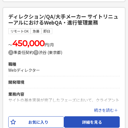
必須スキル
ディレクション/QA/大手メーカー サイトリニュ
・PythonもしくはJavaによるWebアプリケーション開発経験
ーアルにおけるWebQA・進行管理業務
3年以上 ・Gitを使用したチーム開発経験 ・対人コミュニケー
ション能力の高い方（★重要）
リモートOK
急募
即日
PHPを用いたWebサービスの開発経験4年以上
450,000
Laravelを用いた開発経験1年以上
〜
円/月
エンジニア複数人のチームでの開発経験
準委任契約
渋谷 (東京都)
職種
Webディレクター
開発環境
業務内容
サイトの基本実装が完了したフェーズにおいて、クライアント
からのフィードバックや進行管理シート（Excel）に基づき、
続きを読む＋
原稿とテストアップされたWebサイトの突合・チェック業務
をご担当いただきます。 ※自ら手を動かすコーディング（実
お気に入り
詳細を見る
装）業務は発生しません。 ※実装チームとは別軸でのチェッ