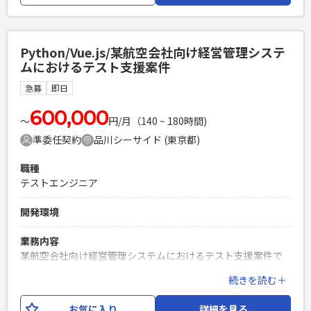
援いただきます。
必須スキル
Python/Vue.js/某航空会社向け経営管理システ
・日本語の記事校正を迅速かつ正確に行える方 ・クリエイテ
ムにおけるテスト支援案件
ィブ（画像・動画・室内装飾などデザイン全般）への興味が
ある方 ・SharePointに関する基礎知識 ・Copilotエージェン
急募
即日
トに関する基礎知識
600,000
PHPを用いたWebサービスの開発経験4年以上
〜
円/月（140 ~ 180時間)
Laravelを用いた開発経験1年以上
準委任契約
品川シーサイド (東京都)
エンジニア複数人のチームでの開発経験
職種
テストエンジニア
開発環境
業務内容
某航空会社向け経営管理システムにおけるテスト支援案件で
す。 設計不備が多数発生していることから、プロジェクト立
続きを読む＋
て直しを目的として試験チームを新規立ち上げます。 試験項
目作成から試験実施、バグ改修までをチームで対応いただく
お気に入り
詳細を見る