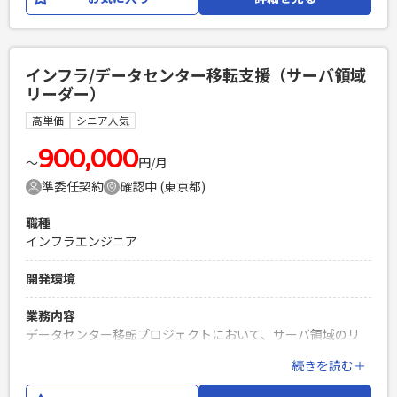
ポジションです。
必須スキル
・開発実務経験（3年以上） ・Vue.jsまたはPythonでの開発
インフラ/データセンター移転支援（サーバ領域
経験 ・結合試験項目作成経験 ・結合試験実施経験 ・パッケー
リーダー）
ジのカスタム開発経験
高単価
シニア人気
PHPを用いたWebサービスの開発経験4年以上
Laravelを用いた開発経験1年以上
900,000
エンジニア複数人のチームでの開発経験
〜
円/月
準委任契約
確認中 (東京都)
職種
インフラエンジニア
開発環境
業務内容
データセンター移転プロジェクトにおいて、サーバ領域のリ
ーダーとして、以下の業務を担当いただきます。 ・サーバ移
続きを読む＋
設に伴うIPアドレス変更、およびミドルウェア・アプリケー
ションの設定変更 ・サーバ領域の取りまとめおよび設計・構