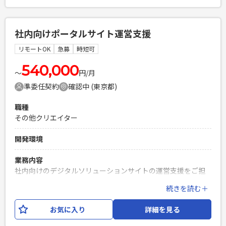
トは状況に応じて決定いたします。 【業務内容例】 ・エンタ
ープライズ顧客への受注獲得を目指したプロダクト提案～導
入 ・顧客の課題やニーズのヒアリングとそれに基づくプロダ
社内向けポータルサイト運営支援
クト活用の提案 ・顧客からのフィードバックを基にした、プ
ロダクトチームへの改善提案 最先端のAIプロダクトを通じて
リモートOK
急募
時短可
エンタープライズ企業のビジネス変革を支援し、大型案件に
関われる環境です。 顧客の声を事業やプロダクト開発に反映
540,000
〜
円/月
しながら、事業成長に主体的に関われる点が大きなやりがい
準委任契約
確認中 (東京都)
です。
職種
必須スキル
その他クリエイター
・法人営業経験（5年以上） ・SaaS/ソフトウェア（ITプロダ
クト）の法人営業経験（年数不問） ・コミュニケーション能
開発環境
力が高く、予期せぬ質問への対応力がある方 ・日常業務でAI
を活用されている方
業務内容
PHPを用いたWebサービスの開発経験4年以上
社内向けのデジタルソリューションサイトの運営支援をご担
Laravelを用いた開発経験1年以上
当いただきます。 主な業務は、サイト設定変更、記事の作
続きを読む＋
エンジニア複数人のチームでの開発経験
成・校正、発信内容の企画・検討です。 Microsoft
365（SharePoint・Copilotエージェント等）を活用しなが
お気に入り
詳細を見る
ら、 社内コミュニケーションの活性化や情報発信の推進を支
援いただきます。