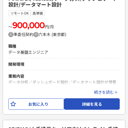
設計/データマート設計
SEO）業務 └メルマガ業務 └集計・定型業務 【ご参加い
ただきたい定例MTG】（※変動する可能性あり） ・毎日朝礼
リモートOK
高単価
9:00〜（朝会は参加不要になる可能性あり） ・月曜日10:00〜
30分程度 ・水曜日13:00〜14:00、15:00〜16:00 ・木曜日
900,000
〜
円/月
15:00〜16:00 ・毎月第二金曜日13:00~14:30
準委任契約
六本木 (東京都)
必須スキル
職種
・マーケティング戦略と戦術の検討と立案ができる方 ・チー
データ基盤エンジニア
ムリーダーやプロジェクトリーダーの経験 ・Web広告の運
用〜予算の管理までの経験 ・KPI設計、管理経験 ・Webサイ
開発環境
トの課題を見つけ解決方法まで立案できる方 ・ロジカルに物
事を俯瞰し、建設的な対話ができる方 ・CMSの操作経験
業務内容
（Webサイトの更新やページ作成） ・データ分析とレポート
データ分析／ダッシュボード設計／データマート設計が得意
作成経験 ・業務での生成AIの活用経験
な方、ぜひご紹介ください！ 1. Excelで作成している分析レポ
続きを読む＋
PHPを用いたWebサービスの開発経験4年以上
ートのPower BIによるダッシュボート化 すでに、OBU/RDBU
Laravelを用いた開発経験1年以上
のPower BIで作成されたダッシュボートがあるので、それを
お気に入り
詳細を見る
エンジニア複数人のチームでの開発経験
ほかのBUへ最適化・横展開する 2. 分析レポートを作成するた
めのデータマートの要件整理 現状Tableauの複数のデータソ
ースからダウンロードしているので、必要なデータを一つのデ
ータマートにしてダウンロード業務を効率化する