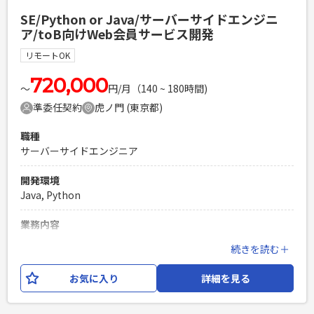
必須スキル
SE/Python or Java/サーバーサイドエンジニ
・Pythonでの開発経験3年以上 ・基本設計〜開発の経験 ・エ
ア/toB向けWeb会員サービス開発
ンドユーザーとコミュニケーションをとりながら業務を推進
できる方 ・クラウド環境（Google Cloud等）を利用した開発
リモートOK
経験3年以上 ・データ連携処理の実装経験 ・スケジュール管
理をして1人称で設計開発作業を進められる方
720,000
〜
円/月（140 ~ 180時間)
PHPを用いたWebサービスの開発経験4年以上
準委任契約
虎ノ門 (東京都)
Laravelを用いた開発経験1年以上
エンジニア複数人のチームでの開発経験
職種
サーバーサイドエンジニア
開発環境
Java, Python
業務内容
上場企業が機関投資家向けに提供している、マーケティング
続きを読む＋
プラットフォームの運用開発となります。 サービスは2つあ
り、いずれかのサービスにサーバーサイドエンジニアのSEと
お気に入り
詳細を見る
してご参画いただきます。 開発言語はPythonとJavaがあり、
ご経験に応じてアサイン先を決定いたします。