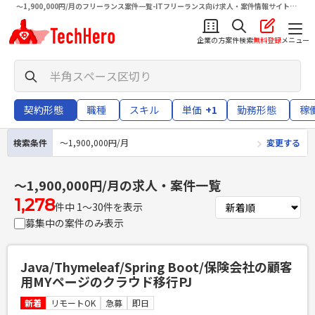
〜1,900,000円/月のフリーランス案件一覧-ITフリーランス向け求人・案件情報サイトテ
クヒロ（TechHero）
企業の方
案件検索
無料登録
メニュー
契約形態
職種
スキル
単価
+1
勤務形態
稼
検索条件
〜1,900,000円/月
変更する
〜1,900,000円/月
の求人・案件一覧
1,278
件中 1〜30件を表示
募集中の案件のみ表示
Java/Thymeleaf/Spring Boot/保険会社の顧客
用MYページのクラウド移行PJ
新着
リモートOK
急募
即日