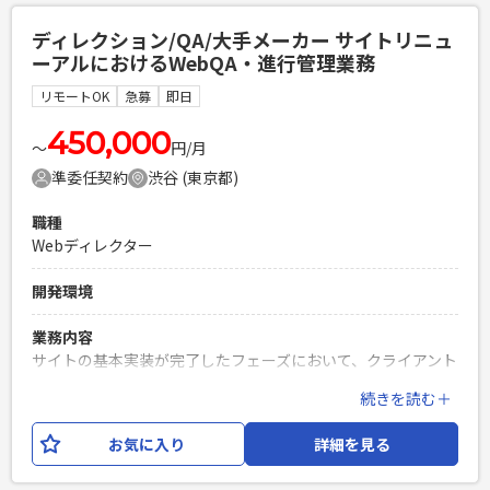
必須スキル
ディレクション/QA/大手メーカー サイトリニュ
・PythonもしくはJavaによるWebアプリケーション開発経験
ーアルにおけるWebQA・進行管理業務
3年以上 ・Gitを使用したチーム開発経験 ・対人コミュニケー
ション能力の高い方（★重要）
リモートOK
急募
即日
PHPを用いたWebサービスの開発経験4年以上
450,000
Laravelを用いた開発経験1年以上
〜
円/月
エンジニア複数人のチームでの開発経験
準委任契約
渋谷 (東京都)
職種
Webディレクター
開発環境
業務内容
サイトの基本実装が完了したフェーズにおいて、クライアント
からのフィードバックや進行管理シート（Excel）に基づき、
続きを読む＋
原稿とテストアップされたWebサイトの突合・チェック業務
をご担当いただきます。 ※自ら手を動かすコーディング（実
お気に入り
詳細を見る
装）業務は発生しません。 ※実装チームとは別軸でのチェッ
ク・指示出しがメインとなります。 ・「ページ進行管理シー