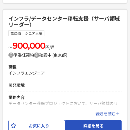
必須スキル
・開発実務経験（3年以上） ・Vue.jsまたはPythonでの開発
インフラ/データセンター移転支援（サーバ領域
経験 ・結合試験項目作成経験 ・結合試験実施経験 ・パッケー
リーダー）
ジのカスタム開発経験
高単価
シニア人気
PHPを用いたWebサービスの開発経験4年以上
Laravelを用いた開発経験1年以上
900,000
エンジニア複数人のチームでの開発経験
〜
円/月
準委任契約
確認中 (東京都)
職種
インフラエンジニア
開発環境
業務内容
データセンター移転プロジェクトにおいて、サーバ領域のリ
ーダーとして、以下の業務を担当いただきます。 ・サーバ移
続きを読む＋
設に伴うIPアドレス変更、およびミドルウェア・アプリケー
ションの設定変更 ・サーバ領域の取りまとめおよび設計・構
お気に入り
詳細を見る
築方針の策定 ・既存環境の調査、構成情報の整理、設計書な