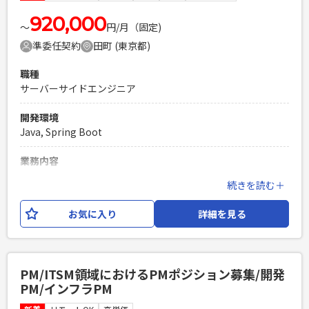
920,000
〜
円/月（固定)
準委任契約
田町 (東京都)
職種
サーバーサイドエンジニア
開発環境
Java, Spring Boot
業務内容
飲料メーカー様の情シス部門と連携しながら開発業務に従事
続きを読む＋
していただきます。 技術的な要望を論点整理しながら、方針
決めをしていただく役割を担っていただきます。 開発チーム
お気に入り
詳細を見る
が全部で5チームあり、それぞれのリーダークラスとコミュニ
ケーションを取りながら 情シス部門とやり取りしていただき
ます。 使用する技術としては、Java, Spring Boot, Reactと
なります。
PM/ITSM領域におけるPMポジション募集/開発
PM/インフラPM
必須スキル
・技術に詳しい情シス部門からの技術的な指摘・問い合わせ