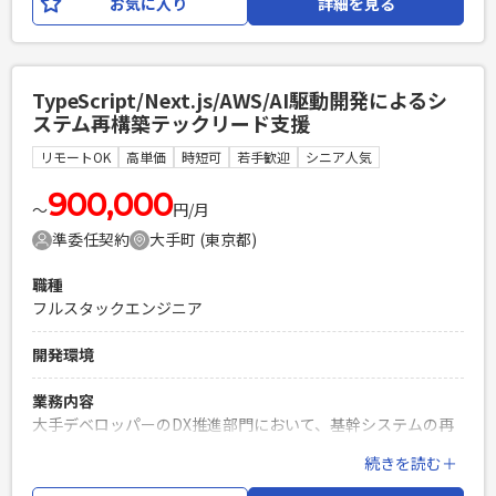
お気に入り
詳細を見る
Reactとなります。
必須スキル
・要件定義以降の経験 ・開発経験7年以上 ・
TypeScript/Next.js/AWS/AI駆動開発によるシ
Java(Springboot)開発経験 ・React開発経験（※類似FWでも
ステム再構築テックリード支援
可） ・顧客折衝経験
リモートOK
高単価
時短可
若手歓迎
シニア人気
PHPを用いたWebサービスの開発経験4年以上
Laravelを用いた開発経験1年以上
900,000
エンジニア複数人のチームでの開発経験
〜
円/月
準委任契約
大手町 (東京都)
職種
フルスタックエンジニア
開発環境
業務内容
大手デベロッパーのDX推進部門において、基幹システムの再
構築を実施しております。 大規模基幹システムのリプレイス
続きを読む＋
をAI駆動開発にて実施すべく準備を進めており、まずはスモー
ルスタートとして、 周辺サブシステムでAI駆動開発を実施し