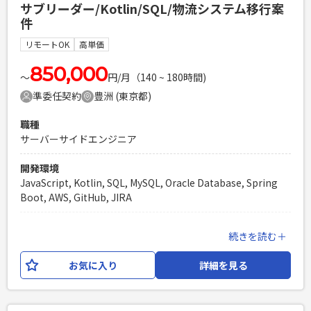
サブリーダー/Kotlin/SQL/物流システム移行案
プロジェクト推進
件
必須スキル
リモートOK
高単価
・Webシステム開発におけるSEのご経験（2年以上） ・要件
定義のご経験（2年以上） ・仕様書・設計書を理解し、開発チ
850,000
〜
円/月（140 ~ 180時間)
ームや関係者と円滑に連携した経験 ・通信携帯キャリア案件
準委任契約
豊洲 (東京都)
での業務のご経験
PHPを用いたWebサービスの開発経験4年以上
職種
Laravelを用いた開発経験1年以上
サーバーサイドエンジニア
エンジニア複数人のチームでの開発経験
開発環境
JavaScript, Kotlin, SQL, MySQL, Oracle Database, Spring
Boot, AWS, GitHub, JIRA
業務内容
続きを読む＋
輸配送システムをOracle CloudからAWSへの移行をするにあ
たり、開発サブリーダーをご担当いただきます。 業務内容と
お気に入り
詳細を見る
しては、実装・レビュー・他開発メンバーの進捗管理・報告
を実施いただきます。 外注ベンダーとの問合せや確認対応も
発生する可能性がございます。 【開発環境】 言語：Kotlin,