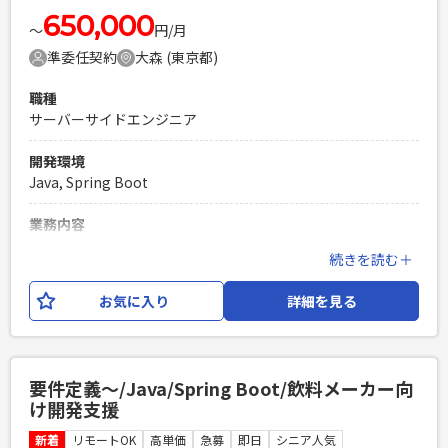
650,000
〜
円/月
準委任契約
大森 (東京都)
職種
サーバーサイドエンジニア
開発環境
Java, Spring Boot
業務内容
保険会社の顧客用MYページのクラウド移行PJ ※現在結合試験
続きを読む＋
工程で、障害分析改修を担当いただきたい。 【業務内容】 障
害リカバリ対応（原因調査～解決案提案～修正まで）
お気に入り
詳細を見る
必須スキル
・開発経験5年以上 ・Thymeleaf、Spring Bootを使用しての
業務経験 ・障害、バグの解析、修正までの経験
要件定義〜/Java/Spring Boot/飲料メーカー向
PHPを用いたWebサービスの開発経験4年以上
け開発支援
Laravelを用いた開発経験1年以上
新着
リモートOK
高単価
急募
即日
シニア人気
エンジニア複数人のチームでの開発経験