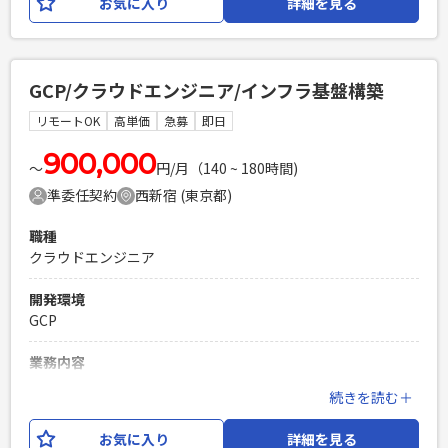
お気に入り
詳細を見る
支援、進捗・課題管理を行い、遅延している地域やプロジェ
クトの立て直しをリードします。 さらに、業務標準化の方針
整理や資料作成を迅速に行い、チームリーダーと連携しなが
らプロジェクト全体の推進をサポートします。
GCP/クラウドエンジニア/インフラ基盤構築
必須スキル
リモートOK
高単価
急募
即日
・グローバルでシステム公開/展開のPJを推進してきた経験を
有する方 ・会議をリードできるレベルの英語スキルを有する
900,000
〜
円/月（140 ~ 180時間)
方
準委任契約
西新宿 (東京都)
PHPを用いたWebサービスの開発経験4年以上
Laravelを用いた開発経験1年以上
職種
エンジニア複数人のチームでの開発経験
クラウドエンジニア
開発環境
GCP
業務内容
インフラエンジニアとして、顧客向けにGoogle
続きを読む＋
Cloud（GCP）を基盤としたシステム構築を行っていただきま
す。 顧客からの要件ヒアリングと企画から、設計・構築、運
お気に入り
詳細を見る
用保守と上流から下流まで携わっていただきます。 元請けは