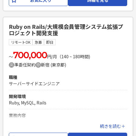
Looker Studio、BigQueryを活用したデータ分析基盤支援
・TypeScriptを用いた実務開発経験 ・Next.js (App Router)
/Reactを用いたフロントエンドの開発・設計経験 ・AWSサー
必須スキル
バーレス環境でのバックエンド開発経験 ・API Gateway /
・GCPを活用したシステム導入または構築経験（3年以上） ・
Lambda、およびEventBridge / Step Functionsを用いたイ
Ruby on Rails/大規模会員管理システム拡張プ
Looker、Looker Studio、BigQueryいずれかの実務経験 ・プ
ベント駆動・非同期処理の実装経験 ・AWS CDK (TypeScript)
ロジェクト開発支援
リセールスまたは顧客折衝を伴う提案支援経験 ・要件定義か
を用いたIaC（Infrastructure as Code）の実務経験 ・Vitest /
ら参画したプロジェクト経験
Jest 等を用いたテストコードの適切な設計・モック戦略の理
リモートOK
急募
即日
解
PHPを用いたWebサービスの開発経験4年以上
700,000
Laravelを用いた開発経験1年以上
〜
円/月（140 ~ 180時間)
PHPを用いたWebサービスの開発経験4年以上
エンジニア複数人のチームでの開発経験
Laravelを用いた開発経験1年以上
準委任契約
新宿 (東京都)
エンジニア複数人のチームでの開発経験
職種
サーバーサイドエンジニア
開発環境
Ruby, MySQL, Rails
業務内容
新規プロダクトの立ち上げメンバーの募集です。 団体運営に
続きを読む＋
おける「物販」「コンテンツ配信」「リアルイベント連動」
「アンケート配信」といったプロダクトをゼロから開発し、