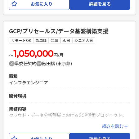
お気に入り
詳細を見る
たいと考えております。 クライアントとしては初めての試み
の為、既存システムのモダンアーキテクチャへの移行、およ
びAI駆動開発を取り入れた開発プロセスの構築・再構築にお
いて、 技術面を牽引いただけるテックリード（上級プログラ
GCP/プリセールス/データ基盤構築支援
マ）を募集いたします。 【具体的な業務内容】 ・技術スタッ
クの選定・検証・最適化（TypeScript 5.x / Node.js 22環境）
リモートOK
高単価
急募
即日
シニア人気
・サーバーレスアーキテクチャ（AWS Lambda, Step
Functions等）の設計・コードレビュー ・AI駆動開発におけ
1,050,000
〜
円/月
るプロンプトやコンテキスト最適化、および生成コードの品
準委任契約
飯田橋 (東京都)
質担保 ・フロントエンド（Next.js / shadcn/ui）およびインフ
ラ（AWS CDK）の横断的な実装・リード 【開発環境】 言
職種
語/FW：TypeScript (Node.js 22), Next.js, React フロント
インフラエンジニア
UI：shadcn/ui データベース/ORM：Aurora PostgreSQL
Serverless v2, Prisma Client インフラ/認証：AWS (Lambda,
開発環境
Step Functions, EventBridge, Glue, S3), Amazon Cognito
(JWT) IaC/データ管理：AWS CDK (TypeScript) テスト：
業務内容
Vitest (vi.mock) CI/CD：GitHub Actions その他：React PDF
クラウド・データ分析領域におけるGCP活用プロジェクト。
以下の業務を中心に対応いただきます。 ・GCP導入に向けた
必須スキル
続きを読む＋
プリセールス支援 ・顧客要件のヒアリング、提案内容の整理
・大規模またはモダンなWebアプリケーション開発における
・受注後の要件定義、基本設計、構築支援 ・Looker、
ソースコードレビュー、技術選定、アーキテクチャ設計の経験
お気に入り
詳細を見る