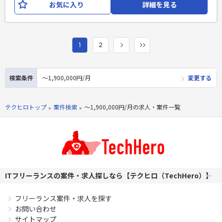
お気に入り
詳細を見る
団体活動を一元的に支えるプラットフォームを構築します。
既存の会員管理・決済機能の拡張として、団体の収益化・エ
ンゲージメント向上・運営効率化までを包括的に支援する 基
盤プラットフォームとして設計・開発します。 【開発環境】
1
2
言語/FW：Ruby on Rails,JavaScript DB：MySQL ツール：
Git,Slack,Backlog インフラ：
AWS(EC2,S3,RDS,ECS,CloudWatch),GitHub
検索条件
〜1,900,000円/月
変更する
Actions,Terraform 【チーム体制】 ・PM1名、ディレクター2
名、エンジニア4名、デザイナー1名体制 ・現在8名体制、今
後15名程度の組織規模になる予定
テクヒロトップ
案件検索
〜1,900,000円/月の求人・案件一覧
必須スキル
・Web開発経験3年以上 ・Ruby on Railsの開発経験3年以上
・詳細設計経験フェーズ以降のご経験 ・既存システムのコー
ドを読み解き、改修・改善が行える方
PHPを用いたWebサービスの開発経験4年以上
ITフリーランスの案件・求人探しなら【テクヒロ（TechHero）】
Laravelを用いた開発経験1年以上
エンジニア複数人のチームでの開発経験
フリーランス案件・求人を探す
お問い合わせ
サイトマップ