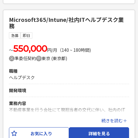
チャネル選定 ・エージェントリレーション強化、紹介数最大
化の施策立案・運用 ・求人広告の選定・出稿・効果測定 ・ダ
イレクトリクルーティングの企画・運用 ・候補者体験向上の
Microsoft365/Intune/社内ITヘルプデスク業
ための施策立案 ・採用要件のすり合わせ、経営層・事業責任
務
者との定例ミーティング ・採用レポート作成、進捗管理
急募
即日
必須スキル
・採用実務の経験3年以上 ・週3日以上の出社可能な方 <人物
550,000
〜
円/月（140 ~ 180時間)
像> ・自走して施策を企画・実行できる方 ・変化の大きい環
準委任契約
東京 (東京都)
境でスピード感を持って動ける方 ・経営層や事業責任者と密
に連携しながら採用を加速したい方 ・仕組みづくりや改善に
職種
前向きに取り組める方
ヘルプデスク
PHPを用いたWebサービスの開発経験4年以上
Laravelを用いた開発経験1年以上
開発環境
エンジニア複数人のチームでの開発経験
業務内容
不動産事業を行う会社にて現担当者の交代に伴い、社内のIT
環境を支えるサポート業務全般を担当いただきます。 8月〜9
続きを読む＋
月頃を中心に1〜2ヶ月間の引き継ぎ期間を経て、その後基本
的には1名体制で社内ユーザーの課題解決にあたっていただき
お気に入り
詳細を見る
ます。 ∟技術的な難易度が高い案件はエスカレーションして