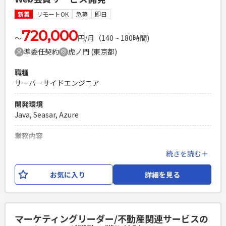
・Gitを使用したチーム開発経験 ・対人コミュニケーション能
力の高い方（★重要）
新着
リモートOK
急募
即日
PHPを用いたWebサービスの開発経験4年以上
720,000
Laravelを用いた開発経験1年以上
〜
円/月（140 ~ 180時間)
エンジニア複数人のチームでの開発経験
準委任契約
虎ノ門 (東京都)
職種
サーバーサイドエンジニア
開発環境
Java, Seasar, Azure
業務内容
上場企業が投資家向けに提供している、マーケティングプラ
続きを読む＋
ットフォームの運用開発となります。 サーバーサイドエンジ
ニアのPGとしてご参画いただきますが、フロントエンド側の
お気に入り
詳細を見る
開発もご担当いただきます。 開発環境は、
Java,Seaser2,HTML,CSS,JavaScript,Azureとなります。
必須スキル
マーケティングリーダー/不動産関連サービスの
・JavaによるWebアプリケーション開発経験3年以上 ・詳細