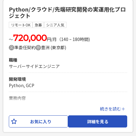
HTML, CSS, Java, JavaScript フレームワーク：Spring Boot,
Python/クラウド/先端研究開発の実運用化プロ
Thymeleaf DB：Oracle,Mysql インフラ：AWS, Terraform
ジェクト
開発ツール等：intelliJ, Docker, Github, Slack, Zoom, Jira,
Confluence等 設計思想：クリーンアーキテクチャ、 DDD
リモートOK
急募
シニア人気
必須スキル
720,000
〜
円/月（140 ~ 180時間)
・1人称でユーザーとコミュニケーションをとり設計を推進で
準委任契約
豊洲 (東京都)
きる方 ・Kotlinの実務経験 ・Thymeleaf経験（1年以上） ・
SQLを用いたデータベース操作の実務経験 ・DDDやクリーン
職種
アーキテクチャーなどのソフトウェア設計パターンを活用した
サーバーサイドエンジニア
開発経験（1年以上） ・AWSを利用した開発経験（1年以上）
PHPを用いたWebサービスの開発経験4年以上
開発環境
Laravelを用いた開発経験1年以上
Python, GCP
エンジニア複数人のチームでの開発経験
業務内容
研究開発目的で開発された調達管理システム（Python/約
続きを読む＋
7,000～8,000ステップ）の実運用化プロジェクトです。 研究
段階のプログラムを実際の業務で利用できるシステムへブラ
お気に入り
詳細を見る
ッシュアップするため、 設計書の作成から実装、テスト（テ
ストケース作成・実施）、コードレビューまで、一連の開発業