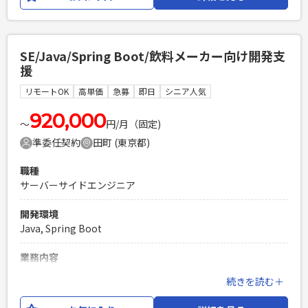
仕様調整や影響調査など、上流工程から関わる機会の多い案
件です。 また、長期保守案件のため、システム理解を深めな
がら調査・設計を中心に継続的に開発に携わることができま
す。 【担当業務】 ・業務要件の整理・仕様調整（ユーザ部門
SE/Java/Spring Boot/飲料メーカー向け開発支
対応） ・既存システムの影響調査 ・基本設計、詳細設計 ・
援
Javaによるアプリケーション開発 ・テスト計画、テスト実施
・本番リリース対応 ・保守・障害調査 ※調査・設計工程の比
リモートOK
高単価
急募
即日
シニア人気
率が比較的高いポジションです。
920,000
〜
円/月（固定)
必須スキル
準委任契約
田町 (東京都)
・基本設計〜テストまでの開発経験 ・JavaによるWebシステ
ム開発経験（5年以上） ・既存システムの調査・改修経験
職種
PHPを用いたWebサービスの開発経験4年以上
サーバーサイドエンジニア
Laravelを用いた開発経験1年以上
エンジニア複数人のチームでの開発経験
開発環境
Java, Spring Boot
業務内容
飲料メーカー様の情シス部門と連携しながら開発業務に従事
続きを読む＋
していただきます。 SEとして設計以降のフェーズに携わって
いただきます。 使用する技術としては、Java, Spring Boot,