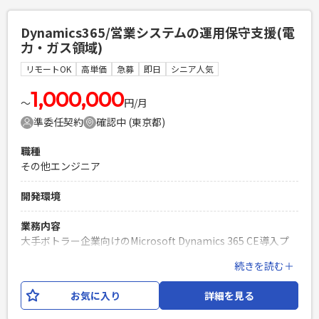
ト」に沿った、原稿（Word/SPO等）とWebサイトの突合チェ
ック ・アンカーリンクの正しい遷移、画像ALTテキストの反
Dynamics365/営業システムの運用保守支援(電
映、表記揺れの確認 ・Figma上のデザイン指示と、実際のレ
力・ガス領域)
イアウトの目視確認・すり合わせ ・チェック完了後のシート
へのステータス記入（校了進捗管理） ・Backlogを用いた実
リモートOK
高単価
急募
即日
シニア人気
装担当チームへの修正タスク起票・進行連携
1,000,000
〜
円/月
必須スキル
準委任契約
確認中 (東京都)
・Webサイト制作における進行管理、ディレクション、また
はQA（品質保証）の実務経験 ・基本的なWeb実装リテラシー
職種
（HTML、アンカーリンク、ALTテキスト、メタタグ等の用語
その他エンジニア
と仕様の理解） ・Excelを用いた緻密なデータ管理・ステータ
ス管理経験 ・お盆休暇は土日祝（暦通り）で問題ない方
開発環境
PHPを用いたWebサービスの開発経験4年以上
Laravelを用いた開発経験1年以上
業務内容
エンジニア複数人のチームでの開発経験
大手ボトラー企業向けのMicrosoft Dynamics 365 CE導入プ
ロジェクト。（一部FOモジュールを使用） Customer（顧客
続きを読む＋
管理）・Pricing（価格管理）・Rebate（リベート管理）領
域を中心に、要件定義および開発をご担当いただきます。
お気に入り
詳細を見る
必須スキル