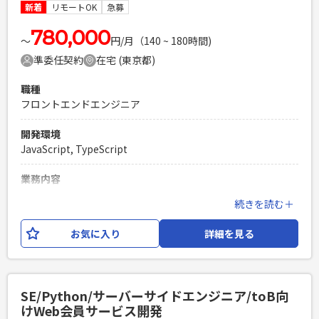
コミュニケーション能力の高い方
新着
リモートOK
急募
PHPを用いたWebサービスの開発経験4年以上
780,000
Laravelを用いた開発経験1年以上
〜
円/月（140 ~ 180時間)
エンジニア複数人のチームでの開発経験
準委任契約
在宅 (東京都)
職種
フロントエンドエンジニア
開発環境
JavaScript, TypeScript
業務内容
BizBrowserなどで稼働している既存物流システムの画面・帳
続きを読む＋
票（計62機能）を、Reactへリプレイス（単純移行）するプ
ロジェクトにて SEとしてご参画いただき、下記の業務をお任
お気に入り
詳細を見る
せいたします。 【業務内容】 ・既存画面仕様のリバース・既
存設計書の改修（基本設計/詳細設計） ・React画面・帳票の
開発およびレビュー ・テスト仕様書（単体・結合）の作成・
レビュー ・メンバーのスケジュール管理 ・リリース作業の対
SE/Python/サーバーサイドエンジニア/toB向
応 AI（Claude Code）による現行解析や現新比較などの最新
けWeb会員サービス開発
技術、プロセスを取り入れた効率的な開発を行っています。