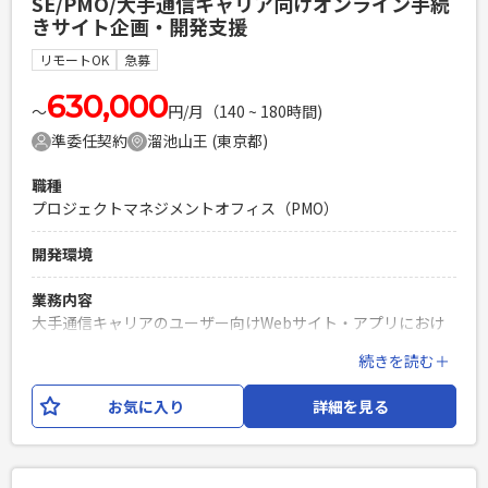
SE/PMO/大手通信キャリア向けオンライン手続
きサイト企画・開発支援
必須スキル
・Power BIを利用したダッシュボード設計・開発経験 ・デー
リモートOK
急募
タマート設計および要件定義経験 ・複数データソースの統
合・データモデリング経験
630,000
〜
円/月（140 ~ 180時間)
PHPを用いたWebサービスの開発経験4年以上
準委任契約
溜池山王 (東京都)
Laravelを用いた開発経験1年以上
エンジニア複数人のチームでの開発経験
職種
プロジェクトマネジメントオフィス（PMO）
開発環境
業務内容
大手通信キャリアのユーザー向けWebサイト・アプリにおけ
る新規機能追加・企画支援案件です。 オンライン手続きサイ
続きを読む＋
トの開発プロジェクトにて、企画・要件整理・開発推進をご
担当いただきます。 開発はオフショア体制となる可能性があ
お気に入り
詳細を見る
り、関係各所との調整や開発管理などPMOに近い立ち位置で
ご支援いただきます。 ・新規機能の企画・検討 ・要件定義書
作成 ・仕様書・設計書レビュー ・開発ベンダーとの調整・進
捗管理 ・社内外関係者との折衝 ・受入試験・リリース支援 ・