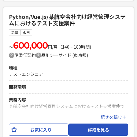
必須スキル
Python/Vue.js/某航空会社向け経営管理システ
・日本語の記事校正を迅速かつ正確に行える方 ・クリエイテ
ムにおけるテスト支援案件
ィブ（画像・動画・室内装飾などデザイン全般）への興味が
ある方 ・SharePointに関する基礎知識 ・Copilotエージェン
急募
即日
トに関する基礎知識
600,000
PHPを用いたWebサービスの開発経験4年以上
〜
円/月（140 ~ 180時間)
Laravelを用いた開発経験1年以上
準委任契約
品川シーサイド (東京都)
エンジニア複数人のチームでの開発経験
職種
テストエンジニア
開発環境
業務内容
某航空会社向け経営管理システムにおけるテスト支援案件で
す。 設計不備が多数発生していることから、プロジェクト立
続きを読む＋
て直しを目的として試験チームを新規立ち上げます。 試験項
目作成から試験実施、バグ改修までをチームで対応いただく
お気に入り
詳細を見る
ポジションです。