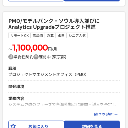
対応 ∟ほかにDX・インフラ・セキュリティ専用の常駐者が１
名おり、連携して対応 ・現場の困りごとや相談はベンダーや
AIツールを活用して解決いただきます 【仕事内容】 下記の業
PMO/モデルバンク・ソウル導入並びに
務を担っていただく想定です。 ・社内従業員からのPC、周辺
Analytics Upgradeプロジェクト推進
機器、各種システムに関する問い合わせ対応（チャット、メ
ール、電話） ・新入社員や異動者に向けた各種デバイス
リモートOK
高単価
急募
即日
シニア人気
（PC、スマートフォン、タブレット等）の初期設定および各
種インストールの実行（キッティング） ・社内システムやツ
1,100,000
〜
円/月
ールの管理（アカウント発行、権限付与、パスワードリセッ
準委任契約
確認中 (東京都)
ト、設定変更等） ・過去の問い合わせ履歴のデータ集計、お
よびFAQやマニュアルの継続的アップデート ・PC周辺機器、
職種
IT資産の管理・棚卸し業務 ・デバイス管理システムを用いた
プロジェクトマネジメントオフィス（PMO）
ポリシー設定や構成変更対応の補助 ・その他、ITに関連する
企画や資料作成の補助 ※3ヶ月に1度、出張が発生する可能性
開発環境
がございます。 ※詳細は面談時にお伝えします。
業務内容
必須スキル
システム更改のフェーズで各海外拠点に展開・導入を予定し
・ITヘルプデスク、テクニカルサポート、またはキッティング
ており、今回が3拠点目でソウル。 今後の拠点展開で差分導入
の実務経験 ・Microsoft 365（各種管理センター、アカウン
続きを読む＋
を可能にするモデルバンクをソウル導入と一体となって推
ト・権限管理等）の基本的な運用経験 ・ドキュメント作成
進。 ステークホルダーを巻き込み主体的なプロジェクト推進
（マニュアル、FAQ作成など）の経験 <人物像> ・中長期的な
お気に入り
詳細を見る