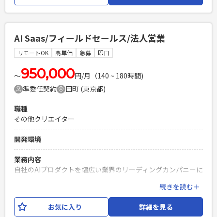
Google社のプレミアパートナーであり、Google Cloud案件で
最上流から携われる日本でも数少ないポジションです。
Google Cloudの強みであるAI、クラウドネイティブ、最新ク
AI Saas/フィールドセールス/法人営業
ラウド技術を経験できる機会もございます。 役割はPLや上流
SEレイヤーに該当するため、構築経験のみのPGの方は対象外
リモートOK
高単価
急募
即日
となります。
950,000
〜
円/月（140 ~ 180時間)
必須スキル
準委任契約
田町 (東京都)
・Google Cloudの新規構築、運用・改善経験がある方 ・現状
の構成を確認して改善点を挙げられる方 ・顧客が要望する要
職種
件から対応工数及びランニングコストの見積を出せる方
その他クリエイター
PHPを用いたWebサービスの開発経験4年以上
Laravelを用いた開発経験1年以上
開発環境
エンジニア複数人のチームでの開発経験
業務内容
自社のAIプロダクトを幅広い業界のリーディングカンパニーに
導入し、課題解決ソリューションを提供するセールスを募
続きを読む＋
集。 今回の募集では、フィールドセールスとしてプロダクト
の新規提案〜導入に注力いただきます。 領域は営業や人材、
お気に入り
詳細を見る
医療・介護など様々ございますが、参画いただくプロジェク