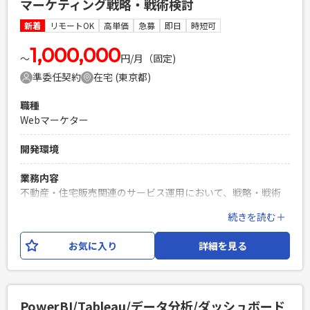
マーケティング戦略・戦術検討
設計以降を1人称で対応できる方 ・HTML,CSS,JavaScriptで
フロントエンドの開発経験が半年以上 ・Gitを使用したチーム
新着
リモートOK
高単価
急募
即日
時短可
開発経験 ・お人柄として明るい性格で、対人コミュニケーシ
ョン能力の高い方
1,000,000
〜
円/月（固定)
PHPを用いたWebサービスの開発経験4年以上
準委任契約
在宅 (東京都)
Laravelを用いた開発経験1年以上
エンジニア複数人のチームでの開発経験
職種
Webマーケター
開発環境
業務内容
不動産・住宅販売関連のサービス運用において、戦略・戦術
検討を担うマーケティングリーダーを募集。 施策を面で捉え
続きを読む＋
るマーケティング全体の戦略、予算管理、KPI設計・管理を担
う重要なポジションです。 【想定される業務内容】 ・販促グ
お気に入り
詳細を見る
ループ全体の戦略・戦術検討（★こちらがメイン） ・下記マ
ーケターが実行する業務の設計・管理および課題を見つけ解
決方法の立案 └広告ディレクション業務 └マーケティン
グキャンペーン業務 └サイト運営業務（イベントページ更
PowerBI/Tableau/データ分析/ダッシュボード
新、GA4の監視・レポーティングなど） └MEO（ローカル