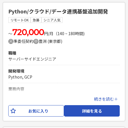
務をご担当いただきます。 本案件終了後も、レコメンドエン
ジンやインバウンド需要予測、LLM（大規模言語モデル）構
Python/クラウド/データ連携基盤追加開発
築など、 先端技術を活用したプロジェクトへの参画を予定し
ております。 【担当工程】 設計書作成、実装（Python）、テ
リモートOK
急募
シニア人気
スト（テストケース作成・実施）、コードレビュー 【開発環
境】 言語：Python クラウド：Google Cloud
720,000
〜
円/月（140 ~ 180時間)
準委任契約
豊洲 (東京都)
必須スキル
・Pythonでの開発経験3年以上 ・基本設計〜開発の経験 ・エ
職種
ンドユーザーとコミュニケーションをとりながら業務を推進
サーバーサイドエンジニア
できる方 ・クラウド環境（Google Cloud等）を利用した開発
経験3年以上 ・各種ドキュメント作成経験 ・スケジュール管
開発環境
理をして1人称で設計開発作業を進められる方 ・生成AI、機械
Python, GCP
学習についてのキャッチアップ意欲
PHPを用いたWebサービスの開発経験4年以上
業務内容
Laravelを用いた開発経験1年以上
Tableau等のツールからデータ分析を可能とするために、社内
続きを読む＋
エンジニア複数人のチームでの開発経験
の複数システムで蓄積されたデータを GCP上に集約（DL）す
る機能を実装いただきます。 また、要求に応じてDWHも設
お気に入り
詳細を見る
計・構築いただきます。 【ポジション】PG 【開発環境】
Python、シェルスクリプト、Google Cloud