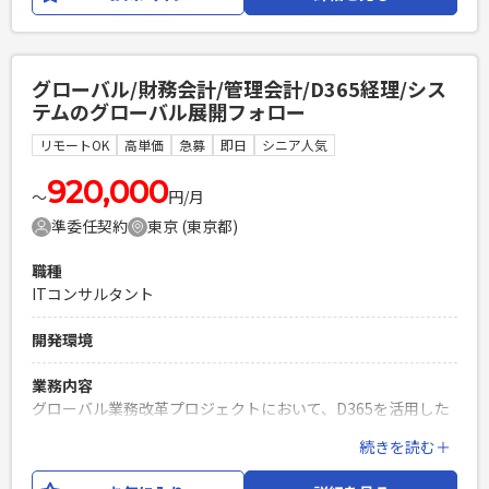
をご担当いただきたいです。 【役割】 ・プロジェクト全体進
参画を希望される方 ・明るくフットワークが軽く、個々のメ
捗/動態管理 ・品質評価 ・MGS/Temenosの開発状況トレース
ンバーと柔軟に意思疎通が図れる方 ・立場に関わらず壁のな
・Defect管理
いスムーズなコミュニケーションが取れる方 ・マルチタスク
を効率的にこなし、レスポンス早く初動を起こせる方 ・自立
グローバル/財務会計/管理会計/D365経理/シス
必須スキル
して業務を組み立て、周囲と連携して進めることができる方
テムのグローバル展開フォロー
・英語(ビジネスレベル) ・PMO経験(グローバル案件だと尚可)
PHPを用いたWebサービスの開発経験4年以上
・勘定系システム知見 ・金融業務知見
リモートOK
高単価
急募
即日
シニア人気
Laravelを用いた開発経験1年以上
PHPを用いたWebサービスの開発経験4年以上
エンジニア複数人のチームでの開発経験
920,000
Laravelを用いた開発経験1年以上
〜
円/月
エンジニア複数人のチームでの開発経験
準委任契約
東京 (東京都)
職種
ITコンサルタント
開発環境
業務内容
グローバル業務改革プロジェクトにおいて、D365を活用した
経理業務の標準化・展開を推進し、各拠点の会計基準やロー
続きを読む＋
カル要件を考慮したロールアウト計画の策定・実行を支援し
ます。 あわせて、標準業務フローの詳細化、各拠点への展開