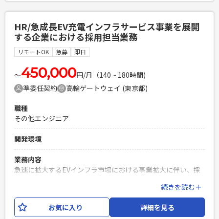
・Dynamics 365におけるCustomer/Pricing/Rebate領域の
標準機能に関する知見・実務経験 ・上記領域での要件定義経
HR/急成長EV充電インフラサービス事業を展開
験
する企業における採用担当業務
PHPを用いたWebサービスの開発経験4年以上
リモートOK
急募
即日
Laravelを用いた開発経験1年以上
エンジニア複数人のチームでの開発経験
450,000
〜
円/月（140 ~ 180時間)
準委任契約
高輪ゲートウェイ (東京都)
職種
その他エンジニア
開発環境
業務内容
急速に拡大するEVインフラ市場における事業拡大に伴い、採
用力の強化を行なっております。 中途採用担当者として母集
続きを読む＋
団形成を中心に、上流工程から施策実行まで一貫してリード
いただく想定です。 業務内容例としては以下を想定しており
お気に入り
詳細を見る
ます。 【業務内容】 ・中途採用の戦略立案・ペルソナ設定・