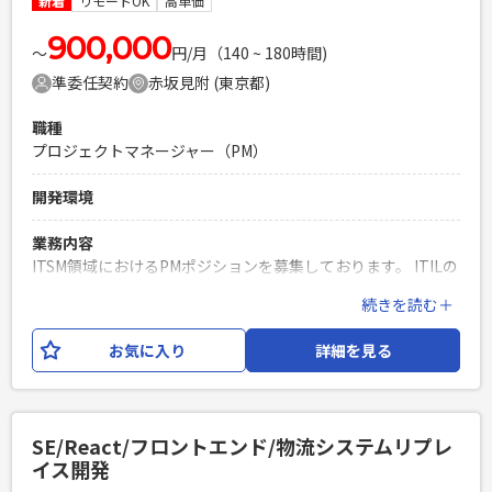
新着
リモートOK
高単価
に回答できる方（★最重要） ・要件定義以降の経験 ・開発経
験10年以上 ・Java(Spring Boot)開発経験 ・顧客折衝経験
900,000
〜
円/月（140 ~ 180時間)
PHPを用いたWebサービスの開発経験4年以上
準委任契約
赤坂見附 (東京都)
Laravelを用いた開発経験1年以上
エンジニア複数人のチームでの開発経験
職種
プロジェクトマネージャー（PM）
開発環境
業務内容
ITSM領域におけるPMポジションを募集しております。 ITILの
理解を前提に、プロジェクト推進・顧客折衝を主体的にご対
続きを読む＋
応いただける方を求めております。 ＜業務内容＞ ・ITSM関連
プロジェクトの推進 ・顧客折衝／課題整理 ・運用プロセス改
お気に入り
詳細を見る
善支援 ・各ステークホルダーとの調整対応 ・進捗／課題管理
必須スキル
・システム開発またはインフラ領域の経験 ・PM／PMO経験
SE/React/フロントエンド/物流システムリプレ
・顧客折衝経験 ・課題管理、進捗管理経験 ・運用改善、サー
イス開発
ビスマネジメント経験 ・主体的に課題解決へ取り組める方 ・