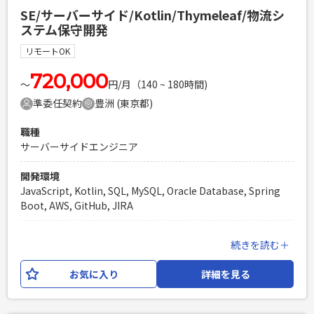
HTML, CSS, Java, JavaScript, React フレームワーク：
SE/サーバーサイド/Kotlin/Thymeleaf/物流シ
Spring Boot, Thymeleaf, Next.js DB：Oracle, Mysql イ
ステム保守開発
ンフラ：AWS(各種サービス), Terraform 開発ツール等：
Github, IntelliJ, Slack, Zoom, Jira, Confluence, VScode 等
リモートOK
設計思想：クリーンアーキテクチャ、 DDD AIツール：
Github copilot, Claude Code等
720,000
〜
円/月（140 ~ 180時間)
準委任契約
豊洲 (東京都)
必須スキル
・リーダーもしくはサブリーダーの経験 ・Kotlinの実務経験
職種
・SQLを用いたデータベース操作の実務経験 ・DDDやクリー
サーバーサイドエンジニア
ンアーキテクチャーなどのソフトウェア設計パターンを活用し
た開発経験（1年以上） ・AWSを利用した開発経験（1年以
開発環境
上） ・Reactの開発経験（3か月以上）
JavaScript, Kotlin, SQL, MySQL, Oracle Database, Spring
PHPを用いたWebサービスの開発経験4年以上
Boot, AWS, GitHub, JIRA
Laravelを用いた開発経験1年以上
エンジニア複数人のチームでの開発経験
業務内容
続きを読む＋
輸配送システムの保守開発を中心としたWeb開発案件です。
保守開発案件の増加に伴い、開発メンバーの補充が必要とな
お気に入り
詳細を見る
っており、 AIを活用した設計～開発～テストを1人称で対応で
きるSEメンバーを募集。 外注ベンダーとの問合せや確認対応
も発生する可能性がございます。 【開発環境】 言語：Kotlin,