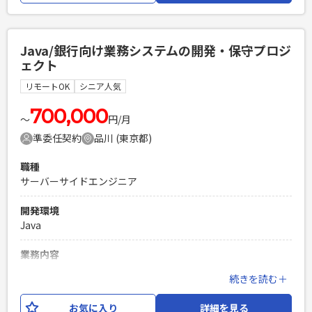
どのドキュメント整備・更新 ・オンプレミス、仮想環境、ク
ラウド環境を対象とした移転設計・構築の推進 ・サーバチー
ムの進捗管理、課題管理およびメンバーの取りまとめ ・ネッ
Java/銀行向け業務システムの開発・保守プロジ
トワークチームおよび関係部門との調整 ・運用設計および運
ェクト
用引継ぎ・移管支援
リモートOK
シニア人気
必須スキル
・サーバインフラの設計・構築経験（5年以上） ・インフラプ
700,000
〜
円/月
ロジェクトにおけるリーダーまたはサブリーダー経験 ・サー
準委任契約
品川 (東京都)
バ移設に伴うIPアドレス変更、およびミドルウェア・アプリ
ケーションの設定変更経験 ・オンプレミス、仮想環境、クラ
職種
ウド環境の設計・構築経験 ・現行環境の調査および設計書の
サーバーサイドエンジニア
作成・更新経験 ・関係部門との調整、進捗管理および課題管
理経験
開発環境
PHPを用いたWebサービスの開発経験4年以上
Java
Laravelを用いた開発経験1年以上
エンジニア複数人のチームでの開発経験
業務内容
銀行向け業務システムの開発・保守プロジェクトにて、上流
続きを読む＋
工程から開発まで主体的に推進できる中堅エンジニアを募集
します。 既存システムの機能改善を中心に、ユーザ部門との
お気に入り
詳細を見る