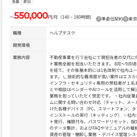
急募
即日
550,000
〜
円/月（140 ~ 180時間)
準委任契約
東京
職種
ヘルプデスク
開発環境
業務内容
不動産事業を行う会社にて現担当者の交代に伴
ト業務全般を担当いただきます。 8月〜9月
を経て、その後基本的には1名体制で社内ユ
ます。 ∟技術的な難易度が高い案件はエスカ
インフラ・セキュリティ専用の常駐者が１名
とや相談はベンダーやAIツールを活用して解
業務を担っていただく想定です。 ・社内従業
ムに関する問い合わせ対応（チャット、メー
けた各種デバイス（PC、スマートフォン、
インストールの実行（キッティング） ・社
ト発行、権限付与、パスワードリセット、設
のデータ集計、およびFAQやマニュアルの継続
資産の管理・棚卸し業務 ・デバイス管理シ