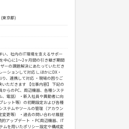
 (東京都)
い、社内のIT環境を支えるサポー
頃を中心に1〜2ヶ月間の引き継ぎ期間
ーザーの課題解決にあたっていただき
レーションして対応 ∟ほかにDX・
おり、連携して対応 ・現場の困りご
決いただきます 【仕事内容】 下記の
員からのPC、周辺機器、各種システ
ル、電話） ・新入社員や異動者に向
タブレット等）の初期設定および各種
内システムやツールの管理（アカウン
定変更等） ・過去の問い合わせ履歴
的アップデート ・PC周辺機器、IT
ステムを用いたポリシー設定や構成変