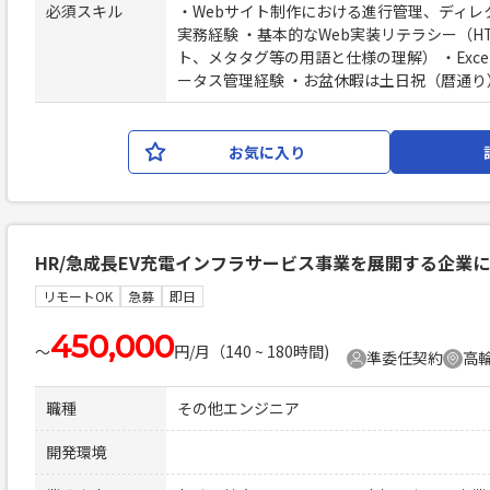
必須スキル
・Webサイト制作における進行管理、ディレ
実務経験 ・基本的なWeb実装リテラシー（H
ト、メタタグ等の用語と仕様の理解） ・Exc
ータス管理経験 ・お盆休暇は土日祝（暦通り
お気に入り
HR/急成長EV充電インフラサービス事業を展開する企業
リモートOK
急募
即日
450,000
〜
円/月（140 ~ 180時間)
準委任契約
高輪
職種
その他エンジニア
開発環境