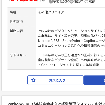
準委任契約
確認中 (東京都)
職種
その他クリエイター
開発環境
業務内容
社内向けのデジタルソリューションサイトの
な業務は、サイト設定変更、記事の作成・校
Microsoft 365（SharePoint・Copi
コミュニケーションの活性化や情報発信の推
必須スキル
・日本語の記事校正を迅速かつ正確に行える
室内装飾などデザイン全般）への興味がある方 ・
・Copilotエージェントに関する基礎知識
お気に入り
Python/Vue.js/某航空会社向け経営管理システムにお