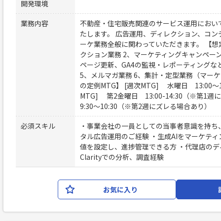
開発環境
業務内容
不動産・住宅販売関連のサービス運用におい
たします。 広告運用、ディレクション、コン
ーケ業務全般に関わっていただきます。 【想
クション業務 2、マーケティングキャンペー
ページ更新、GA4の監視・レポーティングなど
5、メルマガ業務 6、集計・定型業務（マー
の定例MTG】 [週次MTG] 水曜日 13:00〜16
MTG] 第2金曜日 13:00-14:30（※
9:30〜10:30（※第2週にズレる場合あり）
必須スキル
・事業会社の一員としての当事者意識を持ち、
タル広告運用のご経験 ・生成AIをマーケテ
値を設定し、進捗管理できる方 ・代理店のディ
Clarityでの分析、調査経験
お気に入り