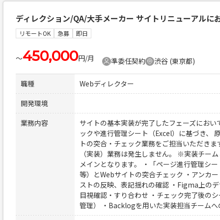
ディレクション/QA/大手メーカー サイトリニューアルに
リモートOK
急募
即日
450,000
〜
円/月
準委任契約
渋谷 (東京都)
職種
Webディレクター
開発環境
業務内容
サイトの基本実装が完了したフェーズにおい
ックや進行管理シート（Excel）に基づき、
トの突合・チェック業務をご担当いただきま
（実装）業務は発生しません。 ※実装チー
メインとなります。 ・「ページ進行管理シート
等）とWebサイトの突合チェック ・アンカー
ストの反映、表記揺れの確認 ・Figma上の
目視確認・すり合わせ ・チェック完了後の
管理） ・Backlogを用いた実装担当チー