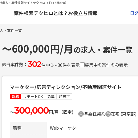
向け求人・案件情報サイトテクヒロ（TechHero）
案件検索
テクヒロとは？
お役立ち情報
ロ
の求人・案件一覧
〜600,000円/月
の求人・案件一覧
302
該当案件数：
募集中の案件のみ表示
件中 1〜30件を表示
マーケター/広告ディレクション/不動産関連サイト
新着
リモートOK
急募
時短可
300,000
〜
円/月（固定)
準委任契約
在宅 (東京都)
職種
Webマーケター