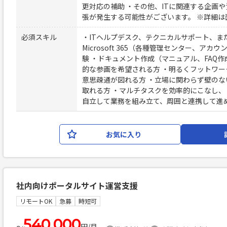
更対応の補助 ・その他、ITに関連する企画や
張が発生する可能性がございます。 ※詳細は
必須スキル
・ITヘルプデスク、テクニカルサポート、ま
Microsoft 365（各種管理センター、ア
験 ・ドキュメント作成（マニュアル、FAQ作
的な参画を希望される方 ・明るくフットワ
意思疎通が図れる方 ・立場に関わらず壁の
取れる方 ・マルチタスクを効率的にこなし、
自立して業務を組み立て、周囲と連携して進
お気に入り
社内向けポータルサイト運営支援
リモートOK
急募
時短可
540,000
〜
円/月