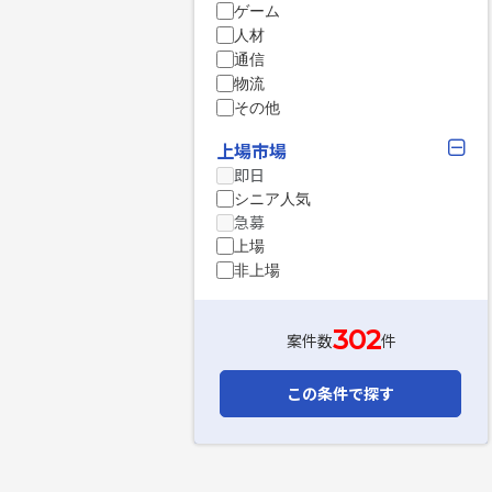
ゲーム
人材
通信
物流
その他
上場市場
即日
シニア人気
急募
上場
非上場
302
案件数
件
この条件で探す