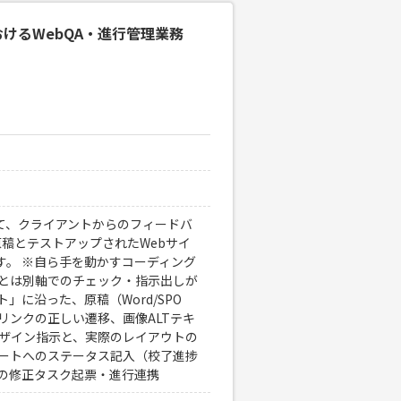
おけるWebQA・進行管理業務
て、クライアントからのフィードバ
 原稿とテストアップされたWebサイ
す。 ※自ら手を動かすコーディング
ムとは別軸でのチェック・指示出しが
」に沿った、原稿（Word/SPO
リンクの正しい遷移、画像ALTテキ
デザイン指示と、実際のレイアウトの
シートへのステータス記入（校了進捗
ムへの修正タスク起票・進行連携