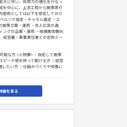
業拡大に伴い、採用力の強化を行なっ
形成を中心に、上流工程から施策実行
務内容例としては以下を想定しており
・ペルソナ設定・チャネル選定 ・エ
の施策立案・運用 ・求人広告の選
ィングの企画・運用 ・候補者体験向
せ、経営層・事業責任者との定例ミー
可能な方 <人物像> ・自走して施策
スピード感を持って動ける方 ・経営
速したい方 ・仕組みづくりや改善に
詳細を見る