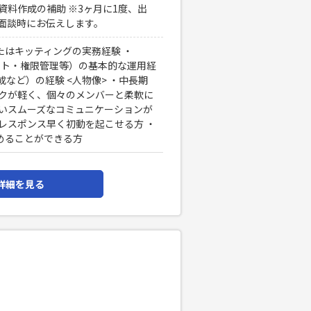
資料作成の補助 ※3ヶ月に1度、出
面談時にお伝えします。
たはキッティングの実務経験 ・
カウント・権限管理等）の基本的な運用経
成など）の経験 <人物像> ・中長期
ークが軽く、個々のメンバーと柔軟に
ないスムーズなコミュニケーションが
レスポンス早く初動を起こせる方 ・
めることができる方
詳細を見る