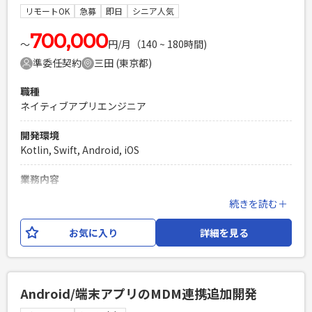
リモートOK
急募
即日
シニア人気
PHPを用いたWebサービスの開発経験4年以上
Laravelを用いた開発経験1年以上
700,000
エンジニア複数人のチームでの開発経験
〜
円/月（140 ~ 180時間)
準委任契約
三田 (東京都)
職種
ネイティブアプリエンジニア
開発環境
Kotlin, Swift, Android, iOS
業務内容
受注からリリース、保守、グロースまで、クライアント製品の
続きを読む＋
開発プロジェクトに幅広く関わっていただきます。チームと一
緒にクライアントの要望を聞き出した上、PM、SE、ブリッジ
お気に入り
詳細を見る
SEたちと関わりながら仕事を推進していきます。1000~2000
万円規模(期間としては半年〜9ヶ月)の新規開発案件を1~2案
件、保守案件を1~2案件を並行して担当いただく形になりま
す。 ナショナルクライアントとの次期開発の案件が決まり10
Android/端末アプリのMDM連携追加開発
月よりスタートしたことによる増員(10~2月までは確定) 2名
【担当工程】 ・要望、要求の収集と分析 ・企画案の提案 ・要