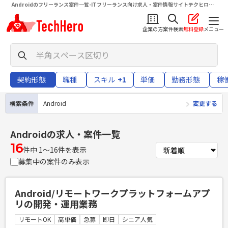
Androidのフリーランス案件一覧-ITフリーランス向け求人・案件情報サイトテクヒロ
（TechHero）
企業の方
案件検索
無料登録
メニュー
契約形態
職種
スキル
+1
単価
勤務形態
稼
検索条件
Android
変更する
Android
の求人・案件一覧
16
件中 1〜16件を表示
募集中の案件のみ表示
Android/リモートワークプラットフォームアプ
リの開発・運用業務
リモートOK
高単価
急募
即日
シニア人気