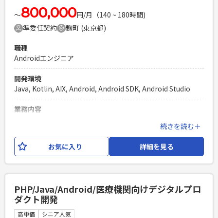
800,000
〜
円/月（140 ~ 180時間)
準委任契約
麹町 (東京都)
職種
Androidエンジニア
開発環境
Java, Kotlin, AIX, Android, Android SDK, Android Studio
業務内容
自社提供のテレワークプラットフォームにおける、 Android
続きを読む＋
版アプリの設計・実装・テスト・リリース・運用保守を担当
いただきます。 ・新規機能の開発、既存機能の改善（仕様検
お気に入り
詳細を見る
討からの参画も可能） ・パフォーマンスチューニング、バグ
調査・対応 ・カスタマーサポート経由のテクニカルな問い合
わせ調査 ・新サービスに向けた技術検証 ・UI/UXの検討、社
内要件の調整（経験・希望に応じて）
PHP/Java/Android/医療機関向けデジタルプロ
ダクト開発
必須スキル
・JavaまたはKotlinを用いた、BtoB向けAndroidアプリの開
高単価
シニア人気