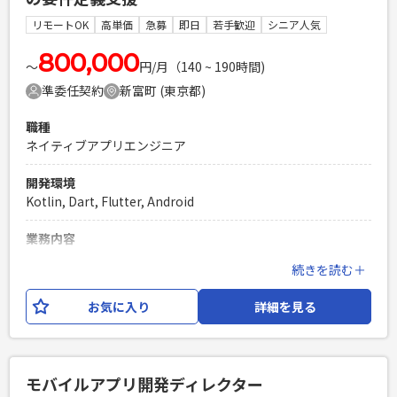
Laravelを用いた開発経験1年以上
リモートOK
高単価
急募
即日
若手歓迎
シニア人気
エンジニア複数人のチームでの開発経験
800,000
〜
円/月（140 ~ 190時間)
準委任契約
新富町 (東京都)
職種
ネイティブアプリエンジニア
開発環境
Kotlin, Dart, Flutter, Android
業務内容
Flutterアプリケーションの開発支援（POA業務） 言語：
続きを読む＋
Android Java、 kotlin、swift、Dartのいづれか 工程：要件
定義、基本設計 ※ 要件定義されたPBIをDEVチームにInputす
お気に入り
詳細を見る
る作業が主になります。
必須スキル
・Flutter、もしくはAndroid/iOSアプリケーション開発経験
モバイルアプリ開発ディレクター
者