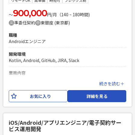
リモートOK
高単価
時短可
フレックス制
必須スキル
・PHP,Java,C#などを使用したWebシステムの開発経験（実務
900,000
〜
円/月（140 ~ 180時間)
で4年以上） ・PostgreSQL,MySQL,OracleのいずれかのDBを
準委任契約
東銀座 (東京都)
利用した開発経験 ・Android/Javaでのネイティブアプリ開発
経験 ・C++を使ったネイティブ処理（画像処理、音声処理な
職種
ど）
Androidエンジニア
PHPを用いたWebサービスの開発経験4年以上
Laravelを用いた開発経験1年以上
開発環境
エンジニア複数人のチームでの開発経験
Kotlin, Android, GitHub, JIRA, Slack
業務内容
経理業務のペーパーレス化や、業務の一元管理による効率化
続きを読む＋
やコスト削減を目的としたSaaSプロダクトの開発に Android
エンジニアとしてご参画いただき、技術選定および設計を含
お気に入り
詳細を見る
む、Androidアプリケーションの機能開発 及び改修をお任せ
いたします。 【業務内容】 ・導入先の従業員の直感的かつス
ムーズな操作性を実現するため、社内ステークホルダーと連
携しながら、 ユーザー視点に立ったUI/UXの設計・改善を実
iOS/Android/アプリエンジニア/電子契約サー
施していただきます。 ・Web開発チームやPdMとのコミュニ
ビス運用開発
ケーション改善、技術的負債の解消を通じ、開発プロジェク