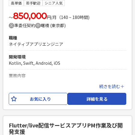
トの生産性や プロダクトのスケーラビリティ向上に貢献し
高単価
若手歓迎
シニア人気
ていただきます。 ・OCRやLLMなどを活用した機能開発に取
り組むとともに、新規サービスの追加も計画しており、 プ
850,000
〜
円/月（140 ~ 180時間)
ロダクトのさらなる価値向上を実現していただきます。 【開
準委任契約
曙橋 (東京都)
発環境 ※一部抜粋】 Kotlin,Jetpack Compose,Dagger
Hilt,Kotlin Coroutines,Kotest,GitHub,Slack,JIRA,Notion
職種
ネイティブアプリエンジニア
必須スキル
・チーム開発の実務経験 ・Kotlinを用いたAndroidアプリケ
開発環境
ーション開発・運用の実務経験 ・Jetpack Compose,Dagger
Kotlin, Swift, Android, iOS
Hilt,Kotlin Coroutinesなど、主要なライブラリやフレームワ
ークに関する知識
業務内容
PHPを用いたWebサービスの開発経験4年以上
某電子契約サービスの開発チームに、アプリエンジニアとし
続きを読む＋
Laravelを用いた開発経験1年以上
てご参画いただきます。 特許を取得した電子署名技術を軸と
エンジニア複数人のチームでの開発経験
した、デジタル証明プラットフォーム内の新機能開発や 運用
お気に入り
詳細を見る
開発を行っておりますが、現在はwebアプリケーションのみ
となりますが、 これから新規でネイティブアプリの開発を行
います。 【既存の開発環境】 - 開発OS：Docker,docker-
compose - フロントエンド：blade,vite,Plain
Flutter/live配信サービスアプリPM作業及び開
JS/CSS（React/Vue.jsの導入は検討中） - バックエンド：
発支援
Laravel9.52.5、PHP 8.1.20 - デザインツール：Figma - イン