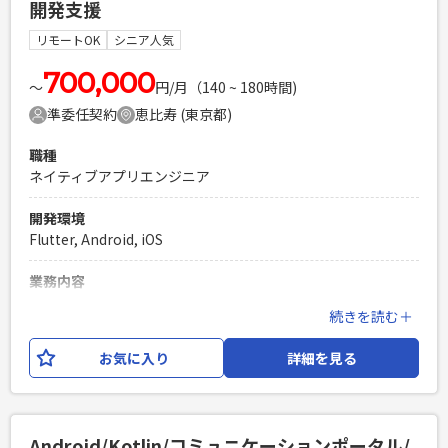
開発支援
必須スキル
・ Kotlinでの開発経験3年以上 ・開発経験4年以上 ・設計〜の
リモートOK
シニア人気
経験 ・Androidアーキテクチャーへの理解
700,000
PHPを用いたWebサービスの開発経験4年以上
〜
円/月（140 ~ 180時間)
Laravelを用いた開発経験1年以上
準委任契約
恵比寿 (東京都)
エンジニア複数人のチームでの開発経験
職種
ネイティブアプリエンジニア
開発環境
Flutter, Android, iOS
業務内容
某大手ファッションサイトの新規アプリをFlutterにて開発し
続きを読む＋
ていただきます。 【求める人物像】 ・プロジェクトやタスク
に対して主体的に取り組むことができる方 ・詰まった際に、
お気に入り
詳細を見る
調べたり、人に質問したりして、問題を解決できる方
必須スキル
・Flutterでのアプリ開発経験2年以上 ・ネイティブでのアプ
Android/Kotlin/コミュニケーションポータル/