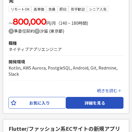
発
Laravelを用いた開発経験1年以上
リモートOK
高単価
急募
即日
若手歓迎
シニア人気
エンジニア複数人のチームでの開発経験
800,000
〜
円/月（140 ~ 180時間)
準委任契約
汐留 (東京都)
職種
ネイティブアプリエンジニア
開発環境
Kotlin, AWS Aurora, PostgleSQL, Android, Git, Redmine,
Slack
業務内容
続きを読む＋
複数ある自社サービスの開発に携わって頂きます。 Kotlinプ
ロダクトの開発エンジニアとして 社内のステークホルダーと
お気に入り
詳細を見る
協力して開発を進めさせて頂きます。 （開発環境） ・言語：
Kotlin ・DB：RDS、Aurora(PostgreSQL) ・OS：Android、
Amazon Linux ・ソース管理：Git ・タスク管理：
Redmine、backlog ・コミュニケーション：slack、Zoom
Flutter/ファッション系ECサイトの新規アプリ