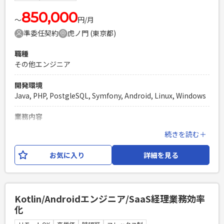
発経験（2年以上） ・Android Studioでの開発実務経験 ・
Android SDKの深い理解と実践経験 ・HTTP通信を用いたア
850,000
〜
円/月
プリ開発の実務経験
準委任契約
虎ノ門 (東京都)
PHPを用いたWebサービスの開発経験4年以上
Laravelを用いた開発経験1年以上
職種
エンジニア複数人のチームでの開発経験
その他エンジニア
開発環境
Java, PHP, PostgleSQL, Symfony, Android, Linux, Windows
業務内容
医療機関向けのDXソリューションの一環で、病院内の業務支
続きを読む＋
援ツールを開発しております。 今回の案件では、既存システ
ムの機能拡張（PHP/Symfony）及びネイティブアプリの改修
お気に入り
詳細を見る
対応（Android/Java）をお願いいたします。 ネットワークの
構造やセキュリティーの観点から、実際に導入されている施
設に伺い、調査や設定をしてもらうこともございます。 ＜技
術環境＞ FE：JavaScript,Vue BE：PHP,Symfony,Java OS：
Kotlin/Androidエンジニア/SaaS経理業務効率
Windows,Linux,Android インフラ：オンプレミス,VMware
化
DB：PostgreSQL その他：Backlog,Docker