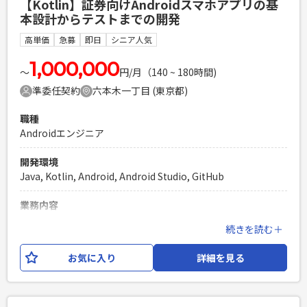
【Kotlin】証券向けAndroidスマホアプリの基
成長可能性を高め、新機能開発を進めやすくしていきます。
本設計からテストまでの開発
更には、新機能開発自体も担っていただきたいと思います。
高単価
急募
即日
シニア人気
必須スキル
・Kotlinを使ったアプリの開発経験（実務経験1年以上） ・
1,000,000
〜
円/月（140 ~ 180時間)
Javaの読解力がある方 ・リファクタリングの実務経験がある
準委任契約
六本木一丁目 (東京都)
・非同期系の実装経験がある ・ユニットテストの実装経験が
ある ・開発関連のドキュメント作成ができる ・ネイティブレ
職種
ベル以上の日本語力
Androidエンジニア
PHPを用いたWebサービスの開発経験4年以上
Laravelを用いた開発経験1年以上
開発環境
エンジニア複数人のチームでの開発経験
Java, Kotlin, Android, Android Studio, GitHub
業務内容
・証券向けAndroidアプリの国内向け開発部分における基本設
続きを読む＋
計 ・スマホアプリのバックエンドサービス、リッチクライア
ントのバックエンドサーバー(金融系の処理)の開発 ・オフシ
お気に入り
詳細を見る
ョア開発部分の受入れ、各種依頼、レビュー
必須スキル
・Android または iOSの業務系スマホアプリ開発経験が合計3