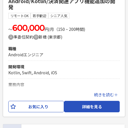
Android/Kotlin/決済関連アプリ機能追加の開
年以上
発
PHPを用いたWebサービスの開発経験4年以上
リモートOK
若手歓迎
シニア人気
Laravelを用いた開発経験1年以上
エンジニア複数人のチームでの開発経験
600,000
〜
円/月（150 ~ 200時間)
準委任契約
新橋 (東京都)
職種
Androidエンジニア
開発環境
Kotlin, Swift, Android, iOS
業務内容
決済関連のAndroid/iOSアプリの機能追加の開発をお任せいた
続きを読む＋
します。 今回の募集は、Androidエンジニアとなります。 担
当の工程は、基本設計～保守運用までとなり、システム保守
お気に入り
詳細を見る
の一環のため、 長期での契約が見込まれます。
必須スキル
・ネイティブアプリの開発経験3年以上 ・Kotlinの開発経験が