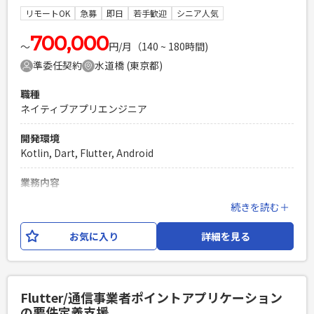
フラ：GAE, Cloud(SQL, Storage, Scheduler, Task,
リモートOK
急募
即日
若手歓迎
シニア人気
Build),AWS, QLDB - サーバー：GAE - データベース：
CloudSQL（MySQL8.0） - チャット：Slack,Zoom,Google
700,000
〜
円/月（140 ~ 180時間)
Meet - ソースコード管理：GitHub - その他：
準委任契約
水道橋 (東京都)
Redmine,LaravelShift,PHPUnit,Laravel Dusk,Github
Actions,SendGrid
職種
ネイティブアプリエンジニア
必須スキル
・iOSもしくはAndroidのスマホアプリの開発経験（どちらか
開発環境
3年以上が目安） ・要件定義や設計から、実装及びテストまで
Kotlin, Dart, Flutter, Android
一人で対応できる人
PHPを用いたWebサービスの開発経験4年以上
業務内容
Laravelを用いた開発経験1年以上
エンド社内アプリケーションのPMまたは開発に携わっていた
続きを読む＋
エンジニア複数人のチームでの開発経験
だきます。 開発環境： アプリフロント：flutter ウェブフロン
ト：React native バックエンド： Rust インフラ：AWS
お気に入り
詳細を見る
必須スキル
・Android開発経験（JavaやKotlin） 参画後のFlutterのキャ
ッチアップが可能な方
Flutter/通信事業者ポイントアプリケーション
PHPを用いたWebサービスの開発経験4年以上
の要件定義支援