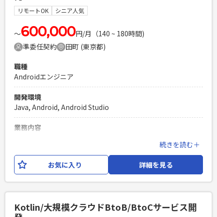
リモートOK
シニア人気
必須スキル
・Kotlinを用いたAndroid開発で2年以上の実務経験 ・
600,000
〜
円/月（140 ~ 180時間)
MVP/MVVM/CleanArchitectureなどのAndroid開発におけるア
準委任契約
田町 (東京都)
ーキテクチャの理解と開発経験 ・AndroidStudioとGradleで
のライブラリ管理の経験 ・GooglePlayStore上でのアプリリ
職種
リース経験 ・Githubを利用した開発経験 ・Android標準ライ
Androidエンジニア
ブラリ、フレームワークの理解 ※動画配信に関する知識・経
験は問いません。
開発環境
PHPを用いたWebサービスの開発経験4年以上
Java, Android, Android Studio
Laravelを用いた開発経験1年以上
エンジニア複数人のチームでの開発経験
業務内容
カラオケ関連アプリの追加開発をお願いいたします。 【開発
続きを読む＋
環境】 Android7,Java,Android
Studio,Slack,Sourcetree（GitBlit） 【開発工程】 製造以降
お気に入り
詳細を見る
必須スキル
・Android（Java）の開発を1人称でできる方（開発工程の経
験3年以上が目安）
Kotlin/大規模クラウドBtoB/BtoCサービス開
PHPを用いたWebサービスの開発経験4年以上