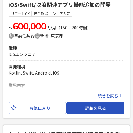
iOS/Swift/決済関連アプリ機能追加の開発
年以上 ・Kotlin経験が2年以上 ・業務系スマホPJでの基本設
計工程経験が１案件以上で合計１年以上 ・Gitの使用経験 ・研
リモートOK
若手歓迎
シニア人気
修期間除く業界経験が4年以上 ・開発は国内側、オフショア双
方で開発をしているため、オフショア開発に抵抗がない方
600,000
〜
円/月（150 ~ 200時間)
PHPを用いたWebサービスの開発経験4年以上
準委任契約
新橋 (東京都)
Laravelを用いた開発経験1年以上
エンジニア複数人のチームでの開発経験
職種
iOSエンジニア
開発環境
Kotlin, Swift, Android, iOS
業務内容
決済関連のAndroid/iOSアプリの機能追加の開発をお任せいた
続きを読む＋
します。 今回の募集は、iOSエンジニアとなります。 担当の工
程は、基本設計～保守運用までとなり、システム保守の一環
お気に入り
詳細を見る
のため、 長期での契約が見込まれます。
必須スキル
・ネイティブアプリの開発経験3年以上 ・Swiftの開発経験が2