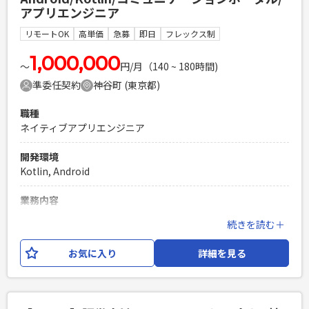
リ開発経験（SwiftまたはKotlin）3年以上 ・Git-Flowに準拠
アプリエンジニア
したチーム開発 ・UI改善やリッチアニメーション実装経験
リモートOK
高単価
急募
即日
フレックス制
PHPを用いたWebサービスの開発経験4年以上
Laravelを用いた開発経験1年以上
1,000,000
エンジニア複数人のチームでの開発経験
〜
円/月（140 ~ 180時間)
準委任契約
神谷町 (東京都)
職種
ネイティブアプリエンジニア
開発環境
Kotlin, Android
業務内容
企業のウェルビーイング経営やコミュニケーションの変革を
続きを読む＋
支援することを目的としたSaas開発案件です。 従業員のため
のコミュニケーションポータルや、顧客の名刺を管理するク
お気に入り
詳細を見る
ラウドサービスなど、 複数のサービス群から成り立ってお
り、4,000社以上の企業への導入実績がございます。 今回募集
するポジションは、Androidアプリエンジニアとなります。
古くなってきてしまったコードベースをリファクタリングして