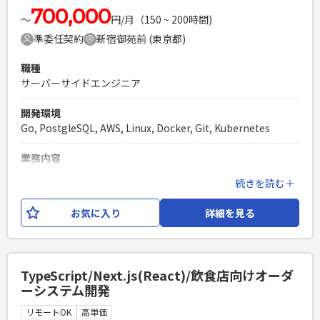
エンジニア複数人のチームでの開発経験
700,000
〜
円/月（150 ~ 200時間)
準委任契約
新宿御苑前 (東京都)
職種
サーバーサイドエンジニア
開発環境
Go, PostgleSQL, AWS, Linux, Docker, Git, Kubernetes
業務内容
某通信会社向けシステムのコンテナ化支援作業で、バックエ
続きを読む＋
ンドメインの人材募集です。 開発工程：基本設計～テスト 開
発環境：Go言語,Kubernetes,AWS,Linux,PosgreSQL,Git,SVN
お気に入り
詳細を見る
など
必須スキル
・Goの開発経験（JavaがメインでGoは数ヶ月程度でもOK）
TypeScript/Next.js(React)/飲食店向けオーダ
・基本設計からテストまでのご経験
ーシステム開発
PHPを用いたWebサービスの開発経験4年以上
リモートOK
高単価
Laravelを用いた開発経験1年以上