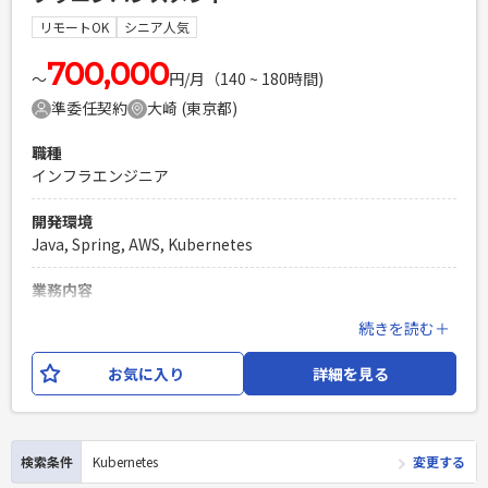
リモートOK
シニア人気
必須スキル
・Go言語を使用したサーバーサイドアプリケーションの開発
700,000
〜
円/月（140 ~ 180時間)
経験 ・KubernetesやDockerを使用したコンテナの開発経験
準委任契約
大崎 (東京都)
と実務知識 ・ミッションクリティカル領域でのサービス開発
経験（3年以上） ・並行/非同期処理プログラミングに関する
職種
知識
インフラエンジニア
PHPを用いたWebサービスの開発経験4年以上
Laravelを用いた開発経験1年以上
開発環境
エンジニア複数人のチームでの開発経験
Java, Spring, AWS, Kubernetes
業務内容
日本最大級の遊びのマーケットプレイスにおけるインラフ周
続きを読む＋
り全般に携わります。 規模も大きいため、サービスの信頼性
を担保するためにもインフラ（SRE）全般をお願いできたら
お気に入り
詳細を見る
と思います。
必須スキル
・AWSによるシステム基盤構築・運用の業務経験 ・
検索条件
Kubernetes
変更する
Kubernetesによるコンテナ構築・運用経験