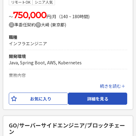
きます。 勤務はリモート推奨で、気軽にチャット・ビデオ通
リモートOK
シニア人気
話等でコミュケーションを取りながらチーム開発をしていき
ます。 ※業務の状況によっては渋谷オフィスへの通勤を一部
750,000
〜
円/月（140 ~ 180時間)
お願いすることもあるため、渋谷オフィスに通勤可能な方を
準委任契約
大崎 (東京都)
まずは優先したいと考えております。
職種
必須スキル
インフラエンジニア
・Ruby on Railsを利用した開発経験が5年以上ある ・チーム
開発経験が3年以上ある ・Webアプリケーションのパフォーマ
開発環境
ンス改善やセキュリティを意識した開発の経験がある ・企画
Java, Spring Boot, AWS, Kubernetes
担当と連携しながら開発を進めた経験 ・ソフトウェアアーキ
テクチャを理解しており議論ができる ・要件定義からテスト
業務内容
まで一連の流れの理解と経験 ・複雑な業務やシステムを深く
日本最大級の遊びのマーケットプレイスにおけるインラフ周
読み解き理解することができる ・エンジニア内外と円滑にコ
続きを読む＋
り全般に携わります。 規模も大きいため、サービスの信頼性
ミュニケーションが取れる ・ネイティブレベル以上の日本語
を担保するためにもインフラ（SRE）全般をお願いできたら
力
お気に入り
詳細を見る
と思います。
PHPを用いたWebサービスの開発経験4年以上
Laravelを用いた開発経験1年以上
必須スキル
エンジニア複数人のチームでの開発経験
・AWSによるシステム基盤構築・運用の業務経験 ・
GO/サーバーサイドエンジニア/ブロックチェー
Kubernetesによるコンテナ構築・運用経験
ン
PHPを用いたWebサービスの開発経験4年以上