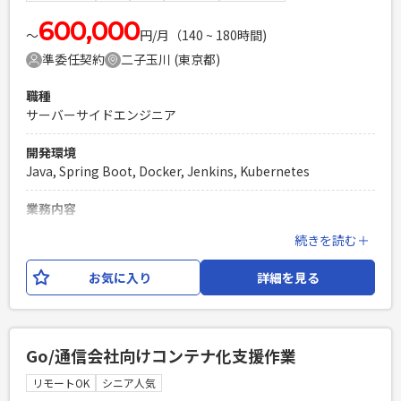
たアプリケーションの開発経験 ・基本設計の経験
600,000
PHPを用いたWebサービスの開発経験4年以上
〜
円/月（140 ~ 180時間)
Laravelを用いた開発経験1年以上
準委任契約
二子玉川 (東京都)
エンジニア複数人のチームでの開発経験
職種
サーバーサイドエンジニア
開発環境
Java, Spring Boot, Docker, Jenkins, Kubernetes
業務内容
大手企業様にて、モバイル開発の保守対応を行って頂きます。
続きを読む＋
必須スキル
お気に入り
詳細を見る
・javaでの開発経験3年以上 ・SpringBoot（WebAPI）の開
発経験 ・Git経験 ・CICD(Jenkinsなど)経験 ・Container技術
（docker）,kubernates経験、マイクロサービス経験 ・英語
のコミュニケーション能力(重要)
Go/通信会社向けコンテナ化支援作業
PHPを用いたWebサービスの開発経験4年以上
リモートOK
シニア人気
Laravelを用いた開発経験1年以上