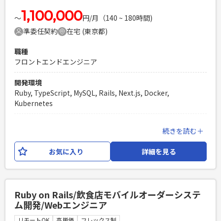
エンジニア複数人のチームでの開発経験
1,100,000
〜
円/月（140 ~ 180時間)
準委任契約
在宅 (東京都)
職種
フロントエンドエンジニア
開発環境
Ruby, TypeScript, MySQL, Rails, Next.js, Docker,
Kubernetes
業務内容
続きを読む＋
利用者数No.1の有名グルメサイトのテーブルオーダーシステ
ムの機能開発/運用/保守をお願いいたします。 2022年7月に正
お気に入り
詳細を見る
式リリースした新規プロダクトで、継続して機能開発を進めて
おります。 今回はTypeScript+Next.js(React)を用いた Web
フロントエンド設計/開発を行っていただきます。 企画担当や
デザイナーと議論をしながらのシステム要件定義・サービス
Ruby on Rails/飲食店モバイルオーダーシステ
改善提案などから、 設計・実装・リリースまでを一貫して担
ム開発/Webエンジニア
当いただきます。 勤務はリモート中心で、気軽にチャット・
ビデオ通話等でコミュケーションを取りながらのチーム開発
リモートOK
高単価
フレックス制