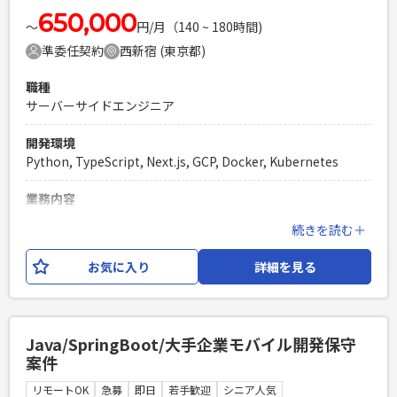
650,000
〜
円/月（140 ~ 180時間)
準委任契約
西新宿 (東京都)
職種
サーバーサイドエンジニア
開発環境
Python, TypeScript, Next.js, GCP, Docker, Kubernetes
業務内容
大規模言語モデル (LLM) を使用したアプリケーションの開発
続きを読む＋
【業務内容】 ・LLMを使用したプロダクト開発 ・パフォーマ
ンスやメンテナンス性を考慮したWebアプリケーションの設
お気に入り
詳細を見る
計・実装 【開発環境】 ・開発言語：
Python,TypeScript,Next.js ・インフラ：
GCP,Docker,Kubernetes ・ツール：
Slack,Confluence,Jira,Google Workspace,GitHub など
Java/SpringBoot/大手企業モバイル開発保守
案件
必須スキル
・Pythonを用いた開発経験 (2年以上) ・生成AI/LLMを活用し
リモートOK
急募
即日
若手歓迎
シニア人気