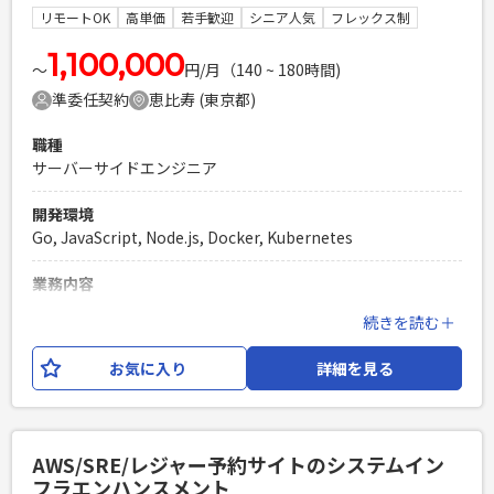
リモートOK
高単価
若手歓迎
シニア人気
フレックス制
Laravelを用いた開発経験1年以上
エンジニア複数人のチームでの開発経験
1,100,000
〜
円/月（140 ~ 180時間)
準委任契約
恵比寿 (東京都)
職種
サーバーサイドエンジニア
開発環境
Go, JavaScript, Node.js, Docker, Kubernetes
業務内容
独自の暗号通貨やブロックチェーンの技術を用いて、金融サー
続きを読む＋
ビスのプラットフォームの開発をしております。 CTOやプロ
ダクトマネージャー、開発チームと共に開発やテストを行って
お気に入り
詳細を見る
いただきます。 【具体的な業務内容】 ・システムの機能改善
（DevOps） ・システムへのパッチリリース、バージョンアッ
プ作業の計画や実施 ・システム不具合の調査、対応 ・負荷テ
スト、リグレッションテストの計画・実施 ・CI/CD環境の構
AWS/SRE/レジャー予約サイトのシステムイン
築、機能拡充、運用、改善 ・システム環境、システムモニタ
フラエンハンスメント
リング環境の改善