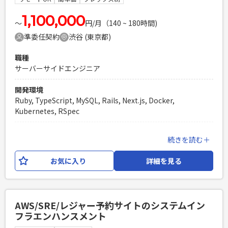
となります。
1,100,000
〜
円/月（140 ~ 180時間)
必須スキル
準委任契約
渋谷 (東京都)
・Webフロントエンド開発経験が5年以上ある方 ・
TypeScript + Reactの実務経験が3年以上ある方 ・チーム開発
職種
経験が3年以上ある ・企画担当と連携しながら開発を進めた経
サーバーサイドエンジニア
験がある方 ・ソフトウェアアーキテクチャを理解しており議
論ができる方 ・プレイヤーとして要件定義からテストまで一
開発環境
連の流れを進めることができる方 ・複雑な業務やシステムを
Ruby, TypeScript, MySQL, Rails, Next.js, Docker,
深く読み解き理解することができる方
Kubernetes, RSpec
PHPを用いたWebサービスの開発経験4年以上
Laravelを用いた開発経験1年以上
業務内容
続きを読む＋
エンジニア複数人のチームでの開発経験
利用者数No.1の有名グルメサイトのテーブルオーダーシステ
ムの機能開発/運用/保守をお願いいたします。 2022年7月に正
お気に入り
詳細を見る
式リリースした新規プロダクトで、以後も継続して機能開発を
進める計画です。 Ruby on Rails を用いた Web アプリ/APIの
設計および開発がメインになります。 仮想化技術を用いたイ
ンフラ/開発環境構築/管理の一部も担当可能です。 企画担当や
AWS/SRE/レジャー予約サイトのシステムイン
デザイナーと議論をしながら、要件定義・サービス改善提案
フラエンハンスメント
などから、設計・実装・リリースまでを一貫して担当いただ