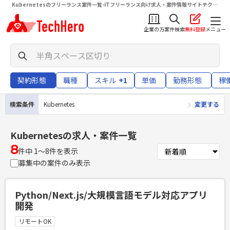
Kubernetesのフリーランス案件一覧-ITフリーランス向け求人・案件情報サイトテクヒ
ロ（TechHero）
企業の方
案件検索
無料登録
メニュー
契約形態
職種
スキル
+1
単価
勤務形態
稼
検索条件
Kubernetes
変更する
Kubernetes
の求人・案件一覧
8
件中 1〜8件を表示
募集中の案件のみ表示
Python/Next.js/大規模言語モデル対応アプリ
開発
リモートOK