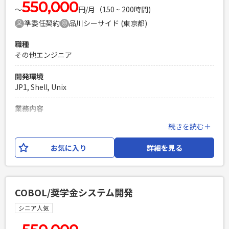
550,000
〜
円/月（150 ~ 200時間)
準委任契約
品川シーサイド (東京都)
職種
その他エンジニア
開発環境
JP1, Shell, Unix
業務内容
銀行システムの更改に伴う、情報系維持・保守業務をお任せ
続きを読む＋
いたします。 【作業環境】UNIX、Linux、Shell、JP1、他
お気に入り
詳細を見る
必須スキル
・UNIX,shell,JP1環境下での開発経験
PHPを用いたWebサービスの開発経験4年以上
Laravelを用いた開発経験1年以上
COBOL/奨学金システム開発
エンジニア複数人のチームでの開発経験
シニア人気