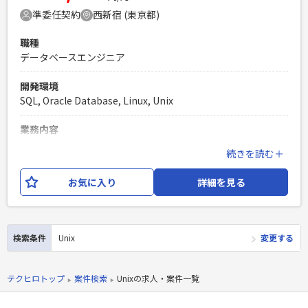
Laravelを用いた開発経験1年以上
準委任契約
西新宿 (東京都)
エンジニア複数人のチームでの開発経験
職種
データベースエンジニア
開発環境
SQL, Oracle Database, Linux, Unix
業務内容
某銀行向けシステムの構築およびテストフェーズの業務をご
続きを読む＋
対応いただきます。
お気に入り
詳細を見る
必須スキル
・OracleDBのインストールや設定経験 ・OracleDBの基本的
な操作（DBへの接続やSQL文の理解） ・Linux/Unixのコマン
ド操作
検索条件
Unix
変更する
PHPを用いたWebサービスの開発経験4年以上
Laravelを用いた開発経験1年以上
テクヒロトップ
案件検索
Unixの求人・案件一覧
エンジニア複数人のチームでの開発経験