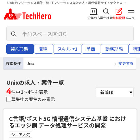
Unixのフリーランス案件一覧-ITフリーランス向け求人・案件情報サイトテクヒロ
（TechHero）
企業の方
案件検索
無料登録
メニュー
契約形態
職種
スキル
+1
単価
勤務形態
稼
検索条件
Unix
変更する
Unix
の求人・案件一覧
4
件中 1〜4件を表示
募集中の案件のみ表示
C言語/ポスト5G 情報通信システム基盤 におけ
るエッジ側 データ処理サービスの開発
シニア人気