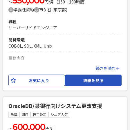
550,000
〜
円/月（150 ~ 190時間)
準委任契約
市ケ谷 (東京都)
職種
サーバーサイドエンジニア
開発環境
COBOL, SQL, XML, Unix
業務内容
奨学金システムの開発となります。 時期は未定ですが、将来
続きを読む＋
的には製造工程はニアショアとなりまして、 設計や受け入れ
等SE作業が主になります。 【開発環境】UNIX-COBOL、
お気に入り
詳細を見る
SQL、Linux、XML、他 【開発工程】基本設計～テスト
必須スキル
・UNIX-COBOL及びSQLでの開発経験のある方 ・基本設計の
OracleDB/某銀行向けシステム更改支援
ご経験のある方 ・未経験の環境でも積極的に習得していただ
ける方 （shellやXMLでの開発をお願いする場合がございま
急募
即日
若手歓迎
シニア人気
す）
600,000
PHPを用いたWebサービスの開発経験4年以上
〜
円/月