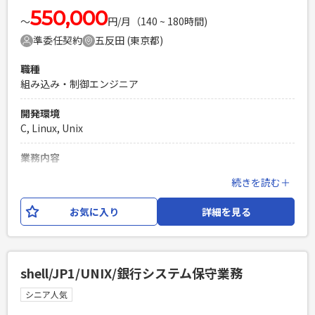
550,000
〜
円/月（140 ~ 180時間)
準委任契約
五反田 (東京都)
職種
組み込み・制御エンジニア
開発環境
C, Linux, Unix
業務内容
次世代通信システムの国家規模R＆D ビックプロジェクトかつ
続きを読む＋
5年以上想定ロングランとなります。 工程は一連かつスパイラ
ルです。
お気に入り
詳細を見る
必須スキル
・Linux/UNIX環境のC言語 設計開発 (業務 組込 問わず)
PHPを用いたWebサービスの開発経験4年以上
shell/JP1/UNIX/銀行システム保守業務
Laravelを用いた開発経験1年以上
シニア人気
エンジニア複数人のチームでの開発経験